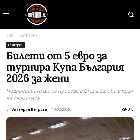
дом
България
България
Билети от 5 евро за
турнира Купа България
2026 за жени
Надпреварата ще се проведе в Стара Загора в края
на седмицата
от
Виктория Петрова
-
10/02/2026
373