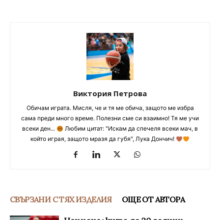
Виктория Петрова
Обичам играта. Мисля, че и тя ме обича, защото ме избра
сама преди много време. Полезни сме си взаимно! Тя ме учи
всеки ден...
Любим цитат: "Искам да спечеля всеки мач, в
който играя, защото мразя да губя", Лука Дончич!
СВЪРЗАНИ С ТЯХ ИЗДЕЛИЯ
ОЩЕ ОТ АВТОРА