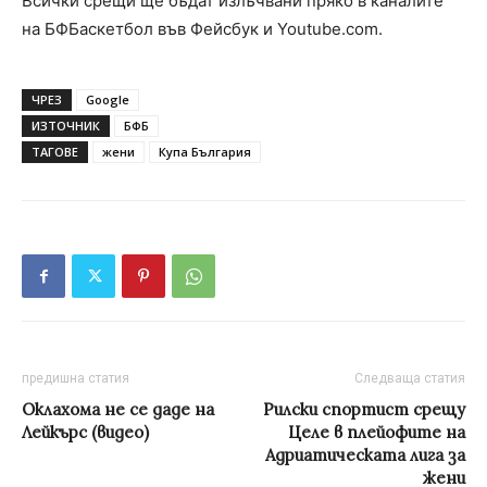
Всички срещи ще бъдат излъчвани пряко в каналите
на БФБаскетбол във Фейсбук и Youtube.com.
ЧРЕЗ
Google
ИЗТОЧНИК
БФБ
ТАГОВЕ
жени
Купа България
предишна статия
Следваща статия
Оклахома не се даде на
Рилски спортист срещу
Лейкърс (видео)
Целе в плейофите на
Адриатическата лига за
жени