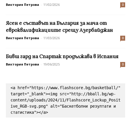
Виктория Петрова
-
11/02/2026
0
Ясен е съставът на България за мача от
евроквалификациите срещу Азербайджан
Виктория Петрова
-
11/03/2026
0
Бивш гард на Спартак продължава в Испания
Виктория Петрова
-
19/06/2025
0
<a href="https://www.flashscore.bg/basketball/" 
target="_blank"><img src="http://bball.bg/wp-
content/uploads/2024/11/Flashscore_Lockup_Posit
ive_RGB-svg.png" alt="Баскетболни резултати и 
статистика"></a>