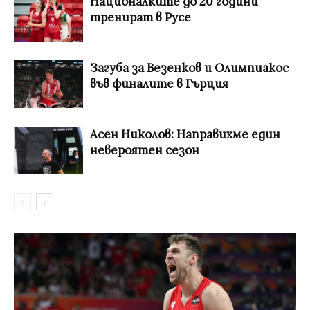
Националките до 20 години
тренират в Русе
Загуба за Везенков и Олимпиакос
във финалите в Гърция
Асен Николов: Направихме един
невероятен сезон