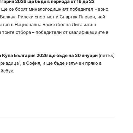
гария 2026 ще бъде в периода от 19 до 22
 ще се борят миналогодишният победител Черно
Балкан, Рилски спортист и Спартак Плевен, най-
 етап в Национална Баскетболна Лига извън
 трите отбора – победители от квалификациите в
 Купа България 2026 ще бъде на 30 януари
(петък)
“Триадица”, в София, и ще бъде излъчен пряко в
йсбук.