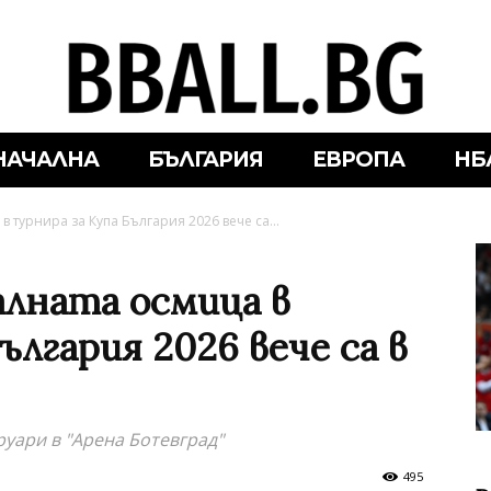
НАЧАЛНА
БЪЛГАРИЯ
ЕВРОПА
НБ
 турнира за Купа България 2026 вече са...
лната осмица в
ългария 2026 вече са в
руари в "Арена Ботевград"
495