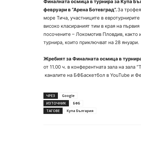
Финалната осмица в турнира за Купа Бъл
февруари в “Арена Ботевград”.
За трофея
море Тича, участниците в евротурнирите 
високо класираният тим в края на първия
посочените – Локомотив Пловдив, както и
турнира, които приключват на 28 януари.
Жребият за Финалната осмица в турнира
от 11.00 ч. в конферентната зала на зала 
каналите на БФБаскетбол в YouTube и Фе
ЧРЕЗ
Google
ИЗТОЧНИК
БФБ
ТАГОВЕ
Купа България