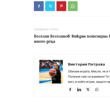
предишна статия
Веселин Веселинов: Виждам потенциал 
много деца
Виктория Петрова
Обичам играта. Мисля, че и 
Полезни сме си взаимно! Тя 
мач, в който играя, защото м