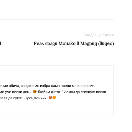
Следваща статия
в
Реал срази Монако в Мадрид (видео)
тя ме обича, защото ме избра сама преди много време.
ме учи всеки ден...
Любим цитат: "Искам да спечеля всеки
разя да губя", Лука Дончич!