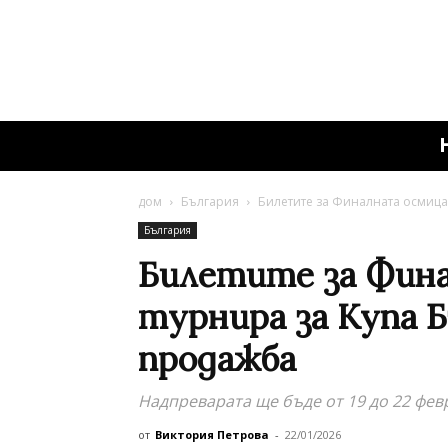
дом
България
Билетите за Финалната осмица в
България
Билетите за Фина
турнира за Купа Б
продажба
Надпреварата ще бъде от 19 до 22 фев
от
Виктория Петрова
-
22/01/2026