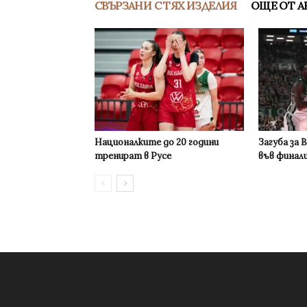
СВЪРЗАНИ С ТЯХ ИЗДЕЛИЯ
ОЩЕ ОТ А
Националките до 20 години
Загуба за 
тренират в Русе
във финал