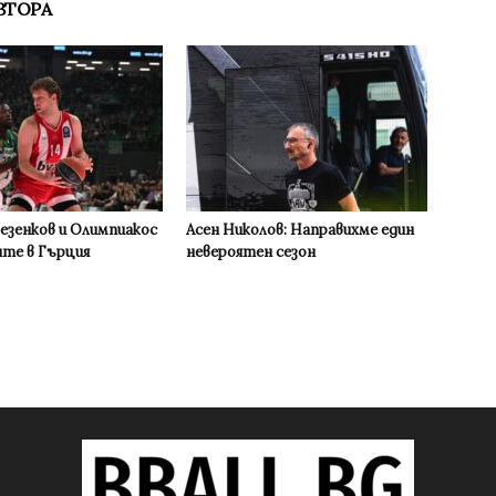
ВТОРА
Везенков и Олимпиакос
Асен Николов: Направихме един
ите в Гърция
невероятен сезон