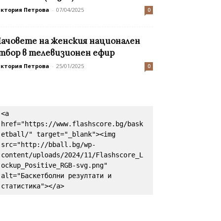
иктория Петрова
-
07/04/2025
0
ачовете на женския национален
тбор в телевизионен ефир
иктория Петрова
-
25/01/2025
0
<a 
href="https://www.flashscore.bg/bask
etball/" target="_blank"><img 
src="http://bball.bg/wp-
content/uploads/2024/11/Flashscore_L
ockup_Positive_RGB-svg.png" 
alt="Баскетболни резултати и 
статистика"></a>