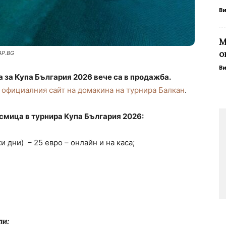
В
М
о
AP.BG
В
 за Купа България 2026 вече са в продажба.
з
официалния сайт на домакина на турнира Балкан
.
осмица в турнира
Купа България 2026:
и дни) – 25 евро – онлайн и на каса;
ли: