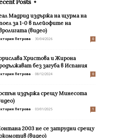
ecent Posts
еал Мадрид издържа на щурма на
поел за 1-0 в плейофите на
вролигата (видео)
иктория Петрова
-
30/04/2026
0
орислава Христова и Жирона
родължават без загуба в Испания
иктория Петрова
-
08/12/2024
0
остън издържа срещу Минесота
видео)
иктория Петрова
-
03/01/2025
1
онтана 2003 не се затрудни срещу
окомотив (видео)