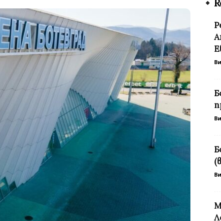
R
Р
А
Е
В
Б
п
В
Б
(
В
М
Л