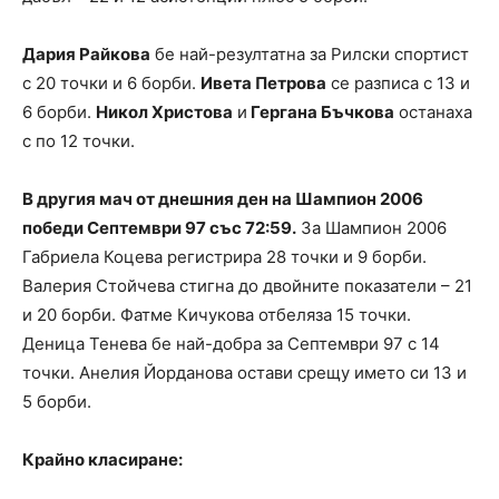
Дария Райкова
бе най-резултатна за Рилски спортист
с 20 точки и 6 борби.
Ивета Петрова
се разписа с 13 и
6 борби.
Никол Христова
и
Гергана Бъчкова
останаха
с по 12 точки.
В другия мач от днешния ден на Шампион 2006
победи Септември 97 със 72:59.
За Шампион 2006
Габриела Коцева регистрира 28 точки и 9 борби.
Валерия Стойчева стигна до двойните показатели – 21
и 20 борби. Фатме Кичукова отбеляза 15 точки.
Деница Тенева бе най-добра за Септември 97 с 14
точки. Анелия Йорданова остави срещу името си 13 и
5 борби.
Крайно класиране: