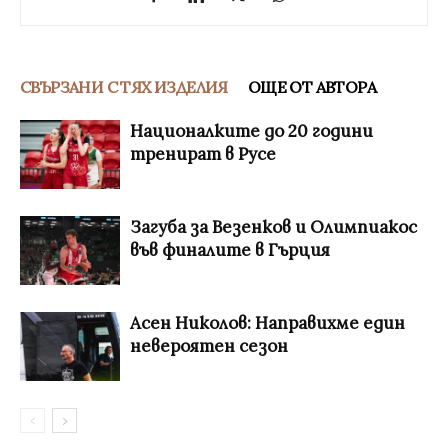
СВЪРЗАНИ С ТЯХ ИЗДЕЛИЯ
ОЩЕ ОТ АВТОРА
Националките до 20 години
тренират в Русе
Загуба за Везенков и Олимпиакос
във финалите в Гърция
Асен Николов: Направихме един
невероятен сезон