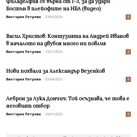
Филаделфия се върна от 1-3, за да удари
Бостън в плейофите на НБА (видео)
Виктория Петрова
-
03/05/2026
0
Васил Христов: Контузията на Андрей Иванов
в началото на двубоя много ни повлия
Виктория Петрова
-
25/01/2025
0
Нови похвали за Александър Везенков
Виктория Петрова
-
03/04/2025
0
Леброн за Лука Дончич: Той осъзнава, че това е
неговият отбор
Виктория Петрова
-
26/01/2026
0