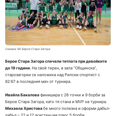
Снимка: БК Берое Стара Загора
Берое Стара Загора спечели титлата при девойките
до 19 години.
На свой терен, в зала “Общинска”,
старозагорки се наложиха над Рилски спортист с
82:67 в последния мач от турнира.
Ивайла Бакалова
финишира с 28 точки и 9 борби за
Берое Стара Загора, като тя стана и MVP на турнира.
Михаела Христова
бе много полезна и оформи дабъл-
дабъл – 22 и 12 асистенции плюс 5 борби.