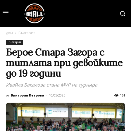
дом
България
България
Берое Стара Загора с
титлата при девойките
до 19 години
Ивайла Бакалова стана MVP на турнира
от
Виктория Петрова
-
10/05/2026
161