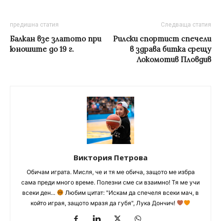
предишна статия
Следваща статия
Балкан взе златото при
Рилски спортист спечели
юношите до 19 г.
в здрава битка срещу
Локомотив Пловдив
Виктория Петрова
Обичам играта. Мисля, че и тя ме обича, защото ме избра
сама преди много време. Полезни сме си взаимно! Тя ме учи
всеки ден...
Любим цитат: "Искам да спечеля всеки мач, в
който играя, защото мразя да губя", Лука Дончич!