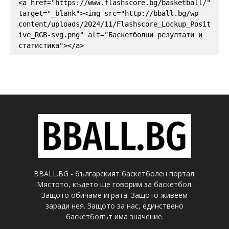
<a href="https://www.flashscore.bg/basketball/" 
target="_blank"><img src="http://bball.bg/wp-
content/uploads/2024/11/Flashscore_Lockup_Posit
ive_RGB-svg.png" alt="Баскетболни резултати и 
статистика"></a>
BBALL.BG - българският баскетболен портал.
Мястото, където ще говорим за баскетбол.
Защото обичаме играта. Защото живеем
заради нея. Защото за нас, единствено
баскетболът има значение.