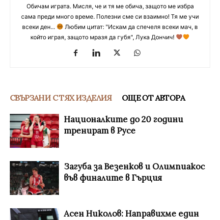
Обичам играта. Мисля, че и тя ме обича, защото ме избра
сама преди много време. Полезни сме си взаимно! Тя ме учи
всеки ден...
Любим цитат: "Искам да спечеля всеки мач, в
който играя, защото мразя да губя", Лука Дончич!
СВЪРЗАНИ С ТЯХ ИЗДЕЛИЯ
ОЩЕ ОТ АВТОРА
Националките до 20 години
тренират в Русе
Загуба за Везенков и Олимпиакос
във финалите в Гърция
Асен Николов: Направихме един