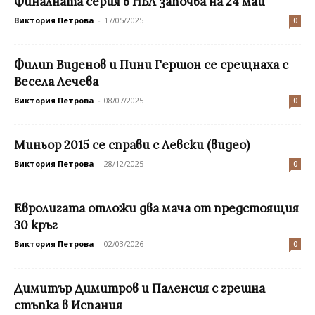
Финалната серия в НБЛ започва на 24 май
Виктория Петрова
-
17/05/2025
0
Филип Виденов и Пини Гершон се срещнаха с
Весела Лечева
Виктория Петрова
-
08/07/2025
0
Миньор 2015 се справи с Левски (видео)
Виктория Петрова
-
28/12/2025
0
Евролигата отложи два мача от предстоящия
30 кръг
Виктория Петрова
-
02/03/2026
0
Димитър Димитров и Паленсия с грешна
стъпка в Испания