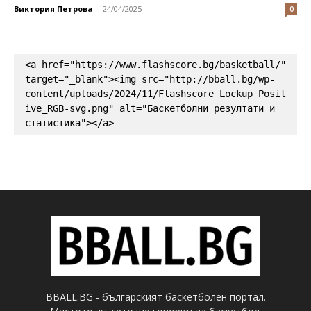
Виктория Петрова
-
24/04/2025
0
<a href="https://www.flashscore.bg/basketball/" 
target="_blank"><img src="http://bball.bg/wp-
content/uploads/2024/11/Flashscore_Lockup_Posit
ive_RGB-svg.png" alt="Баскетболни резултати и 
статистика"></a>
BBALL.BG - българският баскетболен портал.