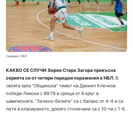
Снимки: НБЛ
КАКВО СЕ СЛУЧИ: Берое Стара Загора прекъсна
серията си от четири поредни поражения в НБЛ.
В
своята зала “Общинска” тимът на Даниел Клечков
победи Левски с 89:76 в среща от 8 кръг в
шампионата. “Зелено-белите” са с баланс от 4-4 и са
пети в класирането, докато столичани са с 10-ти с 1-6.