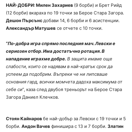
НАЙ-ДОБРИ: Милен Захариев
(9 борби) и Брет Рийд
(12 борби) вкараха по 19 точки за Берое Стара Загора.
Дешон Пърсънс
добави 14, 6 борби и 6 асистенции.
Александър Матушев
се отчете с 10 точки.
“
По-добра игра спрямо последния мач. Левски е
сериозен отбор. Има достатъчно ротация.
В
нападение играхме добре.
В защита имаме още
слабости, които се надявам в най-кратък срок да
успеем да подобрим. Въпреки че ни липсваше
основния гард, всички момчета дадоха максимума от
себе си
”, каза след двубоя треньорът на Берое Стара
Загора Даниел Клечков.
Стоян Кайнаров
бе най-добър за Левски с 19 точки и 5
борби.
Андон Вачев
финишира с 13 и 7 борби.
Златин