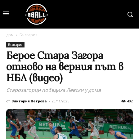
дом
България
България
Берое Стара Загора
отново на верния път в
НБЛ (видео)
Старозагорци победиха Левски у дома
от
Виктория Петрова
-
20/11/2025
402