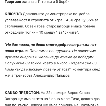
Георгиев
остана с 11 точки и 5 борби.
КЛЮЧЪТ:
Домакините демонстрираха по-добра
успеваемост в стрелбата от игра – 48% срещу 35% за
столичани. Освен това, старозагорци имаха повече
откраднати топки – 10 срещу 1 за “сините”.
“Не бих казал, че беше много добре изигран мач от
наша страна.
Печелим в понеделник. Не показахме
нужната енергия и желание да искаме да победим.
Получихме 89 точки, което е много. Вкарали сме 86.
Няма как да изисквам повече от това
”, коментира след
мача треньорът Александър Папазов.
КАКВО ПРЕДСТОИ:
На 22 ноември Берое Стара
Загора ще има визита на Черно море Тича, докато два
дни по-късно Левски ще бъде домакин на Локомотив