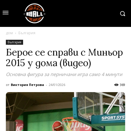
дом
България
България
Берое се справи с Миньор
2015 у дома (видео)
Основна фигура за перничани игра само 4 минути
от
Виктория Петрова
-
24/01/2026
369