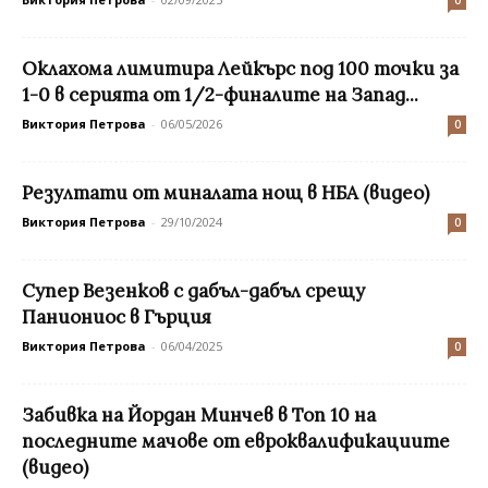
0
Оклахома лимитира Лейкърс под 100 точки за
1-0 в серията от 1/2-финалите на Запад...
Виктория Петрова
-
06/05/2026
0
Резултати от миналата нощ в НБА (видео)
Виктория Петрова
-
29/10/2024
0
Супер Везенков с дабъл-дабъл срещу
Паниониос в Гърция
Виктория Петрова
-
06/04/2025
0
Забивка на Йордан Минчев в Топ 10 на
последните мачове от евроквалификациите
(видео)