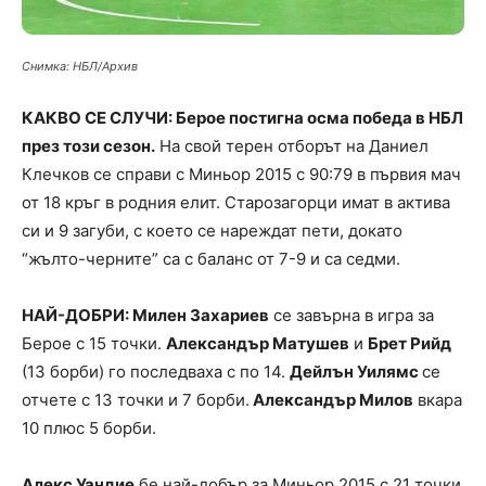
Снимка: НБЛ/Архив
КАКВО СЕ СЛУЧИ: Берое постигна осма победа в НБЛ
през този сезон.
На свой терен отборът на Даниел
Клечков се справи с Миньор 2015 с 90:79 в първия мач
от 18 кръг в родния елит. Старозагорци имат в актива
си и 9 загуби, с което се нареждат пети, докато
“жълто-черните” са с баланс от 7-9 и са седми.
НАЙ-ДОБРИ: Милен Захариев
се завърна в игра за
Берое с 15 точки.
Александър Матушев
и
Брет Рийд
(13 борби) го последваха с по 14.
Дейлън Уилямс
се
отчете с 13 точки и 7 борби.
Александър Милов
вкара
10 плюс 5 борби.
Алекс Уандие
бе най-добър за Миньор 2015 с 21 точки