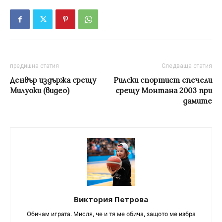
предишна статия
Следваща статия
Денвър издържа срещу
Рилски спортист спечели
Милуоки (видео)
срещу Монтана 2003 при
дамите
Виктория Петрова
Обичам играта. Мисля, че и тя ме обича, защото ме избра