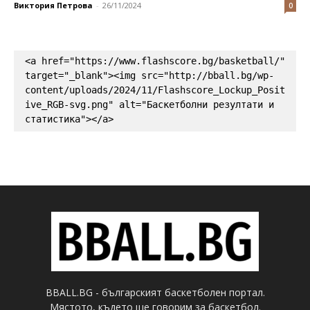
Виктория Петрова
-
26/11/2024
0
<a href="https://www.flashscore.bg/basketball/" 
target="_blank"><img src="http://bball.bg/wp-
content/uploads/2024/11/Flashscore_Lockup_Posit
ive_RGB-svg.png" alt="Баскетболни резултати и 
статистика"></a>
BBALL.BG - българският баскетболен портал.
Мястото, където ще говорим за баскетбол.