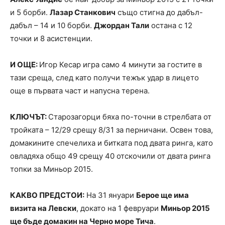
и 5 борби.
Лазар Станкович
също стигна до дабъл-
дабъл – 14 и 10 борби.
Джордан Тали
остана с 12
точки и 8 асистенции.
И ОЩЕ:
Игор Кесар игра само 4 минути за гостите в
тази среща, след като получи тежък удар в лицето
още в първата част и напусна терена.
КЛЮЧЪТ:
Старозагорци бяха по-точни в стрелбата от
тройката – 12/29 срещу 8/31 за перничани. Освен това,
домакините спечелиха и битката под двата ринга, като
овладяха общо 49 срещу 40 отскочили от двата ринга
топки за Миньор 2015.
КАКВО ПРЕДСТОИ:
На 31 януари
Берое ще има
визита на Левски
, докато на 1 февруари
Миньор 2015
ще бъде домакин на Черно море Тича
.