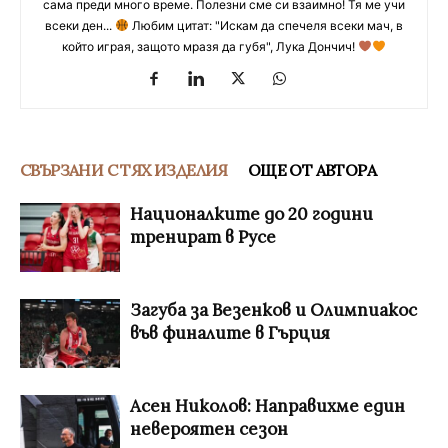
сама преди много време. Полезни сме си взаимно! Тя ме учи
всеки ден...
Любим цитат: "Искам да спечеля всеки мач, в
който играя, защото мразя да губя", Лука Дончич!
СВЪРЗАНИ С ТЯХ ИЗДЕЛИЯ
ОЩЕ ОТ АВТОРА
Националките до 20 години
тренират в Русе
Загуба за Везенков и Олимпиакос
във финалите в Гърция
Асен Николов: Направихме един
невероятен сезон