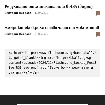
Резултати от миналата нощ в НБА (видео)
Виктория Петрова
-
10/04/2025
0
Американско крило става част от Локомотив
Виктория Петрова
-
08/09/2025
0
<a href="https://www.flashscore.bg/basketball/" 
target="_blank"><img src="http://bball.bg/wp-
content/uploads/2024/11/Flashscore_Lockup_Posit
ive_RGB-svg.png" alt="Баскетболни резултати и 
статистика"></a>