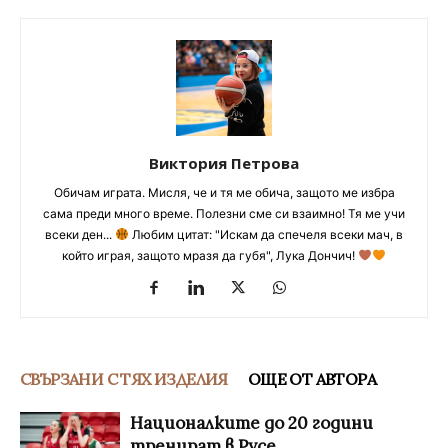
Виктория Петрова
Обичам играта. Мисля, че и тя ме обича, защото ме избра
сама преди много време. Полезни сме си взаимно! Тя ме учи
всеки ден...
Любим цитат: "Искам да спечеля всеки мач, в
който играя, защото мразя да губя", Лука Дончич!
СВЪРЗАНИ С ТЯХ ИЗДЕЛИЯ
ОЩЕ ОТ АВТОРА
Националките до 20 години
тренират в Русе