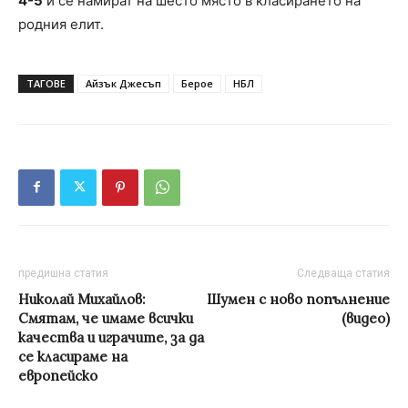
4-5
и се намират на шесто място в класирането на
родния елит.
ТАГОВЕ
Айзък Джесъп
Берое
НБЛ
предишна статия
Следваща статия
Николай Михайлов:
Шумен с ново попълнение
Смятам, че имаме всички
(видео)
качества и играчите, за да
се класираме на
европейско