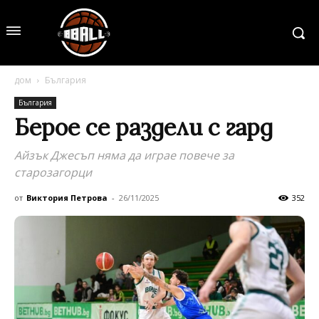
дом
България
България
Берое се раздели с гард
Айзък Джесъп няма да играе повече за
старозагорци
от
Виктория Петрова
-
26/11/2025
352