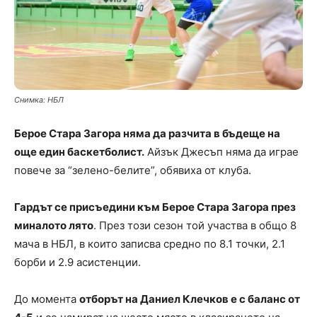
Снимка: НБЛ
Берое Стара Загора няма да разчита в бъдеще на
още един баскетболист.
Айзък Джесъп няма да играе
повече за “зелено-белите”, обявиха от клуба.
Гардът се присъедини към Берое Стара Загора през
миналото лято
. През този сезон той участва в общо 8
мача в НБЛ, в които записва средно по 8.1 точки, 2.1
борби и 2.9 асистенции.
До момента
отборът на Даниел Клечков е с баланс от