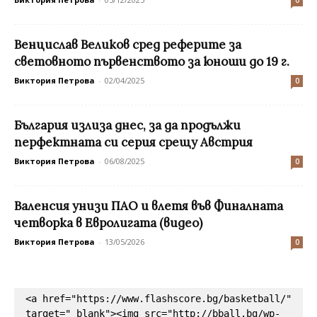
0
Венцислав Великов сред реферите за
световното първенството за юноши до 19 г.
Виктория Петрова
-
02/04/2025
0
България излиза днес, за да продължи
перфектната си серия срещу Австрия
Виктория Петрова
-
06/08/2025
0
Валенсия унизи ПАО и влетя във Финалната
четворка в Евролигата (видео)
Виктория Петрова
-
13/05/2026
0
<a href="https://www.flashscore.bg/basketball/" 
target="_blank"><img src="http://bball.bg/wp-