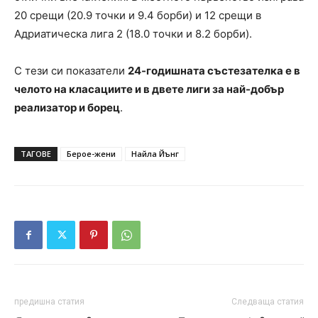
20 срещи (20.9 точки и 9.4 борби) и 12 срещи в
Адриатическа лига 2 (18.0 точки и 8.2 борби).
С тези си показатели
24-годишната състезателка е в
челото на класациите и в двете лиги за най-добър
реализатор и борец
.
ТАГОВЕ
Берое-жени
Найла Йънг
предишна статия
Следваща статия