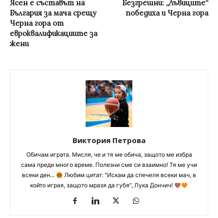
Ясен е съставът на
Безгрешни: „Лъвиците“
България за мача срещу
победиха и Черна гора
Черна гора от
евроквалификациите за
жени
Виктория Петрова
Обичам играта. Мисля, че и тя ме обича, защото ме избра
сама преди много време. Полезни сме си взаимно! Тя ме учи
всеки ден...
Любим цитат: "Искам да спечеля всеки мач, в
който играя, защото мразя да губя", Лука Дончич!