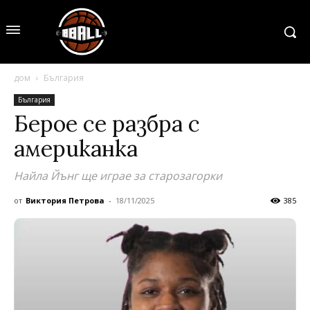
дом
България
България
Берое се разбра с
американка
Найла Йънг ще играе за старозагорки
от
Виктория Петрова
-
18/11/2025
385