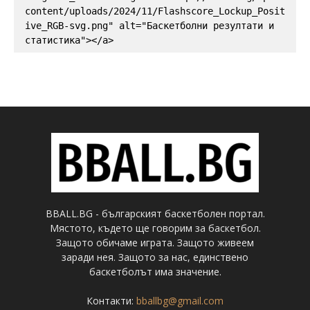
content/uploads/2024/11/Flashscore_Lockup_Posit
ive_RGB-svg.png" alt="Баскетболни резултати и 
статистика"></a>
BBALL.BG - българският баскетболен портал.
Мястото, където ще говорим за баскетбол.
Защото обичаме играта. Защото живеем
заради нея. Защото за нас, единствено
баскетболът има значение.
Контакти:
bballbg@gmail.com