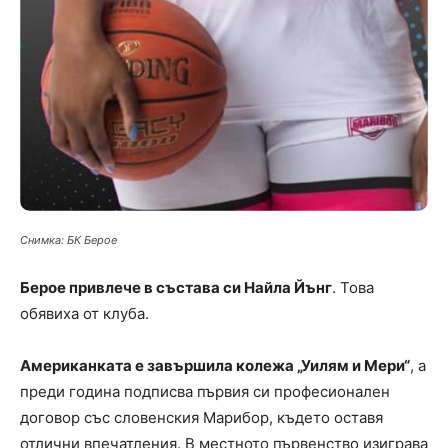
Снимка: БК Берое
Берое привлече в състава си Найла Йънг
. Това
обявиха от клуба.
Американката е завършила колежа „Уилям и Мери“
, а
преди година подписва първия си професионален
договор със словенския Марибор, където оставя
отлични впечатления. В местното първенство изиграва