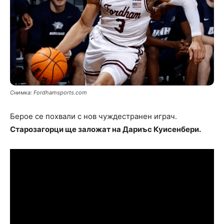
Снимка: Fordhamsports.com
Берое се похвали с нов чуждестранен играч.
Старозагорци ще заложат на Дариъс Куисенбери.