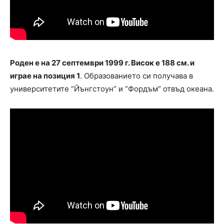
Роден е на 27 септември 1999 г. Висок е 188 см. и
играе на позиция 1
. Образованието си получава в
университетите “Йънгстоун” и “Фордъм” отвъд океана.