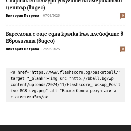
Спартак си осигури услугите на американски
център (видео)
Виктория Петрова
-
07/08/2025
0
Барселона с още една крачка към плейофите в
Евролигата (видео)
Виктория Петрова
-
28/03/2025
0
<a href="https://www.flashscore.bg/basketball/" 
target="_blank"><img src="http://bball.bg/wp-
content/uploads/2024/11/Flashscore_Lockup_Posit
ive_RGB-svg.png" alt="Баскетболни резултати и 
статистика"></a>