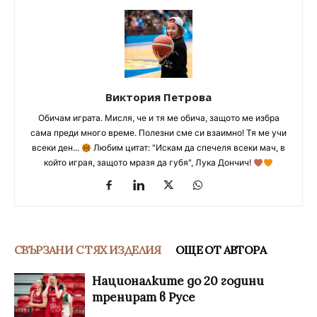
Виктория Петрова
Обичам играта. Мисля, че и тя ме обича, защото ме избра
сама преди много време. Полезни сме си взаимно! Тя ме учи
всеки ден...
Любим цитат: "Искам да спечеля всеки мач, в
който играя, защото мразя да губя", Лука Дончич!
СВЪРЗАНИ С ТЯХ ИЗДЕЛИЯ
ОЩЕ ОТ АВТОРА
Националките до 20 години
тренират в Русе