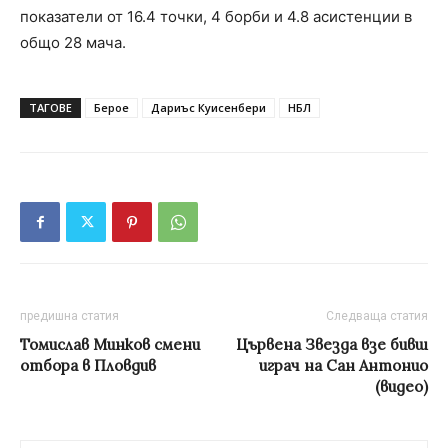
показатели от 16.4 точки, 4 борби и 4.8 асистенции в
общо 28 мача.
ТАГОВЕ
Берое
Дариъс Куисенбери
НБЛ
предишна статия
Следваща статия
Томислав Минков смени
Цървена Звезда взе бивш
отбора в Пловдив
играч на Сан Антонио
(видео)