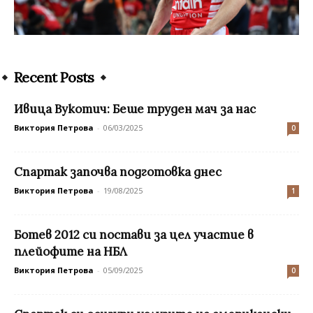
Recent Posts
Ивица Вукотич: Беше труден мач за нас
Виктория Петрова
-
06/03/2025
0
Спартак започва подготовка днес
Виктория Петрова
-
19/08/2025
1
Ботев 2012 си постави за цел участие в
плейофите на НБЛ
Виктория Петрова
-
05/09/2025
0