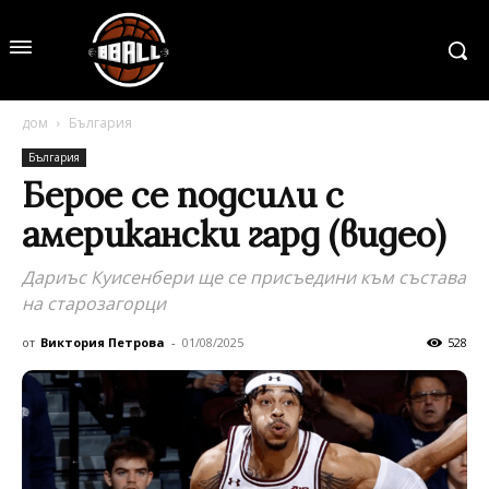
дом
България
България
Берое се подсили с
американски гард (видео)
Дариъс Куисенбери ще се присъедини към състава
на старозагорци
от
Виктория Петрова
-
01/08/2025
528