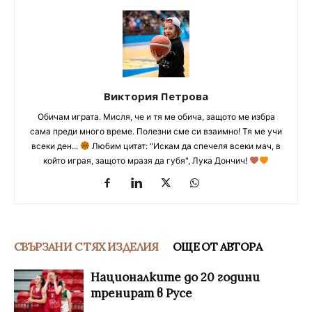
Виктория Петрова
Обичам играта. Мисля, че и тя ме обича, защото ме избра
сама преди много време. Полезни сме си взаимно! Тя ме учи
всеки ден...
Любим цитат: "Искам да спечеля всеки мач, в
който играя, защото мразя да губя", Лука Дончич!
СВЪРЗАНИ С ТЯХ ИЗДЕЛИЯ
ОЩЕ ОТ АВТОРА
Националките до 20 години
тренират в Русе