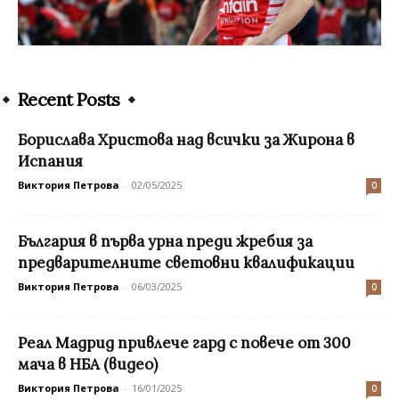
Recent Posts
Борислава Христова над всички за Жирона в
Испания
Виктория Петрова
-
02/05/2025
0
България в първа урна преди жребия за
предварителните световни квалификации
Виктория Петрова
-
06/03/2025
0
Реал Мадрид привлече гард с повече от 300
мача в НБА (видео)
Виктория Петрова
-
16/01/2025
0