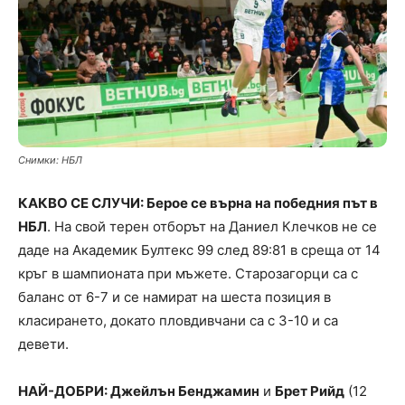
Снимки: НБЛ
КАКВО СЕ СЛУЧИ: Берое се върна на победния път в
НБЛ
. На свой терен отборът на Даниел Клечков не се
даде на Академик Бултекс 99 след 89:81 в среща от 14
кръг в шампионата при мъжете. Старозагорци са с
баланс от 6-7 и се намират на шеста позиция в
класирането, докато пловдивчани са с 3-10 и са
девети.
НАЙ-ДОБРИ: Джейлън Бенджамин
и
Брет Рийд
(12