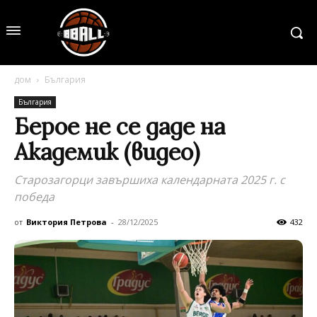
дом
България
България
Берое не се даде на
Академик (видео)
Старозагорци завършиха календарната 2025 г. с
победа
от
Виктория Петрова
-
28/12/2025
432