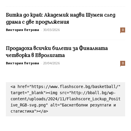
Битка до край: Академик надви Шумен след
драма с две продължения
Виктория Петрова
-
30/03/2026
0
Продадоха всички билети за Финалната
четворка в Евролигата
Виктория Петрова
-
20/04/2026
0
<a href="https://www.flashscore.bg/basketball/" 
target="_blank"><img src="http://bball.bg/wp-
content/uploads/2024/11/Flashscore_Lockup_Posit
ive_RGB-svg.png" alt="Баскетболни резултати и 
статистика"></a>