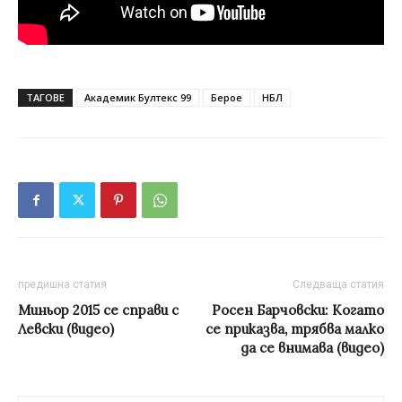
ТАГОВЕ
Академик Бултекс 99
Берое
НБЛ
предишна статия
Следваща статия
Миньор 2015 се справи с
Росен Барчовски: Когато
Левски (видео)
се приказва, трябва малко
да се внимава (видео)