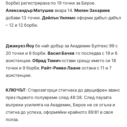
борби) регистрираха по 19 точки за Берое.
Александър Матушев
вкара 14.
Милен Захариев
добави 13 точки.
Дейлън Уилямс
оформи дабъл-дабъл
– 12 и 12 борби.
Джакуез Йоу
бе най-добър за Академик Бултекс 99 с
20 точки и 6 борби.
Васил Бачев
го последва с 19 и 6
асистенции.
Обрад Томич
остави срещу името си 18
точки и 9 борби.
Райт-Рииво Лаане
остана с 11 и 7
асистенции.
КЛЮЧЪТ
: Старозагорци стигнаха до двуцифрен аванс
през първото полувреме след 48:38. След паузата
въпреки усилията на Академик, Берое не се огъна и
стигна до успеха, оформяйки крайното 89:81 в своя
полза.