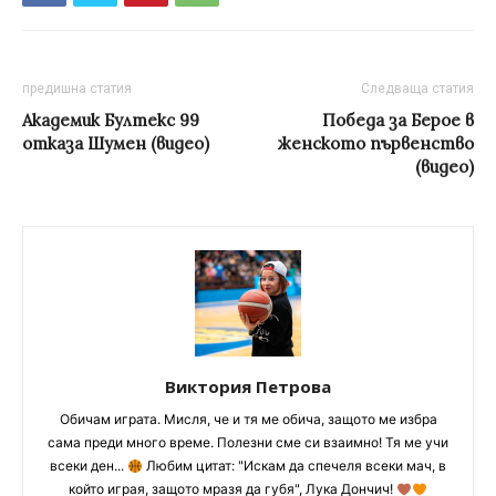
предишна статия
Следваща статия
Академик Бултекс 99
Победа за Берое в
отказа Шумен (видео)
женското първенство
(видео)
Виктория Петрова
Обичам играта. Мисля, че и тя ме обича, защото ме избра
сама преди много време. Полезни сме си взаимно! Тя ме учи
всеки ден...
Любим цитат: "Искам да спечеля всеки мач, в
който играя, защото мразя да губя", Лука Дончич!