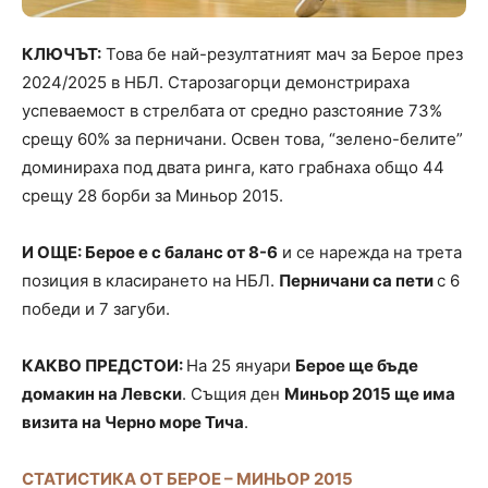
КЛЮЧЪТ:
Това бе най-резултатният мач за Берое през
2024/2025 в НБЛ. Старозагорци демонстрираха
успеваемост в стрелбата от средно разстояние 73%
срещу 60% за перничани. Освен това, “зелено-белите”
доминираха под двата ринга, като грабнаха общо 44
срещу 28 борби за Миньор 2015.
И ОЩЕ: Берое е с баланс от 8-6
и се нарежда на трета
позиция в класирането на НБЛ.
Перничани са пети
с 6
победи и 7 загуби.
КАКВО ПРЕДСТОИ:
На 25 януари
Берое ще бъде
домакин на Левски
. Същия ден
Миньор 2015 ще има
визита на Черно море Тича
.
СТАТИСТИКА ОТ БЕРОЕ – МИНЬОР 2015