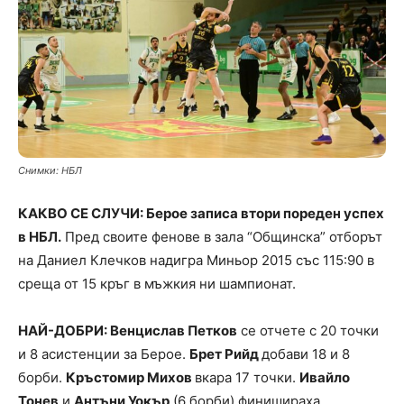
Снимки: НБЛ
КАКВО СЕ СЛУЧИ: Берое записа втори пореден успех
в НБЛ.
Пред своите фенове в зала “Общинска” отборът
на Даниел Клечков надигра Миньор 2015 със 115:90 в
среща от 15 кръг в мъжкия ни шампионат.
НАЙ-ДОБРИ: Венцислав Петков
се отчете с 20 точки
и 8 асистенции за Берое.
Брет Рийд
добави 18 и 8
борби.
Кръстомир Михов
вкара 17 точки.
Ивайло
Тонев
и
Антъни Уокър
(6 борби) финишираха