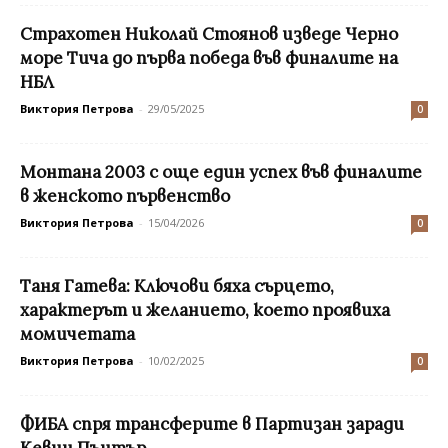
Страхотен Николай Стоянов изведе Черно
море Тича до първа победа във финалите на
НБЛ
Виктория Петрова
-
29/05/2025
0
Монтана 2003 с още един успех във финалите
в женското първенство
Виктория Петрова
-
15/04/2026
0
Таня Гатева: Ключови бяха сърцето,
характерът и желанието, което проявиха
момичетата
Виктория Петрова
-
10/02/2025
0
ФИБА спря трансферите в Партизан заради