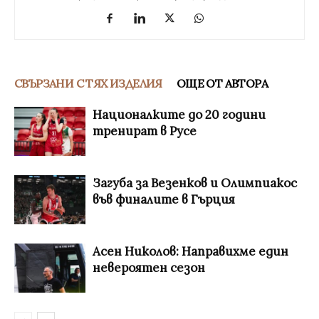
СВЪРЗАНИ С ТЯХ ИЗДЕЛИЯ
ОЩЕ ОТ АВТОРА
Националките до 20 години
тренират в Русе
Загуба за Везенков и Олимпиакос
във финалите в Гърция
Асен Николов: Направихме един
невероятен сезон