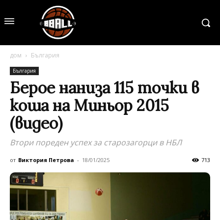
дом
България
България
Берое наниза 115 точки в
коша на Миньор 2015
(видео)
Втори пореден успех за старозагорци в НБЛ
от
Виктория Петрова
-
18/01/2025
713