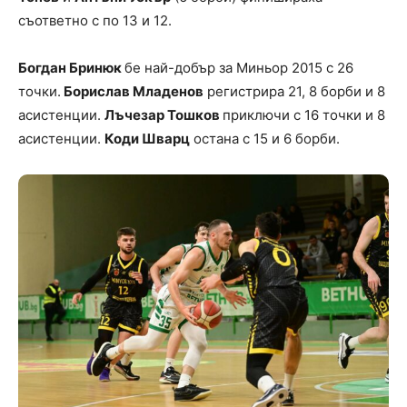
съответно с по 13 и 12.
Богдан Бринюк
бе най-добър за Миньор 2015 с 26
точки.
Борислав Младенов
регистрира 21, 8 борби и 8
асистенции.
Лъчезар Тошков
приключи с 16 точки и 8
асистенции.
Коди Шварц
остана с 15 и 6 борби.