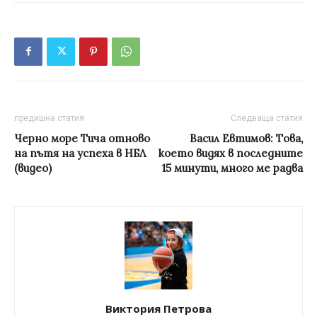
предишна статия
Следваща статия
Черно море Тича отново
Васил Евтимов: Tова,
на пътя на успеха в НБЛ
което видях в последните
(видео)
15 минути, много ме радва
Виктория Петрова