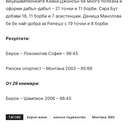
вицешампионките Киана Джонсън бе много полезна и
оформи дабъл-дабъл – 21 точки и 11 борби. Сара Бут
добави 18, 11 борби и 7 асистенции. Деница Манолова
бе бе най-добра за Рилецо с 19 точки и 8 борби.
Резултати:
Берое – Локомотив София – 96:45
Рилски спортист – Монтана 2003 – 85:69
От 29 ноември:
Берое – Шампион 2006 – 96:45
ТАГОВЕ
Берое-жени
женско първенство
Монтана 2003