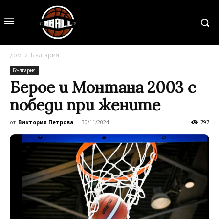
дом
България
България
Берое и Монтана 2003 с
победи при жените
от
Виктория Петрова
-
30/11/2024
797