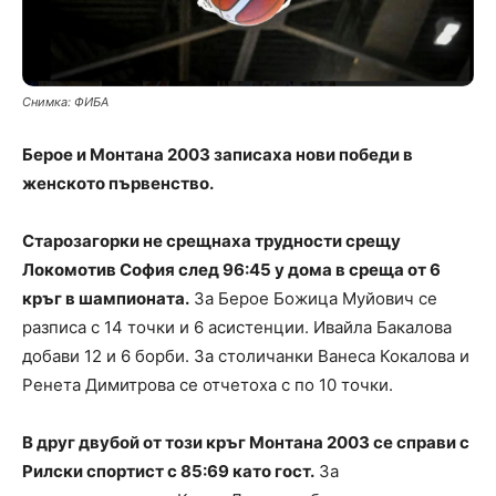
Снимка: ФИБА
Берое и Монтана 2003 записаха нови победи в
женското първенство.
Старозагорки не срещнаха трудности срещу
Локомотив София след 96:45 у дома в среща от 6
кръг в шампионата.
За Берое Божица Муйович се
разписа с 14 точки и 6 асистенции. Ивайла Бакалова
добави 12 и 6 борби. За столичанки Ванеса Кокалова и
Ренета Димитрова се отчетоха с по 10 точки.
В друг двубой от този кръг Монтана 2003 се справи с
Рилски спортист с 85:69 като гост.
За