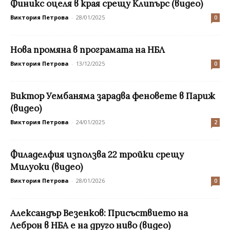
Финикс оцеля в края срещу Клипърс (видео)
Виктория Петрова
-
28/01/2025
0
Нова промяна в програмата на НБЛ
Виктория Петрова
-
13/12/2025
0
Виктор Уембаняма зарадва феновете в Париж
(видео)
Виктория Петрова
-
24/01/2025
2
Филаделфия използва 22 тройки срещу
Милуоки (видео)
Виктория Петрова
-
28/01/2026
0
Александър Везенков: Присъствието на
Леброн в НБА е на друго ниво (видео)