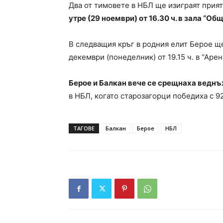
Два от тимовете в НБЛ ще изиграят прия
утре (29 ноември) от 16.30 ч. в зала “Об
В следващия кръг в родния елит Берое щ
декември (понеделник) от 19.15 ч. в “Арен
Берое и Балкан вече се срещнаха веднъ
в НБЛ, когато старозагорци победиха с 92
ТАГОВЕ
Балкан
Берое
НБЛ