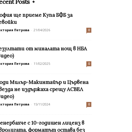
ecent Posts
офия ще приеме Купа БФБ за
евойки
иктория Петрова
-
21/04/2026
0
езултати от миналата нощ в НБА
видео)
иктория Петрова
-
11/02/2025
0
оди Милър-Макинтайър и Цървена
везда не издържаха срещу АСВЕЛ
видео)
иктория Петрова
-
15/11/2024
0
енербахче с 10-годишен лиценз в
вролигата, форматът остава без