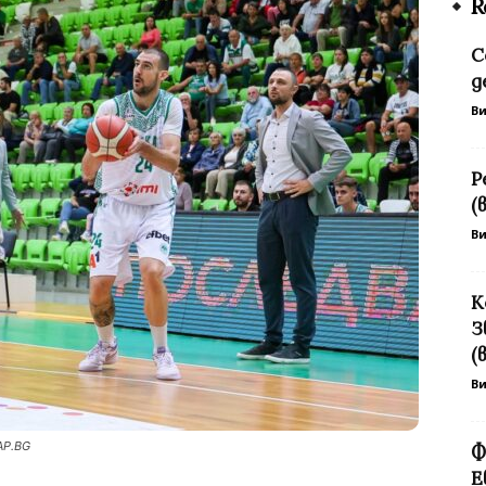
R
С
д
В
Р
(
В
К
З
(
В
AP.BG
Ф
Е