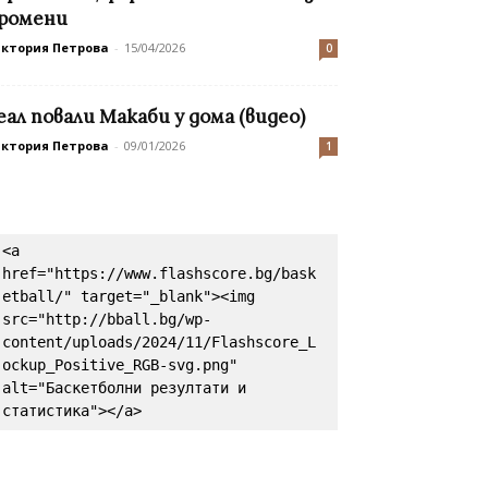
ромени
иктория Петрова
-
15/04/2026
0
еал повали Макаби у дома (видео)
иктория Петрова
-
09/01/2026
1
<a 
href="https://www.flashscore.bg/bask
etball/" target="_blank"><img 
src="http://bball.bg/wp-
content/uploads/2024/11/Flashscore_L
ockup_Positive_RGB-svg.png" 
alt="Баскетболни резултати и 
статистика"></a>