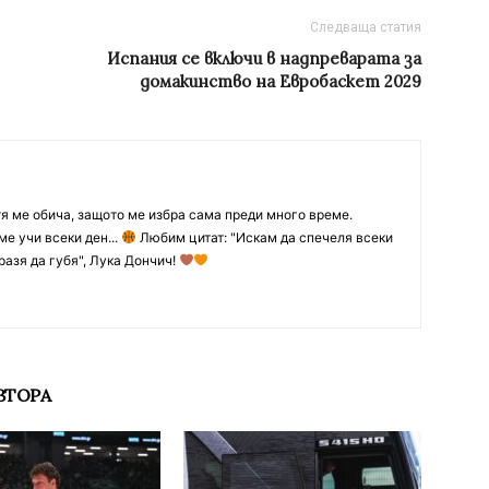
Следваща статия
Испания се включи в надпреварата за
домакинство на Евробаскет 2029
тя ме обича, защото ме избра сама преди много време.
ме учи всеки ден...
Любим цитат: "Искам да спечеля всеки
разя да губя", Лука Дончич!
ВТОРА