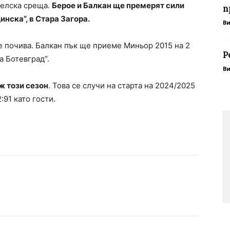
телска среща.
Берое и Балкан ще премерят сили
п
щинска”, в Стара Загора.
В
е почива. Балкан пък ще приеме Миньор 2015 на 2
Р
а Ботевград”.
В
ж този сезон
. Това се случи на старта на 2024/2025
:91 като гости.