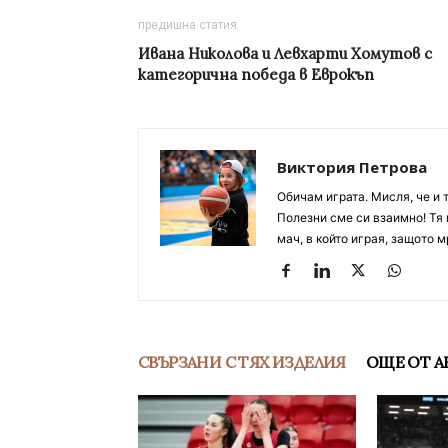
предишна статия
Ивана Николова и Левхарти Хомутов с
категорична победа в Еврокъп
Виктория Петрова
Обичам играта. Мисля, че и 
Полезни сме си взаимно! Тя 
мач, в който играя, защото м
СВЪРЗАНИ С ТЯХ ИЗДЕЛИЯ
ОЩЕ ОТ А