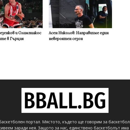
Везенков и Олимпиакос
Асен Николов: Направихме един
ите в Гърция
невероятен сезон
баскетболен портал. Мястото, където ще говорим за баскетбол
ивеем заради нея. Защото за нас, единствено баскетболът има 