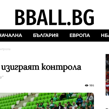
НАЧАЛНА
БЪЛГАРИЯ
ЕВРОПА
НБ
онтрола
е изиграят контрола
а"
986