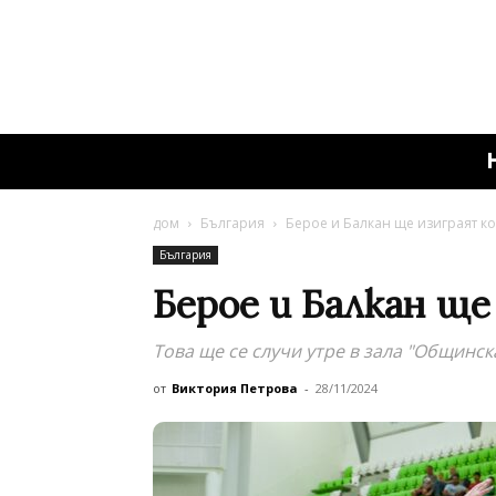
дом
България
Берое и Балкан ще изиграят к
България
Берое и Балкан щ
Това ще се случи утре в зала "Общинск
от
Виктория Петрова
-
28/11/2024