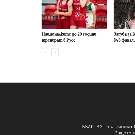
Националките до 20 години
Загуба за 
тренират в Русе
във финал
BBALL.BG - българският 
Защото ж