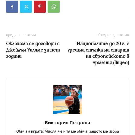
предишна статия
Следваща статия
Оклахома се договори с
Националите до 20 г. с
Джейлън Уилямс за пет
грешна стъпка на старта
години
на европейското в
Армения (видео)
Виктория Петрова
Обичам играта. Мисля, че и тя ме обича, защото ме избра