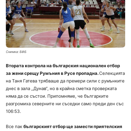
Снимка: БФБ
Втората контрола на българския национален отбор
за жени срещу Румъния в Русе пропадна.
Селекцията
на Таня Гатева трябваше да премери сили с румънките
днес в зала „Дунав“, но в крайна сметка проверката
няма да се състои. Припомняме, че българките
разгромиха северните ни съседки само преди ден със
106:53.
Все пак
българският отбор ще замести приятелския