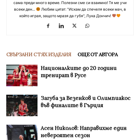
сама преди много време. Полезни сме си взаимно! Тя ме учи
всеки ден...
Любим цитат: "Искам да спечеля всеки мач, в
който играя, защото мразя да губя", Лука Дончич!
СВЪРЗАНИ С ТЯХ ИЗДЕЛИЯ
ОЩЕ ОТ АВТОРА
Националките до 20 години
тренират в Русе
Загуба за Везенков и Олимпиакос
във финалите в Гърция
Асен Николов: Направихме един
невероятен сезон