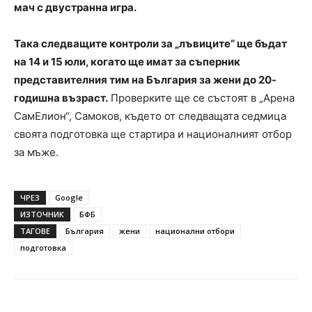
мач с двустранна игра.
Така следващите контроли за „лъвиците“ ще бъдат
на 14 и 15 юли, когато ще имат за съперник
представителния тим на България за жени до 20-
годишна възраст.
Проверките ще се състоят в „Арена
СамЕлион“, Самоков, където от следващата седмица
своята подготовка ще стартира и националният отбор
за мъже.
ЧРЕЗ
Google
ИЗТОЧНИК
БФБ
ТАГОВЕ
България
жени
национални отбори
подготовка