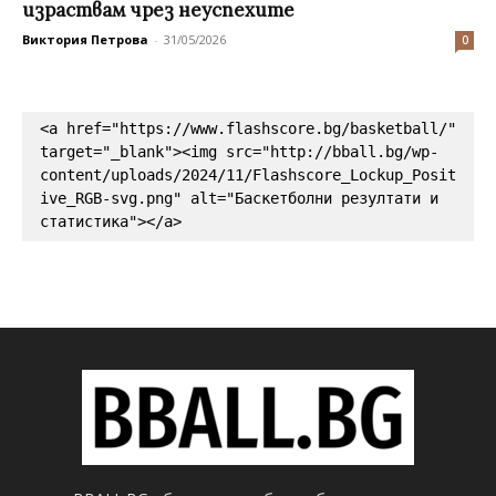
израствам чрез неуспехите
Виктория Петрова
-
31/05/2026
0
<a href="https://www.flashscore.bg/basketball/" 
target="_blank"><img src="http://bball.bg/wp-
content/uploads/2024/11/Flashscore_Lockup_Posit
ive_RGB-svg.png" alt="Баскетболни резултати и 
статистика"></a>