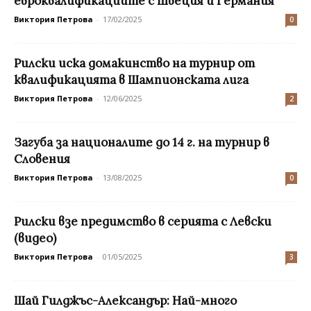
евроквалификациите с Швеция и Германия
Виктория Петрова
-
17/02/2025
0
Рилски иска домакинство на турнир от
квалификацията в Шампионската лига
Виктория Петрова
-
12/06/2025
2
Загуба за националите до 14 г. на турнир в
Словения
Виктория Петрова
-
13/08/2025
0
Рилски взе предимство в серията с Левски
(видео)
Виктория Петрова
-
01/05/2025
3
Шай Гилджъс-Александър: Най-много