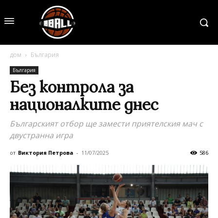
дом
България
България
Без контрола за
националките днес
Българският отбор ще замести приятелския мач с
двустранна игра
от
Виктория Петрова
-
11/07/2025
586