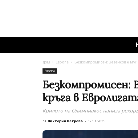
дом
Европа
Безкомпромисен: Везенков е MVP н
Европа
Безкомпромисен: 
кръга в Евролигат
Крилото на Олимпиакос наниза рекордн
от
Виктория Петрова
-
12/01/2025