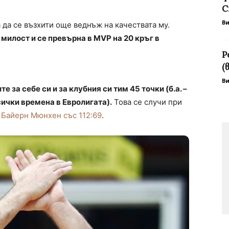
С
В
да се възхити още веднъж на качествата му.
илост и се превърна в МVP на 20 кръг в
Р
(
В
за себе си и за клубния си тим 45 точки (б.а. –
сички времена в Евролигата).
Това се случи при
д Байерн Мюнхен със 112:69
.