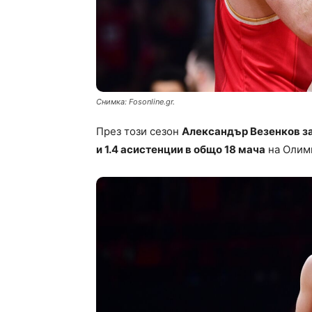
Снимка: Fosonline.gr.
През този сезон
Александър Везенков зап
и 1.4 асистенции в общо 18 мача
на Олимп