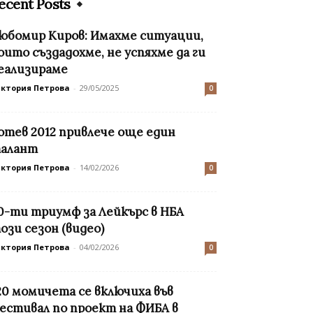
ecent Posts
юбомир Киров: Имахме ситуации,
оито създадохме, не успяхме да ги
еализираме
иктория Петрова
-
29/05/2025
0
отев 2012 привлече още един
алант
иктория Петрова
-
14/02/2026
0
0-ти триумф за Лейкърс в НБА
ози сезон (видео)
иктория Петрова
-
04/02/2026
0
20 момичета се включиха във
естивал по проект на ФИБА в