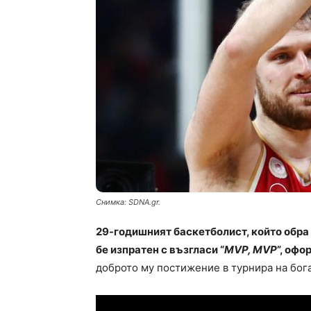
Снимка: SDNA.gr.
29-годишният баскетболист, който обра 
бе изпратен с възгласи “
MVP, MVP
”, оф
доброто му постижение в турнира на бога