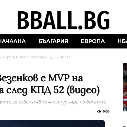
НАЧАЛНА
БЪЛГАРИЯ
ЕВРОПА
НБ
а кръга в Евролигата след КПД 52 (видео)
Везенков е MVP на
а след КПД 52 (видео)
ите за себе си 45 точки в турнира на богатите
1056