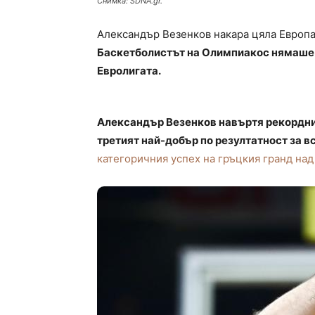
Снимка: SDNA.gr.
Александър Везенков накара цяла Европа 
Баскетболистът на Олимпиакос нямаше м
Евролигата.
Александър Везенков навъртя рекордните 
третият най-добър по резултатност за в
категоричния успех на гръцкия гранд на