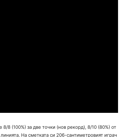
8/8 (100%) за две точки (нов рекорд), 8/10 (80%) от
ул линията. На сметката си 206-сантиметровият играч