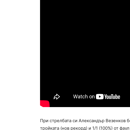
При стрелбата си Александър Везенков бе 
тройката (нов рекорд) и 1/1 (100%) от фа