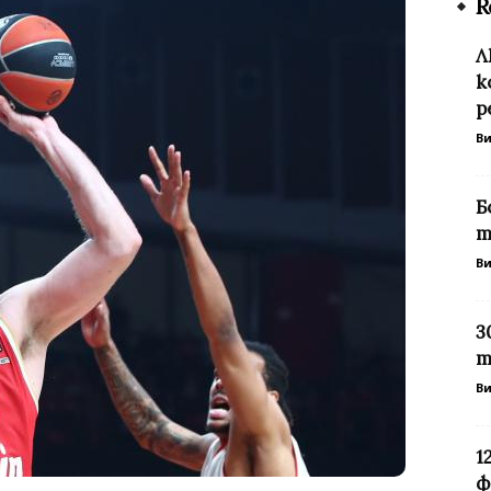
R
Л
к
р
В
Б
т
В
3
т
В
1
ф