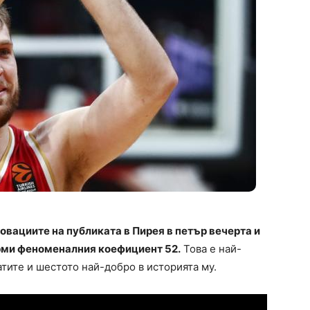
овациите на публиката в Пирея в петър вечерта и
орми феноменалния коефициент 52.
Това е най-
тите и шестото най-добро в историята му.