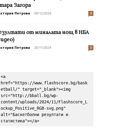
тара Загора
иктория Петрова
-
08/12/2024
0
езултати от миналата нощ в НБА
видео)
иктория Петрова
-
20/11/2024
0
<a 
href="https://www.flashscore.bg/bask
etball/" target="_blank"><img 
src="http://bball.bg/wp-
content/uploads/2024/11/Flashscore_L
ockup_Positive_RGB-svg.png" 
alt="Баскетболни резултати и 
статистика"></a>