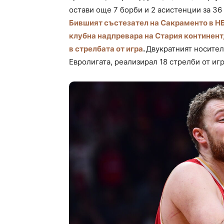
остави още 7 борби и 2 асистенции за 36
Бившият състезател на Сакраменто в НБ
клубна надпревара на Стария континент,
в стрелбата от игра
.
Двукратният носител
Евролигата, реализирал 18 стрелби от игр