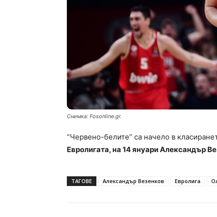
Снимка: Fosonline.gr.
“Червено-белите” са начело в класиранет
Евролигата, на 14 януари Александър Ве
ТАГОВЕ
Александър Везенков
Евролига
О