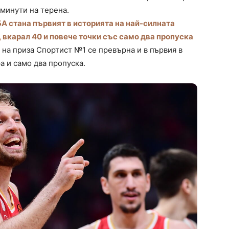
 минути на терена.
А стана първият в историята на най-силната
 вкарал 40 и повече точки със само два пропуска
 на приза Спортист №1 се превърна и в първия в
а и само два пропуска.