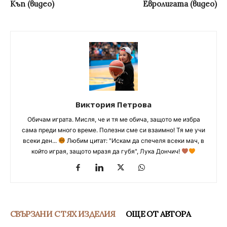
Къп (видео)
Евролигата (видео)
Виктория Петрова
Обичам играта. Мисля, че и тя ме обича, защото ме избра
сама преди много време. Полезни сме си взаимно! Тя ме учи
всеки ден...
Любим цитат: "Искам да спечеля всеки мач, в
който играя, защото мразя да губя", Лука Дончич!
СВЪРЗАНИ С ТЯХ ИЗДЕЛИЯ
ОЩЕ ОТ АВТОРА