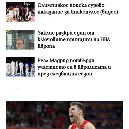
Олимпиакос поиска сурово
наказание за Янакопулос (видео)
Заклис разкри един от
ключовите принципи на НБА
Европа
Реал Мадрид потвърди
участието си в Евролигата и
през следващия сезон