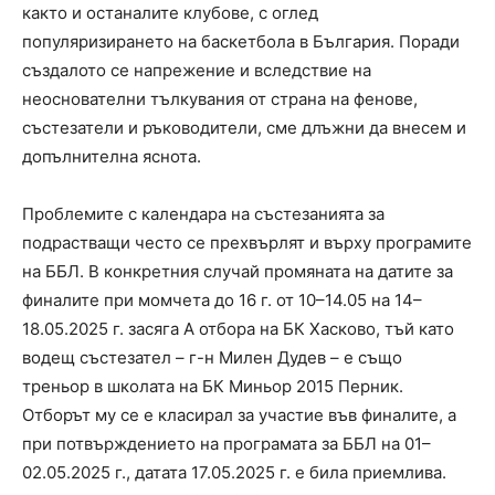
както и останалите клубове, с оглед
популяризирането на баскетбола в България. Поради
създалото се напрежение и вследствие на
неоснователни тълкувания от страна на фенове,
състезатели и ръководители, сме длъжни да внесем и
допълнителна яснота.
Проблемите с календара на състезанията за
подрастващи често се прехвърлят и върху програмите
на ББЛ. В конкретния случай промяната на датите за
финалите при момчета до 16 г. от 10–14.05 на 14–
18.05.2025 г. засяга А отбора на БК Хасково, тъй като
водещ състезател – г-н Милен Дудев – е също
треньор в школата на БК Миньор 2015 Перник.
Отборът му се е класирал за участие във финалите, а
при потвърждението на програмата за ББЛ на 01–
02.05.2025 г., датата 17.05.2025 г. е била приемлива.