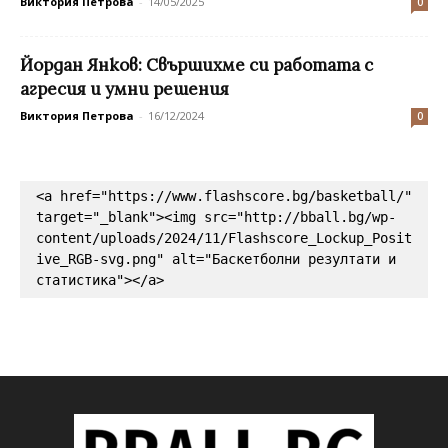
Виктория Петрова
-
14/05/2025
0
Йордан Янков: Свършихме си работата с
агресия и умни решения
Виктория Петрова
-
16/12/2024
0
<a href="https://www.flashscore.bg/basketball/" 
target="_blank"><img src="http://bball.bg/wp-
content/uploads/2024/11/Flashscore_Lockup_Posit
ive_RGB-svg.png" alt="Баскетболни резултати и 
статистика"></a>