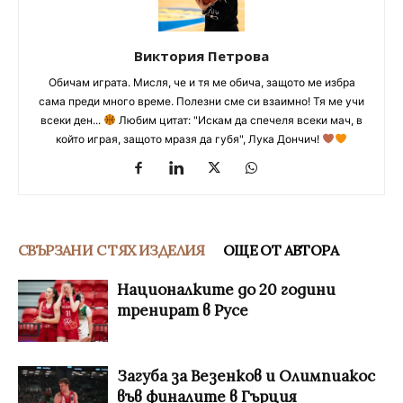
Виктория Петрова
Обичам играта. Мисля, че и тя ме обича, защото ме избра
сама преди много време. Полезни сме си взаимно! Тя ме учи
всеки ден...
Любим цитат: "Искам да спечеля всеки мач, в
който играя, защото мразя да губя", Лука Дончич!
СВЪРЗАНИ С ТЯХ ИЗДЕЛИЯ
ОЩЕ ОТ АВТОРА
Националките до 20 години
тренират в Русе
Загуба за Везенков и Олимпиакос
във финалите в Гърция