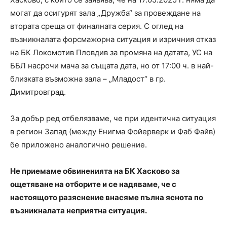
могат да осигурят зала „Дружба“ за провеждане на
втората среща от финалната серия. С оглед на
възникналата форсмажорна ситуация и изричния отказ
на БК Локомотив Пловдив за промяна на датата, УС на
ББЛ насрочи мача за същата дата, но от 17:00 ч. в най-
близката възможна зала – „Младост“ в гр.
Димитровград.
За добър ред отбелязваме, че при идентична ситуация
в регион Запад (между Енигма Фойерверк и Фаб Файв)
бе приложено аналогично решение.
Не приемаме обвиненията на БК Хасково за
ощетяване на отборите и се надяваме, че с
настоящото разяснение внасяме пълна яснота по
възникналата неприятна ситуация.