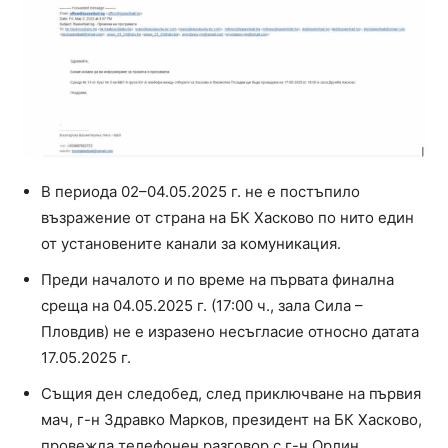
В периода 02–04.05.2025 г. не е постъпило
възражение от страна на БК Хасково по нито един
от установените канали за комуникация.
Преди началото и по време на първата финална
среща на 04.05.2025 г. (17:00 ч., зала Сила –
Пловдив) не е изразено несъгласие относно датата
17.05.2025 г.
Същия ден следобед, след приключване на първия
мач, г-н Здравко Марков, президент на БК Хасково,
провежда телефонен разговор с г-н Орлин