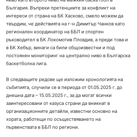
България. Въпреки претенциите за конфликт на
интереси от страна на БК Хасково, смело можем да
твърдим, че действията на г-н Димитър Чанков като
регионален координатор на ББЛ и спортен
ръководител в БК Локомотив Пловдив, а преди това и
в БК Хебър, винаги са били общоизвестни и под
постоянен мониторинг на централно ниво в Българска
баскетболна лига.
В следващите редове ще изложим хронологията на
събитията, случили се в периода от 01.05.2025 г. до
днешна дата – 15.05.2025 г., за да могат всички
заинтересовани от казуса страни да вникнат в
организационните детайли, известни основно на
хората, работещи по осъществяването на
първенствата в ББЛ по региони.