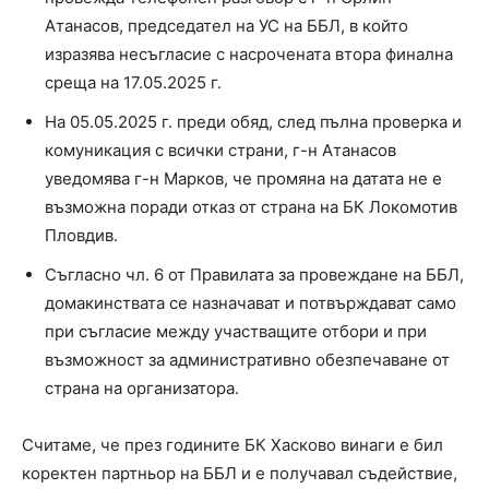
Атанасов, председател на УС на ББЛ, в който
изразява несъгласие с насрочената втора финална
среща на 17.05.2025 г.
На 05.05.2025 г. преди обяд, след пълна проверка и
комуникация с всички страни, г-н Атанасов
уведомява г-н Марков, че промяна на датата не е
възможна поради отказ от страна на БК Локомотив
Пловдив.
Съгласно чл. 6 от Правилата за провеждане на ББЛ,
домакинствата се назначават и потвърждават само
при съгласие между участващите отбори и при
възможност за административно обезпечаване от
страна на организатора.
Считаме, че през годините БК Хасково винаги е бил
коректен партньор на ББЛ и е получавал съдействие,