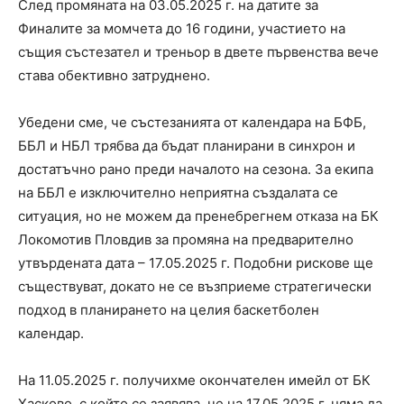
След промяната на 03.05.2025 г. на датите за
Финалите за момчета до 16 години, участието на
същия състезател и треньор в двете първенства вече
става обективно затруднено.
Убедени сме, че състезанията от календара на БФБ,
ББЛ и НБЛ трябва да бъдат планирани в синхрон и
достатъчно рано преди началото на сезона. За екипа
на ББЛ е изключително неприятна създалата се
ситуация, но не можем да пренебрегнем отказа на БК
Локомотив Пловдив за промяна на предварително
утвърдената дата – 17.05.2025 г. Подобни рискове ще
съществуват, докато не се възприеме стратегически
подход в планирането на целия баскетболен
календар.
На 11.05.2025 г. получихме окончателен имейл от БК
Хасково, с който се заявява, че на 17.05.2025 г. няма да