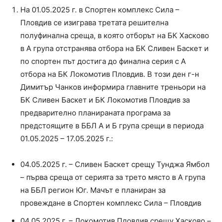
На 01.05.2025 г. в Спортен комплекс Сила –
Пловдив се изиграва третата решителна
полуфинална среща, в която отборът на БК Хасково
в А група отстранява отбора на БК Сливен Баскет и
по спортен път достига до финална серия с А
отбора на БК Локомотив Пловдив. В този ден г-н
Димитър Чанков информира главните треньори на
БК Сливен Баскет и БК Локомотив Пловдив за
предварително планираната програма за
предстоящите в ББЛ А и Б група срещи в периода
01.05.2025 – 17.05.2025 г.:
04.05.2025 г. – Сливен Баскет срещу Тунджа Ямбол
– първа среща от серията за трето място в А група
на ББЛ регион Юг. Мачът е планиран за
провеждане в Спортен комплекс Сила – Пловдив
04.05.2025 г. – Локомотив Пловдив срещу Хасково –