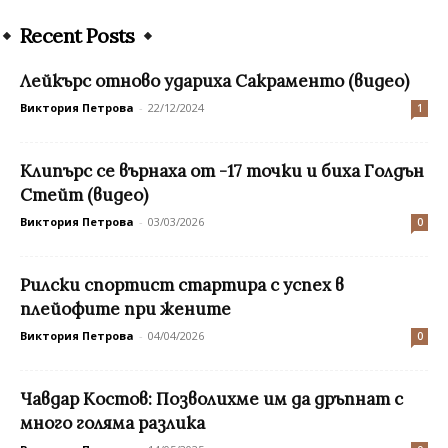
Recent Posts
Лейкърс отново удариха Сакраменто (видео)
Виктория Петрова
-
22/12/2024
1
Клипърс се върнаха от -17 точки и биха Голдън
Стейт (видео)
Виктория Петрова
-
03/03/2026
0
Рилски спортист стартира с успех в
плейофите при жените
Виктория Петрова
-
04/04/2026
0
Чавдар Костов: Позволихме им да дръпнат с
много голяма разлика