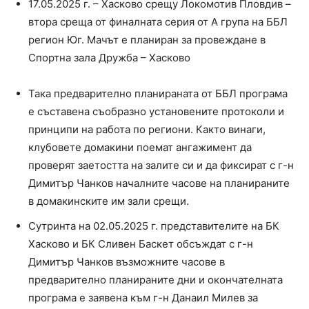
17.05.2025 г. – Хасково срещу Локомотив Пловдив –
втора среща от финалната серия от А група на ББЛ
регион Юг. Мачът е планиран за провеждане в
Спортна зала Дружба – Хасково
Така предварително планираната от ББЛ програма
е съставена съобразно установените протоколи и
принципи на работа по региони. Както винаги,
клубовете домакини поемат ангажимент да
проверят заетостта на залите си и да фиксират с г-н
Димитър Чанков началните часове на планираните
в домакинските им зали срещи.
Сутринта на 02.05.2025 г. представителите на БК
Хасково и БК Сливен Баскет обсъждат с г-н
Димитър Чанков възможните часове в
предварително планираните дни и окончателната
програма е заявена към г-н Данаил Милев за