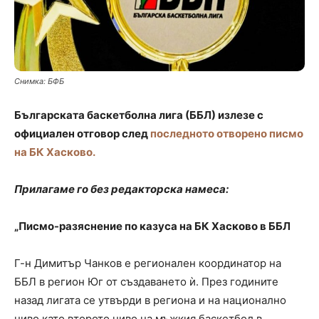
Снимка: БФБ
Българската баскетболна лига (ББЛ) излезе с
официален отговор след
последното отворено писмо
на БК Хасково.
Прилагаме го без редакторска намеса:
„Писмо-разяснение по казуса на БК Хасково в ББЛ
Г-н Димитър Чанков е регионален координатор на
ББЛ в регион Юг от създаването ѝ. През годините
назад лигата се утвърди в региона и на национално
ниво като второто ниво на мъжкия баскетбол в