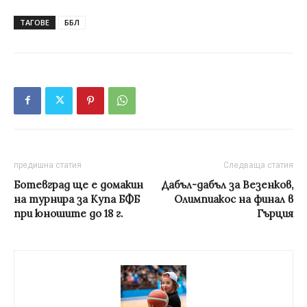
ТАГОВЕ
ББЛ
предишна статия
Следваща статия
Ботевград ще е домакин
Дабъл-дабъл за Везенков,
на турнира за Купа БФБ
Олимпиакос на финал в
при юношите до 18 г.
Гърция