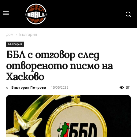
дом
България
България
ББЛ с отговор след
отвореното писмо на
Хасково
от
Виктория Петрова
-
15/05/2025
681