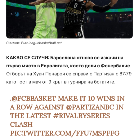
Снимки: Еuroleaguebasketball.net
КАКВО СЕ СЛУЧИ: Барселона отново се изкачи на
първо място в Евролигата, което дели с Фенербахче
.
Отборът на Хуан Пенароя се справи с Партизан с 87:79
като гост в мач от 9 кръг в турнира на богатите.
.
@FCBBASKET
MAKE IT 10 WINS IN
A ROW AGAINST
@PARTIZANBC
IN
THE LATEST
#RIVALRYSERIES
CLASH
PIC.TWITTER.COM/FFU7MSPFFG