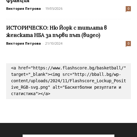
Франция
Виктория Петрова
-
19/05/2026
0
ИСТОРИЧЕСКО: Ню Йорк с титлата в
женската НБА за първи път (видео)
Виктория Петрова
-
21/10/2024
0
<a href="https://www.flashscore.bg/basketball/" 
target="_blank"><img src="http://bball.bg/wp-
content/uploads/2024/11/Flashscore_Lockup_Posit
ive_RGB-svg.png" alt="Баскетболни резултати и 
статистика"></a>