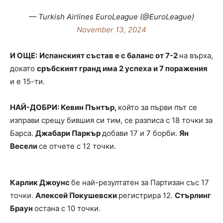
— Turkish Airlines EuroLeague (@EuroLeague)
November 13, 2024
И ОЩЕ:
Испанският състав е с баланс от 7-2
на върха,
докато
сръбският гранд има 2 успеха и 7 поражения
и е 15-ти.
НАЙ-ДОБРИ: Кевин Пънтър,
който за първи път се
изправи срещу бившия си тим, се разписа с 18 точки за
Барса.
Джабари Паркър
добави 17 и 7 борби.
Ян
Весели
се отчете с 12 точки.
Карлик Джоунс
бе най-резултатен за Партизан със 17
точки.
Алексей Покушевски
регистрира 12.
Стърлинг
Браун
остана с 10 точки.