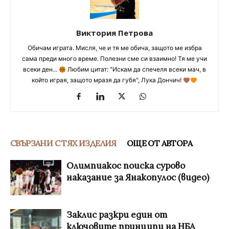
Виктория Петрова
Обичам играта. Мисля, че и тя ме обича, защото ме избра
сама преди много време. Полезни сме си взаимно! Тя ме учи
всеки ден...
Любим цитат: "Искам да спечеля всеки мач, в
който играя, защото мразя да губя", Лука Дончич!
СВЪРЗАНИ С ТЯХ ИЗДЕЛИЯ
ОЩЕ ОТ АВТОРА
Олимпиакос поиска сурово
наказание за Янакопулос (видео)
Заклис разкри един от
ключовите принципи на НБА