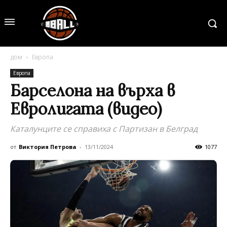
дом
Европа
Европа
Барселона на върха в
Евролигата (видео)
Каталунците се справиха с Партизан в Белград
от
Виктория Петрова
-
13/11/2024
1077