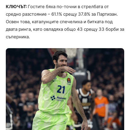
КЛЮЧЪТ:
Гостите бяха по-точни в стрелбата от
средно разстояние – 61.1% срещу 37.8% за Партизан.
Освен това, каталунците спечелиха и битката под
двата ринга, като овладяха общо 43 срещу 33 борби за
съперника.