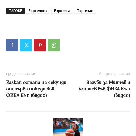
ТАГОВЕ
Барселона
Евролига
Партизан
предишна статия
Следваща статия
Балкан остана на секунди
Загуби за Минчев и
от първа победа във
Алипиев във ФИБА Къп
ФИБА Къп (видео)
(видео)