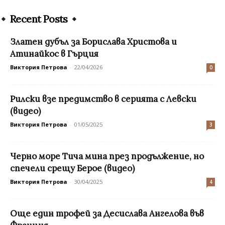
Recent Posts
Златен дубъл за Борислава Христова и
Атинайкос в Гърция
Виктория Петрова
-
22/04/2026
0
Рилски взе предимство в серията с Левски
(видео)
Виктория Петрова
-
01/05/2025
3
Черно море Тича мина през продължение, но
спечели срещу Берое (видео)
Виктория Петрова
-
30/04/2025
4
Още един трофей за Десислава Ангелова във