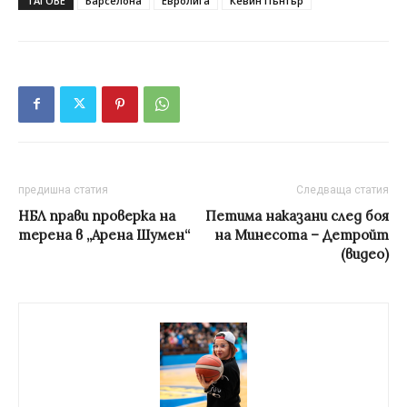
ТАГОВЕ
Барселона
Евролига
Кевин Пънтър
предишна статия
Следваща статия
НБЛ прави проверка на
Петима наказани след боя
терена в „Арена Шумен“
на Минесота – Детройт
(видео)