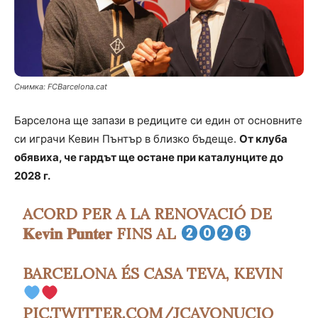
Снимка: FCBarcelona.cat
Барселона ще запази в редиците си един от основните
си играчи Кевин Пънтър в близко бъдеще.
От клуба
обявиха, че гардът ще остане при каталунците до
2028 г.
ACORD PER A LA RENOVACIÓ DE
𝐊𝐞𝐯𝐢𝐧 𝐏𝐮𝐧𝐭𝐞𝐫 FINS AL
BARCELONA ÉS CASA TEVA, KEVIN
PIC.TWITTER.COM/JCAVONUCIO