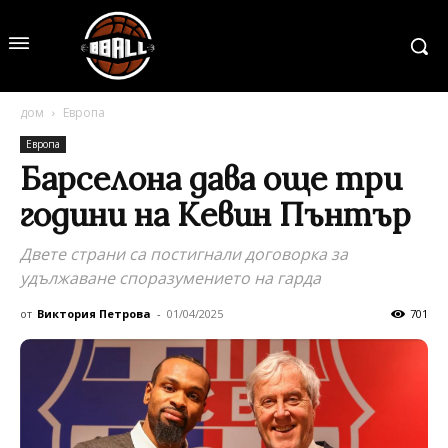
дом
Европа
Европа
Барселона дава още три
години на Кевин Пънтър
Двете страни са постигнали договорка за
удължаване споразумението на гарда
от
Виктория Петрова
-
01/04/2025
701