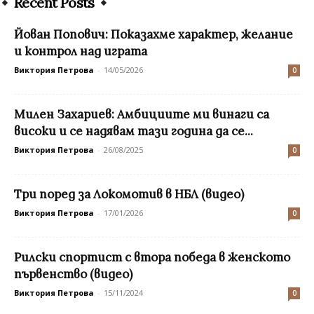
Recent Posts
Йован Попович: Показахме характер, желание
и контрол над играта
Виктория Петрова
-
14/05/2026
0
Милен Захариев: Амбициите ми винаги са
високи и се надявам тази година да се...
Виктория Петрова
-
26/08/2025
0
Три поред за Локомотив в НБЛ (видео)
Виктория Петрова
-
17/01/2026
0
Рилски спортист с втора победа в женското
първенство (видео)
Виктория Петрова
-
15/11/2024
0