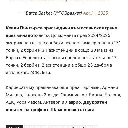
— Barça Basket (@FCBbasket)
April 1, 2025
Кевин Пънтър се присъедини към испанския гранд
през миналото лято.
До момента през 2024/2025
американецът със сръбски паспорт има средно по 17.1
точки, 2 борби и 3.1 асистенции в общо 30 мача на
Барса в Евролигата, както и средни показатели от 12
точки, 2 борби и 2 асистенции в общо 23 двубоя в
испанската ACB Лига.
Кариерата му преминава още през Партизан, Армани
Милано, Цървена Звезда, Олимпиакос, Виртус Болоня,
АЕК, Роса Радом, Антверп и Лаврио.
Двукратен
носител на трофея в Шампионската лига.