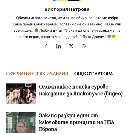
Виктория Петрова
Обичам играта. Мисля, че и тя ме обича, защото ме избра
сама преди много време. Полезни сме си взаимно! Тя ме учи
всеки ден...
Любим цитат: "Искам да спечеля всеки мач, в
който играя, защото мразя да губя", Лука Дончич!
СВЪРЗАНИ С ТЯХ ИЗДЕЛИЯ
ОЩЕ ОТ АВТОРА
Олимпиакос поиска сурово
наказание за Янакопулос (видео)
Заклис разкри един от
ключовите принципи на НБА
Европа