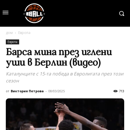
дом
Европа
Европа
Барса мина през иглени
уши в Берлин (видео)
Каталунците с 15-та победа в Евролигата през този
сезон
от
Виктория Петрова
-
08/03/2025
713