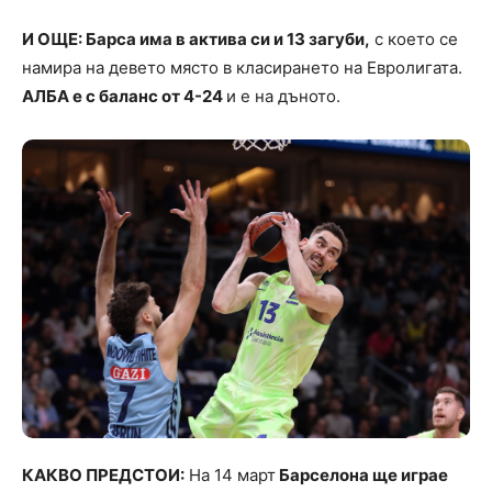
И ОЩЕ: Барса има в актива си и 13 загуби,
с което се
намира на девето място в класирането на Евролигата.
АЛБА е с баланс от 4-24
и е на дъното.
КАКВО ПРЕДСТОИ:
На 14 март
Барселона ще играе