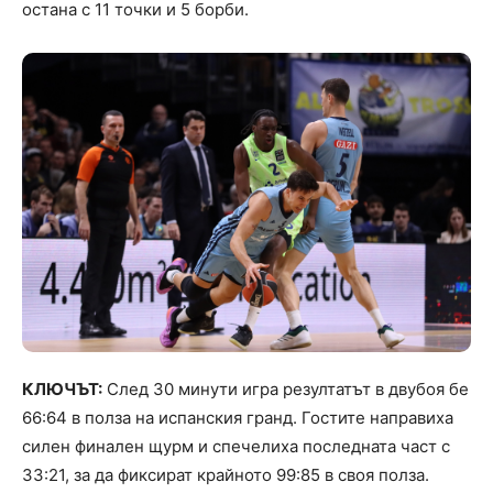
остана с 11 точки и 5 борби.
КЛЮЧЪТ:
След 30 минути игра резултатът в двубоя бе
66:64 в полза на испанския гранд. Гостите направиха
силен финален щурм и спечелиха последната част с
33:21, за да фиксират крайното 99:85 в своя полза.