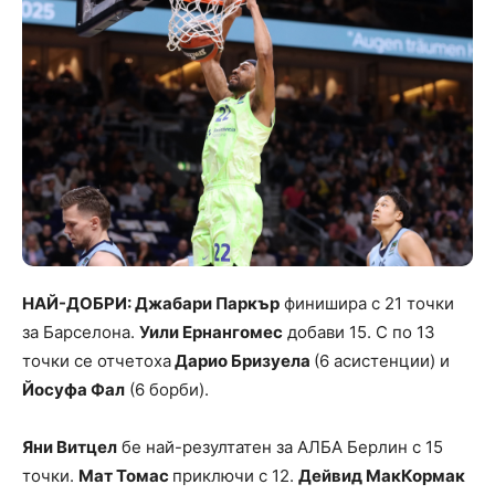
НАЙ-ДОБРИ: Джабари Паркър
финишира с 21 точки
за Барселона.
Уили Ернангомес
добави 15. С по 13
точки се отчетоха
Дарио Бризуела
(6 асистенции) и
Йосуфа Фал
(6 борби).
Яни Витцел
бе най-резултатен за АЛБА Берлин с 15
точки.
Мат Томас
приключи с 12.
Дейвид МакКормак