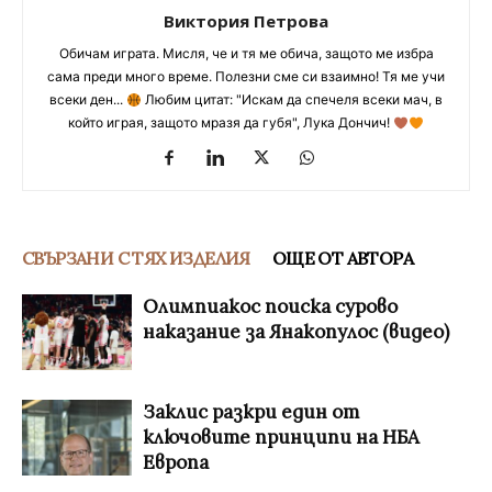
Виктория Петрова
Обичам играта. Мисля, че и тя ме обича, защото ме избра
сама преди много време. Полезни сме си взаимно! Тя ме учи
всеки ден...
Любим цитат: "Искам да спечеля всеки мач, в
който играя, защото мразя да губя", Лука Дончич!
СВЪРЗАНИ С ТЯХ ИЗДЕЛИЯ
ОЩЕ ОТ АВТОРА
Олимпиакос поиска сурово
наказание за Янакопулос (видео)
Заклис разкри един от
ключовите принципи на НБА
Европа