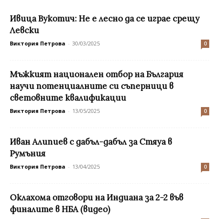
Ивица Вукотич: Не е лесно да се играе срещу
Левски
Виктория Петрова
-
30/03/2025
0
Мъжкият национален отбор на България
научи потенциалните си съперници в
световните квалификации
Виктория Петрова
-
13/05/2025
0
Иван Алипиев с дабъл-дабъл за Стяуа в
Румъния
Виктория Петрова
-
13/04/2025
0
Оклахома отговори на Индиана за 2-2 във
финалите в НБА (видео)