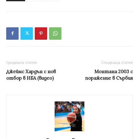
предишна статия
Следваща статия
Джеймс Хардън с нов
Mонтана 2003 с
отбор в НБА (видео)
поражение в Сърбия