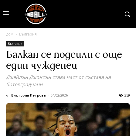
дом
България
България
Балкан сe подсили с още
един чужденец
Джейлън Джонсън става част от състава на
ботевградчани
от
Виктория Петрова
-
04/02/2026
359