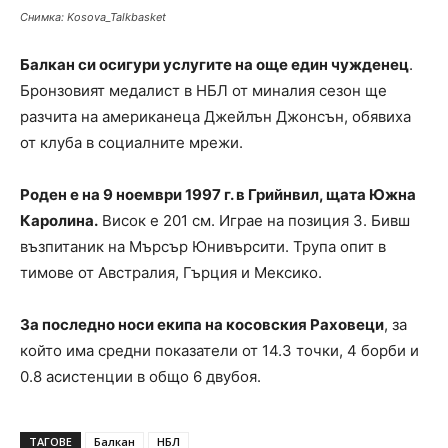
Снимка: Kosova_Talkbasket
Балкан си осигури услугите на още един чужденец
.
Бронзовият медалист в НБЛ от миналия сезон ще
разчита на американеца Джейлън Джонсън, обявиха
от клуба в социалните мрежи.
Роден е на 9 ноември 1997 г. в Грийнвил, щата Южна
Каролина.
Висок е 201 см. Играе на позиция 3. Бивш
възпитаник на Мърсър Юнивърсити. Трупа опит в
тимове от Австралия, Гърция и Мексико.
За последно носи екипа на косовския Раховеци
, за
който има средни показатели от 14.3 точки, 4 борби и
0.8 асистенции в общо 6 двубоя.
ТАГОВЕ
Балкан
НБЛ