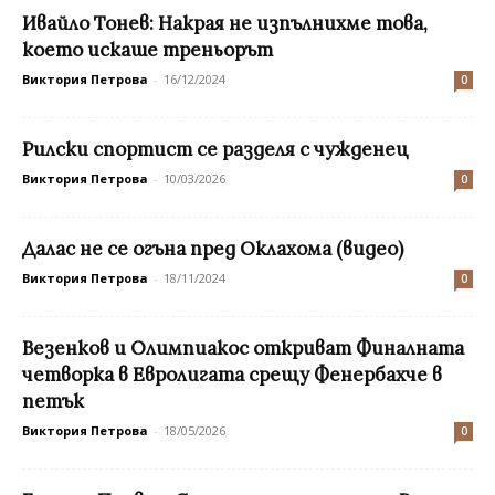
Ивайло Тонев: Накрая не изпълнихме това,
което искаше треньорът
Виктория Петрова
-
16/12/2024
0
Рилски спортист се разделя с чужденец
Виктория Петрова
-
10/03/2026
0
Далас не се огъна пред Оклахома (видео)
Виктория Петрова
-
18/11/2024
0
Везенков и Олимпиакос откриват Финалната
четворка в Евролигата срещу Фенербахче в
петък
Виктория Петрова
-
18/05/2026
0