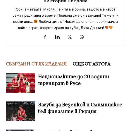
Виктория Петрова
Обичам играта. Мисля, че и тя ме обича, защото ме избра
сама преди много време. Полезни сме си взаимно! Тя ме учи
всеки ден...
Любим цитат: "Искам да спечеля всеки мач, в
който играя, защото мразя да губя", Лука Дончич!
СВЪРЗАНИ С ТЯХ ИЗДЕЛИЯ
ОЩЕ ОТ АВТОРА
Националките до 20 години
тренират в Русе
Загуба за Везенков и Олимпиакос
във финалите в Гърция