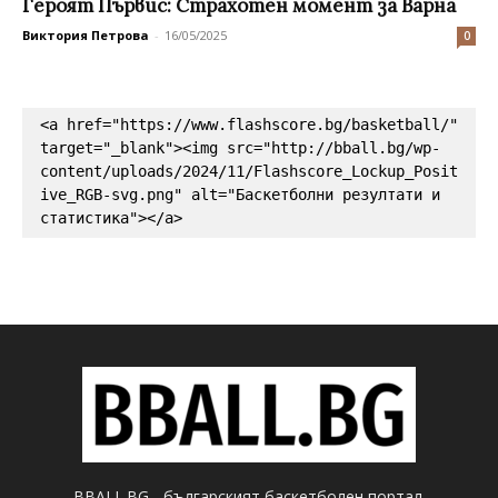
Героят Първис: Страхотен момент за Варна
Виктория Петрова
-
16/05/2025
0
<a href="https://www.flashscore.bg/basketball/" 
target="_blank"><img src="http://bball.bg/wp-
content/uploads/2024/11/Flashscore_Lockup_Posit
ive_RGB-svg.png" alt="Баскетболни резултати и 
статистика"></a>
BBALL.BG - българският баскетболен портал.