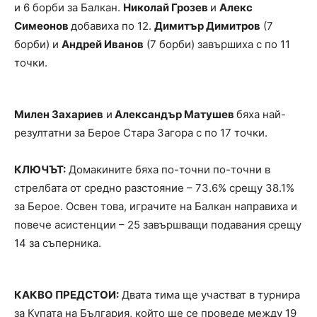
и 6 борби за Балкан.
Николай Грозев
и
Алекс
Симеонов
добавиха по 12.
Димитър Димитров
(7
борби) и
Андрей Иванов
(7 борби) завършиха с по 11
точки.
Милен Захариев
и
Александър Матушев
бяха най-
резултатни за Берое Стара Загора с по 17 точки.
КЛЮЧЪТ:
Домакините бяха по-точни по-точни в
стрелбата от средно разстояние – 73.6% срещу 38.1%
за Берое. Освен това, играчите на Балкан направиха и
повече асистенции – 25 завършващи подавания срещу
14 за съперника.
КАКВО ПРЕДСТОИ:
Двата тима ще участват в турнира
за Купата на България, който ще се проведе между 19