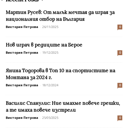
Мартин Русев: От малък мечтая да играя за
националния отбор на България
Виктория Петрова
-
26/11/2025
0
Нов играч в редиците на Берое
Виктория Петрова
-
19/12/2025
0
Янина Тодорова в Топ 10 на спортистите на
Монтана за 2024 г.
Виктория Петрова
-
18/12/2024
0
Василис Спанулис: Ние имахме повече грешки,
а те имаха повече изстрели
Виктория Петрова
-
25/05/2025
0