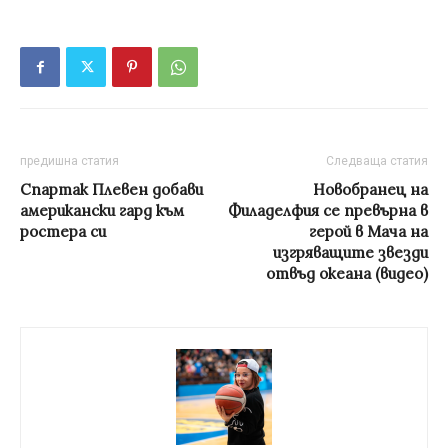
предишна статия
Следваща статия
Спартак Плевен добави
Новобранец на
американски гард към
Филаделфия се превърна в
ростера си
герой в Мача на
изгряващите звезди
отвъд океана (видео)