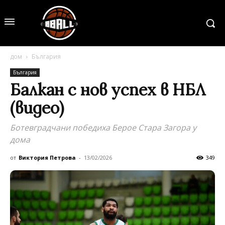
дом
България
България
Балкан с нов успех в НБЛ
(видео)
Ботевградчани победиха Берое Стара Загора у
дома
от
Виктория Петрова
-
13/02/2026
349