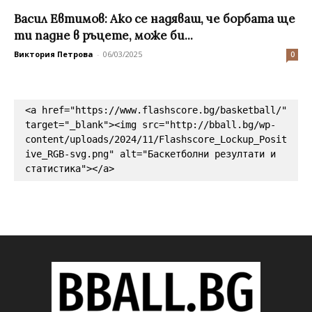
Васил Евтимов: Ако се надяваш, че борбата ще
ти падне в ръцете, може би...
Виктория Петрова
-
06/03/2025
0
<a href="https://www.flashscore.bg/basketball/" 
target="_blank"><img src="http://bball.bg/wp-
content/uploads/2024/11/Flashscore_Lockup_Posit
ive_RGB-svg.png" alt="Баскетболни резултати и 
статистика"></a>