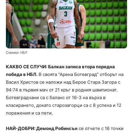
Снимки: НБЛ
КАКВО СЕ СЛУЧИ: Балкан записа втора поредна
победа в НБЛ.
В своята “Арена Ботевград” отборът на
Васил Христов се наложи над Берое Стара Загора с
94:74 в първия мач от 21 кръг в родния шампионат.
Ботевградчани са с баланс от 16-3 на върха в
класирането, докато старозагорци са с 8 успеха и 12
поражения и са пети.
НАЙ-ДОБРИ: Демонд Робинсън
се отчете с 16 точки