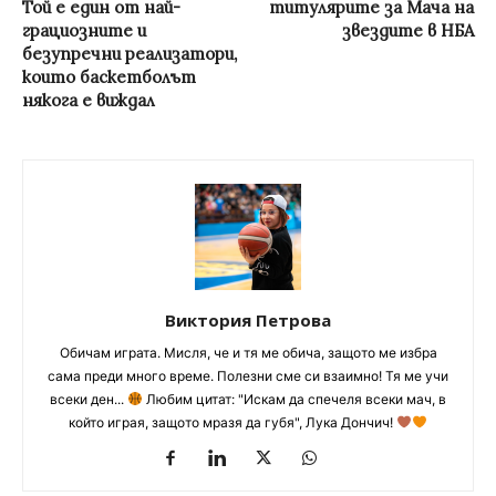
Той е един от най-
титулярите за Мача на
грациозните и
звездите в НБА
безупречни реализатори,
които баскетболът
някога е виждал
Виктория Петрова
Обичам играта. Мисля, че и тя ме обича, защото ме избра
сама преди много време. Полезни сме си взаимно! Тя ме учи
всеки ден...
Любим цитат: "Искам да спечеля всеки мач, в
който играя, защото мразя да губя", Лука Дончич!