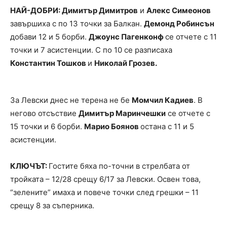
НАЙ-ДОБРИ: Димитър Димитров
и
Алекс Симеонов
завършиха с по 13 точки за Балкан.
Демонд Робинсън
добави 12 и 5 борби.
Джоунс Пагенконф
се отчете с 11
точки и 7 асистенции. С по 10 се разписаха
Константин Тошков
и
Николай Грозев.
За Левски днес не терена не бе
Момчил Кадиев
. В
негово отсъствие
Димитър Маринчешки
се отчете с
15 точки и 6 борби.
Марио Боянов
остана с 11 и 5
асистенции.
КЛЮЧЪТ:
Гостите бяха по-точни в стрелбата от
тройката – 12/28 срещу 6/17 за Левски. Освен това,
“зелените” имаха и повече точки след грешки – 11
срещу 8 за съперника.