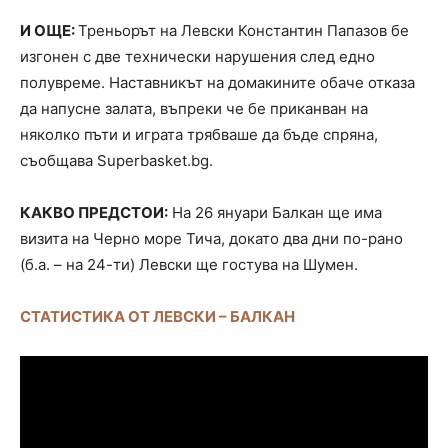
И ОЩЕ:
Треньорът на Левски Константин Папазов бе
изгонен с две технически нарушения след едно
полувреме. Наставникът на домакините обаче отказа
да напусне залата, въпреки че бе приканван на
няколко пъти и играта трябваше да бъде спряна,
съобщава Superbasket.bg.
КАКВО ПРЕДСТОИ:
На 26 януари Балкан ще има
визита на Черно море Тича, докато два дни по-рано
(б.а. – на 24-ти) Левски ще гостува на Шумен.
СТАТИСТИКА ОТ ЛЕВСКИ – БАЛКАН