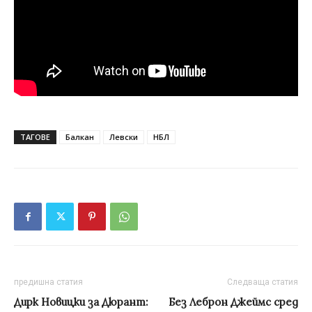
ТАГОВЕ
Балкан
Левски
НБЛ
предишна статия
Следваща статия
Дирк Новицки за Дюрант:
Без Леброн Джеймс сред