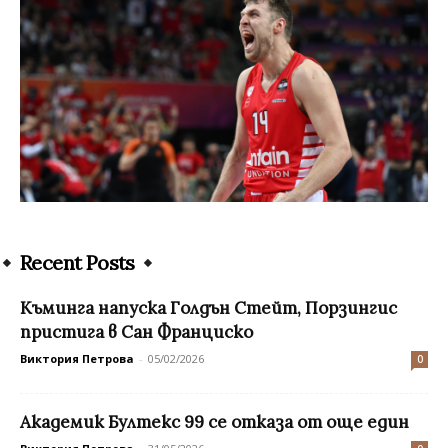
Recent Posts
Къминга напуска Голдън Стейт, Порзингис
пристига в Сан Франциско
Виктория Петрова
-
05/02/2026
0
Академик Бултекс 99 се отказа от още един