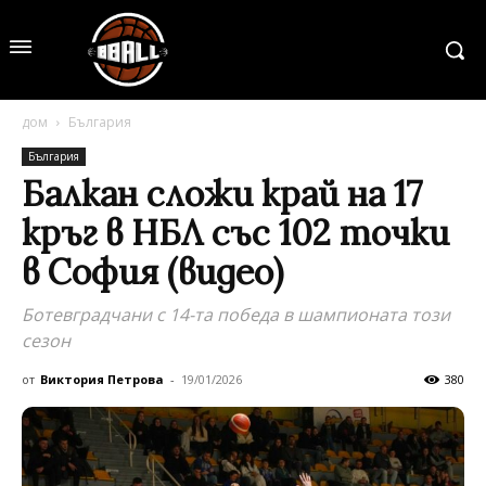
дом
България
България
Балкан сложи край на 17
кръг в НБЛ със 102 точки
в София (видео)
Ботевградчани с 14-та победа в шампионата този
сезон
от
Виктория Петрова
-
19/01/2026
380