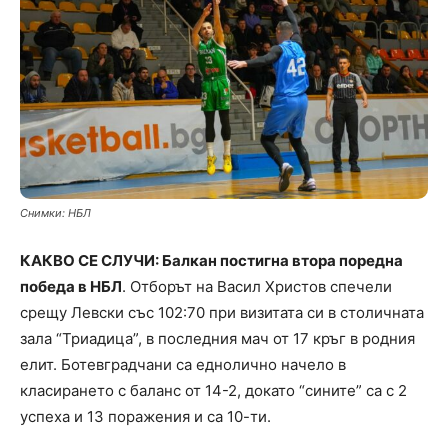
Снимки: НБЛ
КАКВО СЕ СЛУЧИ: Балкан постигна втора поредна
победа в НБЛ
. Отборът на Васил Христов спечели
срещу Левски със 102:70 при визитата си в столичната
зала “Триадица”, в последния мач от 17 кръг в родния
елит. Ботевградчани са еднолично начело в
класирането с баланс от 14-2, докато “сините” са с 2
успеха и 13 поражения и са 10-ти.