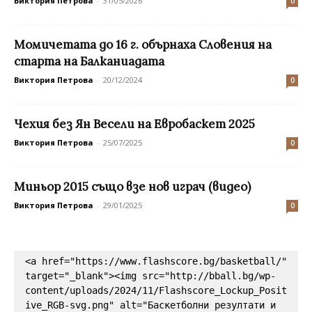
Виктория Петрова
-
31/05/2026
0
Момичетата до 16 г. обърнаха Словения на
старта на Балканиадата
Виктория Петрова
-
20/12/2024
0
Чехия без Ян Весели на Евробаскет 2025
Виктория Петрова
-
25/07/2025
0
Миньор 2015 също взе нов играч (видео)
Виктория Петрова
-
29/01/2025
0
<a href="https://www.flashscore.bg/basketball/" 
target="_blank"><img src="http://bball.bg/wp-
content/uploads/2024/11/Flashscore_Lockup_Posit
ive_RGB-svg.png" alt="Баскетболни резултати и 