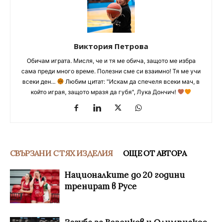
Виктория Петрова
Обичам играта. Мисля, че и тя ме обича, защото ме избра
сама преди много време. Полезни сме си взаимно! Тя ме учи
всеки ден...
Любим цитат: "Искам да спечеля всеки мач, в
който играя, защото мразя да губя", Лука Дончич!
СВЪРЗАНИ С ТЯХ ИЗДЕЛИЯ
ОЩЕ ОТ АВТОРА
Националките до 20 години
тренират в Русе