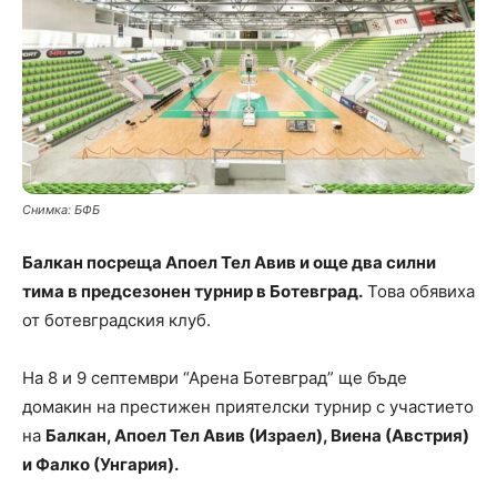
Снимка: БФБ
Балкан посреща Апоел Тел Авив и още два силни
тима в предсезонен турнир в Ботевград.
Това обявиха
от ботевградския клуб.
На 8 и 9 септември “Арена Ботевград” ще бъде
домакин на престижен приятелски турнир с участието
на
Балкан, Апоел Тел Авив (Израел), Виена (Австрия)
и Фалко (Унгария).