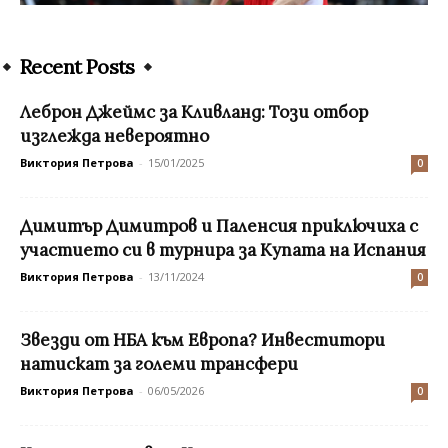
Recent Posts
Леброн Джеймс за Кливланд: Този отбор
изглежда невероятно
Виктория Петрова
-
15/01/2025
0
Димитър Димитров и Паленсия приключиха с
участието си в турнира за Купата на Испания
Виктория Петрова
-
13/11/2024
0
Звезди от НБА към Европа? Инвеститори
натискат за големи трансфери
Виктория Петрова
-
06/05/2026
0