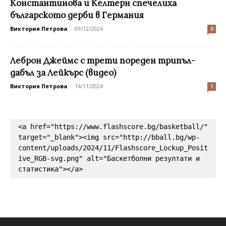
Константинова и Келтерн спечелиха
българското дерби в Германия
Виктория Петрова
-
09/12/2024
0
Леброн Джеймс с трети пореден трипъл-
дабъл за Лейкърс (видео)
Виктория Петрова
-
14/11/2024
1
<a href="https://www.flashscore.bg/basketball/" 
target="_blank"><img src="http://bball.bg/wp-
content/uploads/2024/11/Flashscore_Lockup_Posit
ive_RGB-svg.png" alt="Баскетболни резултати и 
статистика"></a>