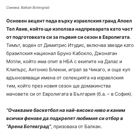
Снимка: Balkan Botevgrad
Основен акцент пада върху израелския гранд Апоел
Тел Авив, който ще използва надпреварата като част
от подготовката си за първия си сезон в Евролигата
.
Тимът, воден от Димитрис Итудис, включва звезди като
бразилския национал Бруно Кабокло, Джонатан
Мотли, който има опит в НБА с екипите на Далас и
Клипърс, Антонио Блекни, играл за Чикаго, и още куп
вдъхновяващи имена от селекцията на израелския
тим, който през новия сезон ще домакинства
мачовете си от Евролигата в България (б.а. – в София).
“Очакваме баскетбол на най-високо ниво и каним
всички фенове да подкрепят любимия си отбор в
“Арена Ботевград”
, призоваха от Балкан.