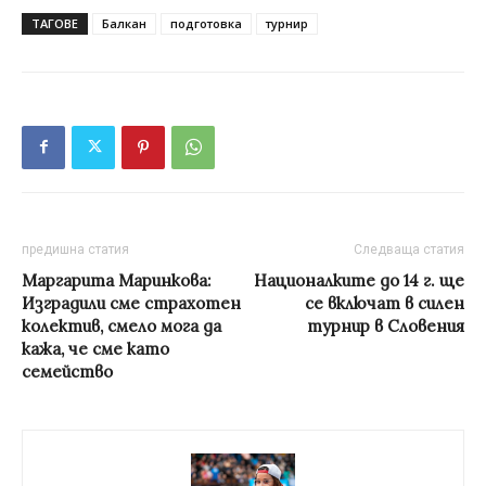
ТАГОВЕ
Балкан
подготовка
турнир
предишна статия
Следваща статия
Маргарита Маринкова:
Националките до 14 г. ще
Изградили сме страхотен
се включат в силен
колектив, смело мога да
турнир в Словения
кажa, че сме като
семейство