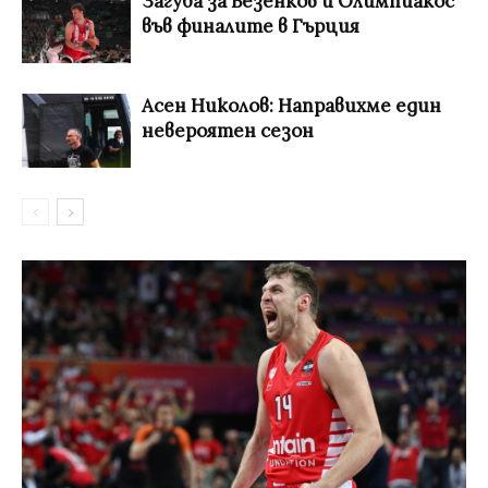
Загуба за Везенков и Олимпиакос
във финалите в Гърция
Асен Николов: Направихме един
невероятен сезон