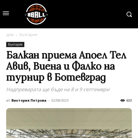
дом
България
България
Балкан приема Апоел Тел
Авив, Виена и Фалко на
турнир в Ботевград
Надпреварата ще бъде на 8 и 9 септември
от
Виктория Петрова
-
02/08/2025
633