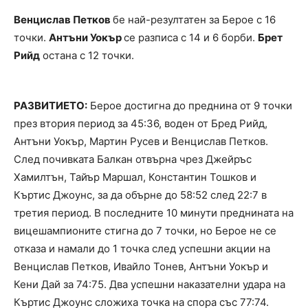
Венцислав Петков
бе най-резултатен за Берое с 16
точки.
Антъни Уокър
се разписа с 14 и 6 борби.
Брет
Рийд
остана с 12 точки.
РАЗВИТИЕТО:
Берое достигна до преднина от 9 точки
през втория период за 45:36, воден от Бред Рийд,
Антъни Уокър, Мартин Русев и Венцислав Петков.
След почивката Балкан отвърна чрез Джейръс
Хамилтън, Тайър Маршал, Константин Тошков и
Къртис Джоунс, за да обърне до 58:52 след 22:7 в
третия период. В последните 10 минути преднината на
вицешампионите стигна до 7 точки, но Берое не се
отказа и намали до 1 точка след успешни акции на
Венцислав Петков, Ивайло Тонев, Антъни Уокър и
Кени Дай за 74:75. Два успешни наказателни удара на
Къртис Джоунс сложиха точка на спора със 77:74.