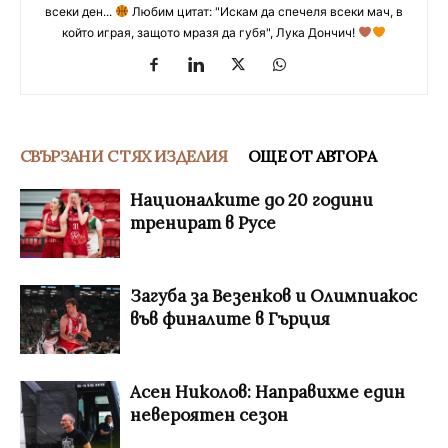
всеки ден...
Любим цитат: "Искам да спечеля всеки мач, в
който играя, защото мразя да губя", Лука Дончич!
СВЪРЗАНИ С ТЯХ ИЗДЕЛИЯ
ОЩЕ ОТ АВТОРА
Националките до 20 години
тренират в Русе
Загуба за Везенков и Олимпиакос
във финалите в Гърция
Асен Николов: Направихме един
невероятен сезон