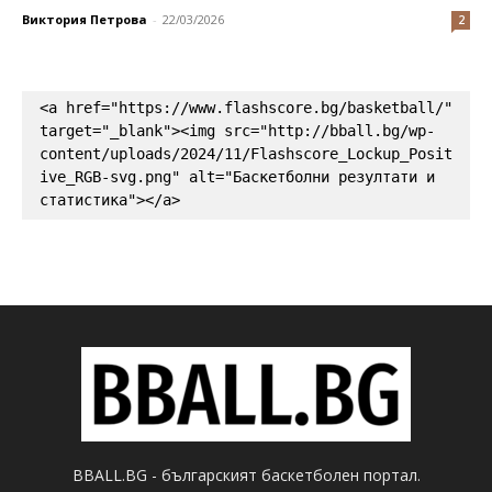
Виктория Петрова
-
22/03/2026
2
<a href="https://www.flashscore.bg/basketball/" 
target="_blank"><img src="http://bball.bg/wp-
content/uploads/2024/11/Flashscore_Lockup_Posit
ive_RGB-svg.png" alt="Баскетболни резултати и 
статистика"></a>
BBALL.BG - българският баскетболен портал.