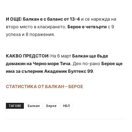
И ОЩЕ: Балкан е с баланс от 13-4
и се нарежда на
второ място в класирането.
Берое е четвърти
с 9
успеха и 8 поражения.
КАКВО ПРЕДСТОИ:
На 6 март
Балкан ще бъде
домакин на Черно море Тича
. Ден по-рано
Берое ще
има за съперник Академик Бултекс 99
.
СТАТИСТИКА ОТ БАЛКАН – БЕРОЕ
ТАГОВЕ
Балкан
Берое
НБЛ