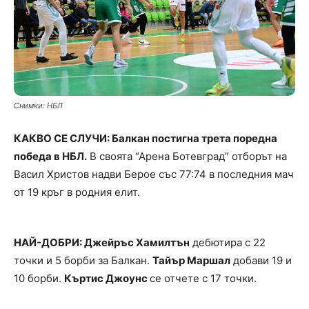
Снимки: НБЛ
КАКВО СЕ СЛУЧИ: Балкан постигна трета поредна
победа в НБЛ.
В своята “Арена Ботевград” отборът на
Васил Христов надви Берое със 77:74 в последния мач
от 19 кръг в родния елит.
НАЙ-ДОБРИ: Джейръс Хамилтън
дебютира с 22
точки и 5 борби за Балкан.
Тайър Маршал
добави 19 и
10 борби.
Къртис Джоунс
се отчете с 17 точки.