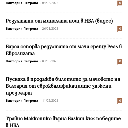
Виктория Петрова
-
08/05/2026
0
Резултати от миналата нощ в НБА (видео)
Виктория Петрова
-
26/01/2025
0
Барса оспорва резултата от мача срещу Реал в
Евролигата
Виктория Петрова
-
03/03/2025
0
Пуснаха в продажба билетите за мачовете на
България от евроквалификациите за жени
през март
Виктория Петрова
-
11/02/2026
0
Травис Макконико върна Балкан към победите
в НБЛ