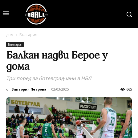
дом
България
България
Балкан надви Берое у
дома
Три поред за ботевградчани в НБЛ
от
Виктория Петрова
-
02/03/2025
665