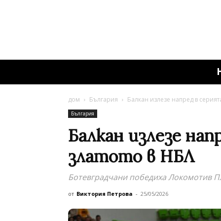
дом
България
Балкан излезе напред в серията
България
Балкан излезе нап
златото в НБЛ
Ботевградчани победиха Локомотив П
от
Виктория Петрова
-
25/05/2026