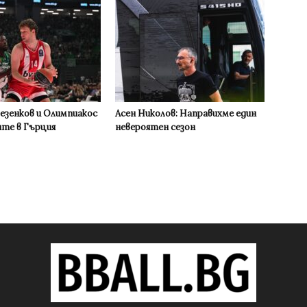
Везенков и Олимпиакос
Асен Николов: Направихме един
ите в Гърция
невероятен сезон