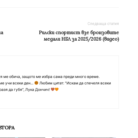
Следваща статия
на
Рилски спортист взе бронзовите
медали НБЛ за 2025/2026 (видео)
тя ме обича, защото ме избра сама преди много време.
ме учи всеки ден...
Любим цитат: "Искам да спечеля всеки
разя да губя", Лука Дончич!
ВТОРА