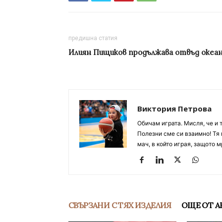
предишна статия
Илиян Пищиков продължава отвъд океа
Виктория Петрова
Обичам играта. Мисля, че и 
Полезни сме си взаимно! Тя 
мач, в който играя, защото м
СВЪРЗАНИ С ТЯХ ИЗДЕЛИЯ
ОЩЕ ОТ А