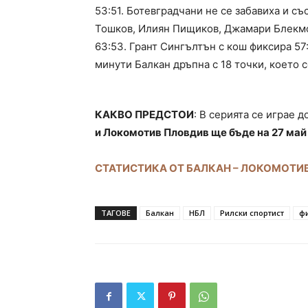
53:51. Ботевградчани не се забавиха и със
Тошков, Илиян Пищиков, Джамари Блекмон
63:53. Грант Сингълтън с кош фиксира 57:
минути Балкан дръпна с 18 точки, което с
КАКВО ПРЕДСТОИ
: В серията се играе д
и Локомотив Пловдив ще бъде на 27 май
СТАТИСТИКА ОТ БАЛКАН – ЛОКОМОТИ
ТАГОВЕ
Балкан
НБЛ
Рилски спортист
ф