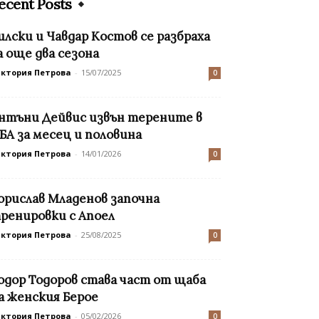
ecent Posts
илски и Чавдар Костов се разбраха
а още два сезона
иктория Петрова
-
15/07/2025
0
нтъни Дейвис извън терените в
БА за месец и половина
иктория Петрова
-
14/01/2026
0
орислав Младенов започна
ренировки с Апоел
иктория Петрова
-
25/08/2025
0
одор Тодоров става част от щаба
а женския Берое
иктория Петрова
-
05/02/2026
0