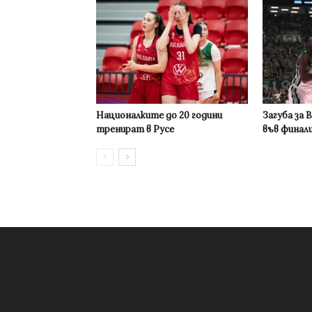
Националките до 20 години
Загуба за 
тренират в Русе
във финал