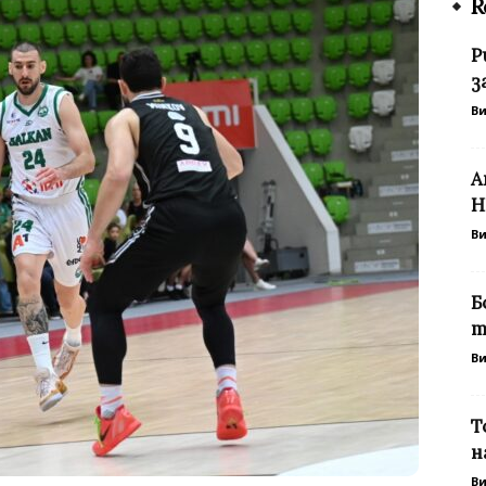
R
Р
з
В
А
Н
В
Б
т
В
Т
н
В