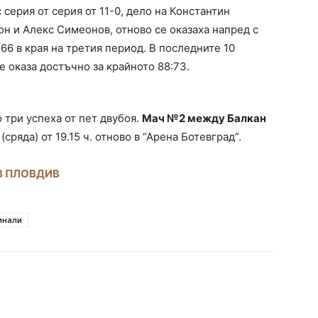
 серия от серия от 11-0, дело на Константин
 и Алекс Симеонов, отново се оказаха напред с
66 в края на третия период. В последните 10
е оказа достъчно за крайното 88:73.
о три успеха от пет двубоя.
Мач №2 между Балкан
(сряда) от 19.15 ч. отново в “Арена Ботевград”.
В ПЛОВДИВ
инали