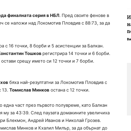
еда финалната серия в НБЛ
. Пред своите фенове в
И
ч се наложи над Локомотив Пловдив с 88:73, за да
н
п
В
 с 16 точки, 8 борби и 5 асистенции за Балкан.
Константин Тошков
регистрира 14 точки и 6 борби.
остави срещу името си 12 точки и 7 борби.
хов
бяха най-резултатни за Локомотив Пловдив с
 13.
Томислав Минков
остана с 12 точки.
о една част през първото полувреме, като Балкан
я му за 43:39. След паузата домакините увеличиха
ари Блекмон, Андрей Иванов и Николай Грозев.
омислав Минков и Кхалил Милър, за да обърнат до