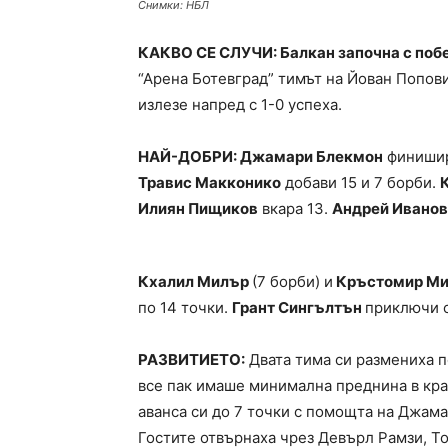
Снимки: НБЛ
КАКВО СЕ СЛУЧИ: Балкан започна с поб
“Арена Ботевград” тимът на Йован Попови
излезе напред с 1-0 успеха.
НАЙ-ДОБРИ: Джамари Блекмон
финишира
Травис Макконико
добави 15 и 7 борби.
Илиян Пищиков
вкара 13.
Андрей Иванов
Кхалил Милър
(7 борби) и
Кръстомир Ми
по 14 точки.
Грант Сингълтън
приключи с
РАЗВИТИЕТО:
Двата тима си размениха п
все пак имаше минимална преднина в кра
аванса си до 7 точки с помощта на Джам
Гостите отвърнаха чрез Девърл Рамзи, Т