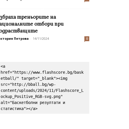
збраха треньорите на
ационалните отбори при
одрастващите
иктория Петрова
-
14/11/2024
0
<a 
href="https://www.flashscore.bg/bask
etball/" target="_blank"><img 
src="http://bball.bg/wp-
content/uploads/2024/11/Flashscore_L
ockup_Positive_RGB-svg.png" 
alt="Баскетболни резултати и 
статистика"></a>