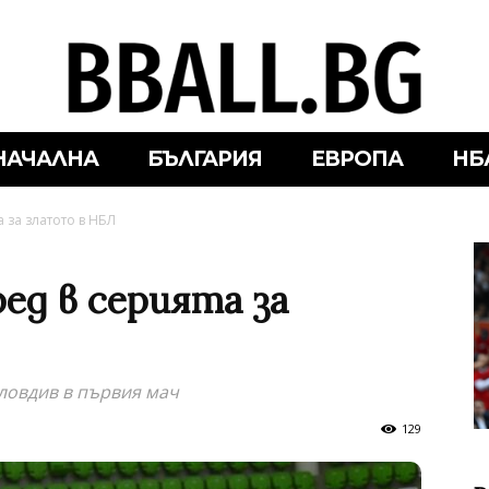
НАЧАЛНА
БЪЛГАРИЯ
ЕВРОПА
НБ
 за златото в НБЛ
ред в серията за
ловдив в първия мач
129