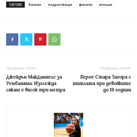
ТАГОВЕ
Балкан
подрастващи
финали
юноши
предишна статия
Следваща статия
Джейдън МакДаниелс за
Берое Стара Загора с
Уембаняма: Изглежда
титлата при девойките
сякаш е висок три метра
до 19 години