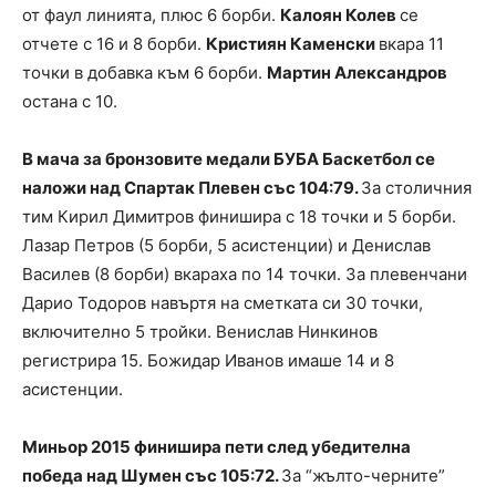
от фаул линията, плюс 6 борби.
Калоян Колев
се
отчете с 16 и 8 борби.
Кристиян Каменски
вкара 11
точки в добавка към 6 борби.
Мартин Александров
остана с 10.
В мача за бронзовите медали БУБА Баскетбол се
наложи над Спартак Плевен със 104:79.
За столичния
тим Кирил Димитров финишира с 18 точки и 5 борби.
Лазар Петров (5 борби, 5 асистенции) и Денислав
Василев (8 борби) вкараха по 14 точки. За плевенчани
Дарио Тодоров навъртя на сметката си 30 точки,
включително 5 тройки. Венислав Нинкинов
регистрира 15. Божидар Иванов имаше 14 и 8
асистенции.
Миньор 2015 финишира пети след убедителна
победа над Шумен със 105:72.
За “жълто-черните”