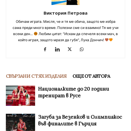
Виктория Петрова
Обичам играта. Мисля, че и тя ме обича, защото ме избра
сама преди много време. Полезни сме си взаимно! Тя ме учи
всеки ден...
Любим цитат: "Искам да спечеля всеки мач, в
който играя, защото мразя да губя", Лука Дончич!
СВЪРЗАНИ С ТЯХ ИЗДЕЛИЯ
ОЩЕ ОТ АВТОРА
Националките до 20 години
тренират в Русе
Загуба за Везенков и Олимпиакос
във финалите в Гърция