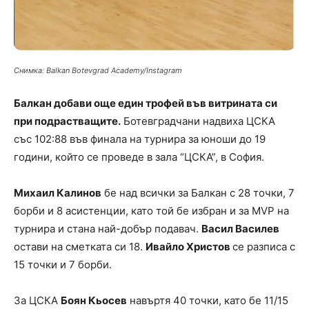
Снимка: Balkan Botevgrad Academy/Instagram
Балкан добави още един трофей във витрината си
при подрастващите.
Ботевградчани надвиха ЦСКА
със 102:88 във финала на турнира за юноши до 19
години, който се проведе в зала “ЦСКА”, в София.
Михаил Калинов
бе над всички за Балкан с 28 точки, 7
борби и 8 асистенции, като той бе избран и за MVP на
турнира и стана най-добър подавач.
Васил Василев
остави на сметката си 18.
Ивайло Христов
се разписа с
15 точки и 7 борби.
За ЦСКА
Боян Кьосев
навъртя 40 точки, като бе 11/15