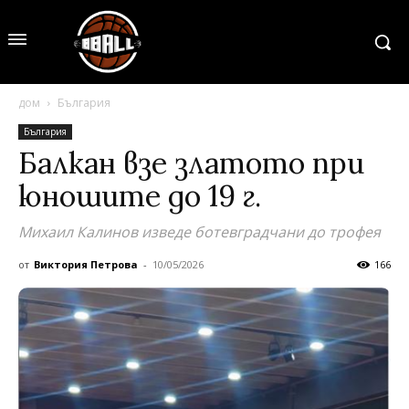
дом
България
България
Балкан взе златото при
юношите до 19 г.
Михаил Калинов изведе ботевградчани до трофея
от
Виктория Петрова
-
10/05/2026
166