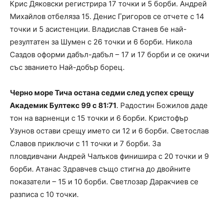
Крис Дяковски регистрира 17 точки и 5 борби. Андрей
Михайлов отбеляза 15. Денис Григоров се отчете с 14
точки и 5 асистенции. Владислав Станев бе най-
резултатен за Шумен с 26 точки и 6 борби. Никола
Саздов оформи дабъл-дабъл – 17 и 17 борби и се окичи
със званието Най-добър борец.
Черно море Тича остана седми след успех срещу
Академик Бултекс 99 с 81:71
. Радостин Божилов даде
тон на варненци с 15 точки и 6 борби. Кристофър
Узунов остави срещу името си 12 и 6 борби. Светослав
Славов приключи с 11 точки и 7 борби. За
пловдивчани Андрей Чалъков финишира с 20 точки и 9
борби. Атанас Здравчев също стигна до двойните
показатели – 15 и 10 борби. Светлозар Даракчиев се
разписа с 10 точки.