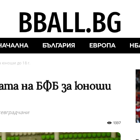
НАЧАЛНА
БЪЛГАРИЯ
ЕВРОПА
НБ
а юноши до 18 г.
пата на БФБ за юноши
тевградчани
1337