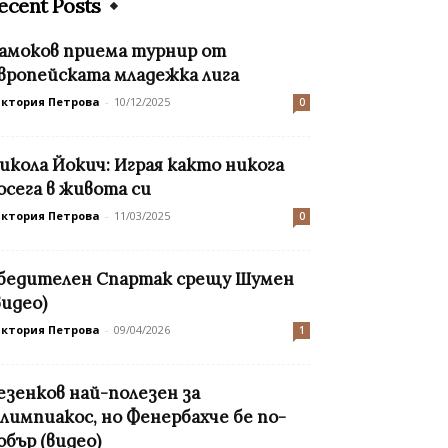
ecent Posts
амоков приема турнир от
вропейската младежка лига
иктория Петрова
-
10/12/2025
0
икола Йокич: Играя както никога
осега в живота си
иктория Петрова
-
11/03/2025
0
бедителен Спартак срещу Шумен
видео)
иктория Петрова
-
09/04/2026
1
езенков най-полезен за
лимпиакос, но Фенербахче бе по-
обър (видео)