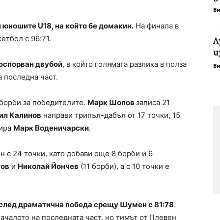
В
 юношите U18, на който бе домакин.
На финала в
етбол с 96:71.
Л
и
 оспорван двубой
, в който голямата разлика в полза
В
а последна част.
 борби за победителите.
Марк Шопов
записа 21
ил Калинов
направи трипъл-дабъл от 17 точки, 15
зира
Марк Воденичарски
.
н с 24 точки, като добави още 8 борби и 6
гов
и
Николай Йончев
(11 борби), а с 10 точки е
а след драматична победа срещу Шумен с 81:78
.
чалото на последната част, но тимът от Плевен