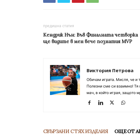
предишна статия
Кендрик Нън: Във Финалната четворка
ще видите в мен вече познатия MVP
Виктория Петрова
Обичам играта. Мисля, че и 
Полезни сме си взаимно! Тя 
мач, в който играя, защото м
СВЪРЗАНИ С ТЯХ ИЗДЕЛИЯ
ОЩЕ ОТ А