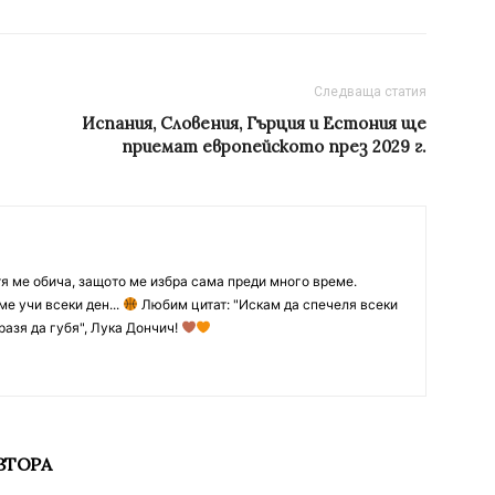
Следваща статия
Испания, Словения, Гърция и Естония ще
приемат европейското през 2029 г.
тя ме обича, защото ме избра сама преди много време.
ме учи всеки ден...
Любим цитат: "Искам да спечеля всеки
разя да губя", Лука Дончич!
ВТОРА