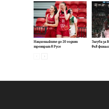
Националките до 20 години
Загуба за 
тренират в Русе
във финал