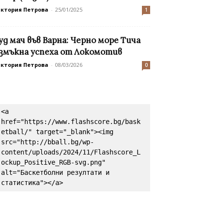
иктория Петрова
-
25/01/2025
1
уд мач във Варна: Черно море Тича
змъкна успеха от Локомотив
иктория Петрова
-
08/03/2026
0
<a 
href="https://www.flashscore.bg/bask
etball/" target="_blank"><img 
src="http://bball.bg/wp-
content/uploads/2024/11/Flashscore_L
ockup_Positive_RGB-svg.png" 
alt="Баскетболни резултати и 
статистика"></a>