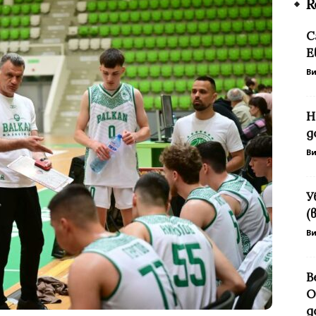
R
С
Е
В
Н
д
В
У
(
В
В
О
д