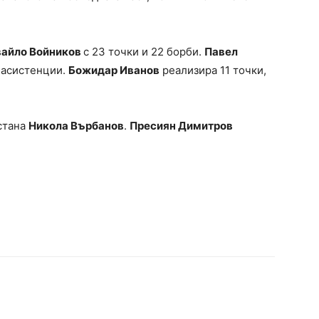
айло Войников
с 23 точки и 22 борби.
Павел
6 асистенции.
Божидар Иванов
реализира 11 точки,
 стана
Никола Върбанов
.
Пресиян Димитров