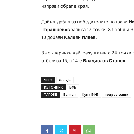
направи обрат в края.
Дабъл-дабъл за победителите направи
Ив
Парашкевов
записа 17 точки, 8 борби и 
10 добави
Калоян Илиев
.
За съперника най-резултатен с 24 точки
отбеляза 15, с 14 е
Владислав Станев
.
ЧРЕЗ
Google
ИЗТОЧНИК
БФБ
ТАГОВЕ
Балкан
Купа БФБ
подрастващи