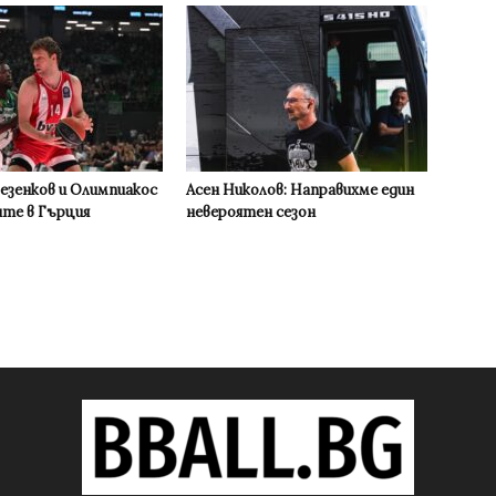
Везенков и Олимпиакос
Асен Николов: Направихме един
ите в Гърция
невероятен сезон