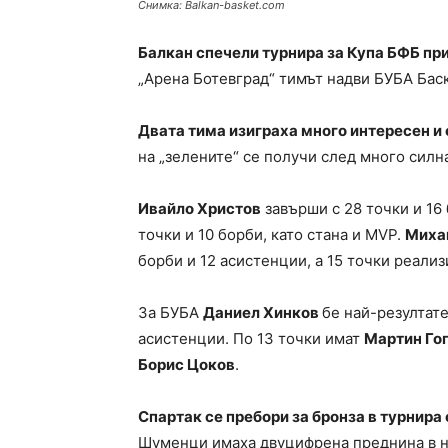
Снимка: Balkan-basket.com
Балкан спечели турнира за Купа БФБ при
„Арена Ботевград“ тимът надви БУБА Баск
Двата тима изиграха много интересен и
на „зелените“ се получи след много силн
Ивайло Христов
завърши с 28 точки и 16
точки и 10 борби, като стана и MVP.
Миха
борби и 12 асистенции, а 15 точки реали
За БУБА
Даниел Хинков
бе най-резултате
асистенции. По 13 точки имат
Мартин Го
Борис Цоков
.
Спартак се пребори за бронза в турнир
Шуменци имаха двуцифрена преднина в на