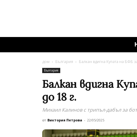
дом
България
Балкан вдигна Купата на БФБ з
България
Балкан вдигна Ку
до 18 г.
Михаил Калинов с трипъл-дабъл за бо
от
Виктория Петрова
-
22/05/2025