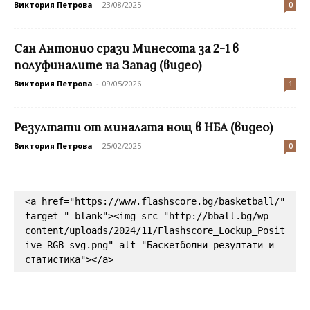
Виктория Петрова
-
23/08/2025
0
Сан Антонио срази Минесота за 2-1 в
полуфиналите на Запад (видео)
Виктория Петрова
-
09/05/2026
1
Резултати от миналата нощ в НБА (видео)
Виктория Петрова
-
25/02/2025
0
<a href="https://www.flashscore.bg/basketball/" 
target="_blank"><img src="http://bball.bg/wp-
content/uploads/2024/11/Flashscore_Lockup_Posit
ive_RGB-svg.png" alt="Баскетболни резултати и 
статистика"></a>