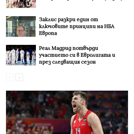
Заклис разкри един от
ключовите принципи на НБА
Европа
Реал Мадрид потвърди
участието си в Евролигата и
през следващия сезон