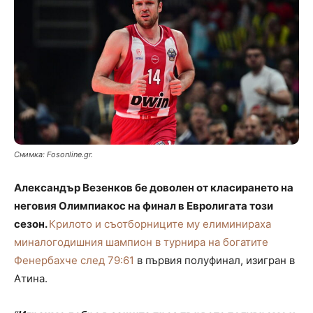
Снимка: Fosonline.gr.
Александър Везенков бе доволен от класирането на
неговия Олимпиакос на финал в Евролигата този
сезон.
Крилото и съотборниците му елиминираха
миналогодишния шампион в турнира на богатите
Фенербахче след 79:61
в първия полуфинал, изигран в
Атина.