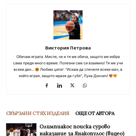
Виктория Петрова
Обичам играта. Мисля, че и тя ме обича, защото ме избра
сама преди много време. Полезни сме си взаимно! Тя ме учи
всеки ден...
Любим цитат: "Искам да спечеля всеки мач, в
който играя, защото мразя да губя", Лука Дончич!
СВЪРЗАНИ С ТЯХ ИЗДЕЛИЯ
ОЩЕ ОТ АВТОРА
Олимпиакос поиска сурово
наказание за Янакопулос (видео)