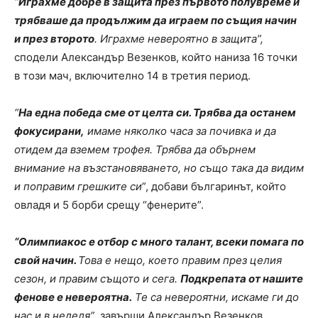
“
Играхме добре в защита през първото полувреме и
трябваше да продължим да играем по същия начин
и през второто
. Играхме невероятно в защита”,
сподели Александър Везенков, който наниза 16 точки
в този мач, включително 14 в третия период.
“
На една победа сме от целта си. Трябва да останем
фокусирани,
имаме няколко часа за почивка и да
отидем да вземем трофея. Трябва да обърнем
внимание на възстановяването, но също така да видим
и поправим грешките си
”, добави българинът, който
овладя и 5 борби срещу “фенерите”.
“Олимпиакос е отбор с много талант, всеки помага по
свой начин.
Това е нещо, което правим през целия
сезон, и правим същото и сега.
Подкрепата от нашите
фенове е невероятна.
Те са невероятни, искаме ги до
нас и в неделя”
, завърши Александър Везенков.