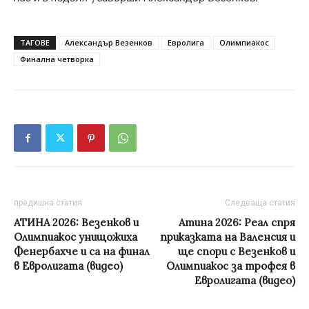
ТАГОВЕ
Александър Везенков
Евролига
Олимпиакос
Финална четворка
предишна статия
Следваща статия
АТИНА 2026: Везенков и
Атина 2026: Реал спря
Олимпиакос унищожиха
приказката на Валенсия и
Фенербахче и са на финал
ще спори с Везенков и
в Евролигата (видео)
Олимпиакос за трофея в
Евролигата (видео)