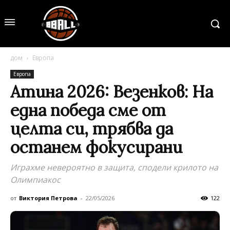
дом
Европа
Европа
Атина 2026: Везенков: На
една победа сме от
целта си, трябва да
останем фокусирани
Играхме невероятно в защита, сподели крилото на
Олимпиакос
от
Виктория Петрова
-
22/05/2026
122