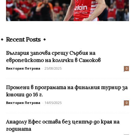
Recent Posts
България започва срещу Сърбия на
европейското на колички в Самоков
Виктория Петрова
-
25/08/2025
0
Промени в програмата на финалния турнир за
юноши до 16 г.
Виктория Петрова
-
14/05/2025
0
Анадолу Ефес остава без център до края на
годината