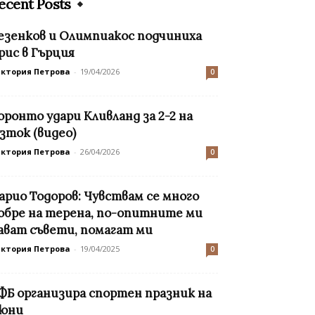
ecent Posts
езенков и Олимпиакос подчиниха
рис в Гърция
иктория Петрова
-
19/04/2026
0
оронто удари Кливланд за 2-2 на
зток (видео)
иктория Петрова
-
26/04/2026
0
арио Тодоров: Чувствам се много
обре на терена, по-опитните ми
ават съвети, помагат ми
иктория Петрова
-
19/04/2025
0
ФБ организира спортен празник на
 юни