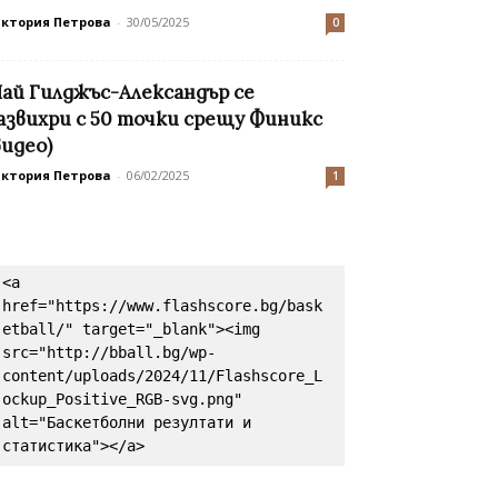
иктория Петрова
-
30/05/2025
0
ай Гилджъс-Александър се
азвихри с 50 точки срещу Финикс
видео)
иктория Петрова
-
06/02/2025
1
<a 
href="https://www.flashscore.bg/bask
etball/" target="_blank"><img 
src="http://bball.bg/wp-
content/uploads/2024/11/Flashscore_L
ockup_Positive_RGB-svg.png" 
alt="Баскетболни резултати и 
статистика"></a>