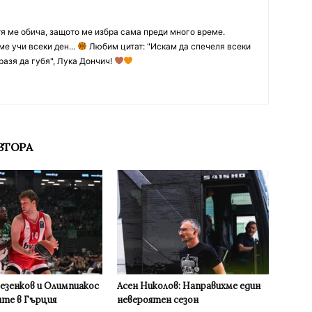
тя ме обича, защото ме избра сама преди много време.
ме учи всеки ден...
Любим цитат: "Искам да спечеля всеки
разя да губя", Лука Дончич!
ВТОРА
Везенков и Олимпиакос
Асен Николов: Направихме един
ите в Гърция
невероятен сезон