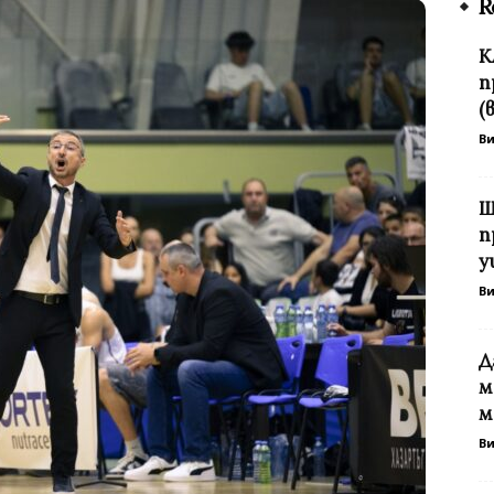
R
К
п
(
В
Ш
п
у
В
Д
м
м
В