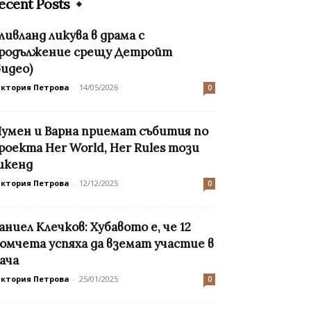
ecent Posts
ливланд ликува в драма с
родължение срещу Детройт
видео)
иктория Петрова
-
14/05/2026
0
умен и Варна приемат събития по
роекта Her World, Her Rules този
икенд
иктория Петрова
-
12/12/2025
0
аниел Клечков: Хубавото е, че 12
омчета успяха да вземат участие в
ача
иктория Петрова
-
25/01/2025
0