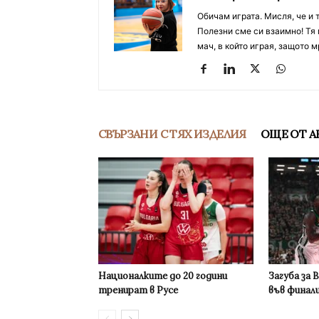
Обичам играта. Мисля, че и 
Полезни сме си взаимно! Тя 
мач, в който играя, защото м
СВЪРЗАНИ С ТЯХ ИЗДЕЛИЯ
ОЩЕ ОТ А
Националките до 20 години
Загуба за 
тренират в Русе
във финал