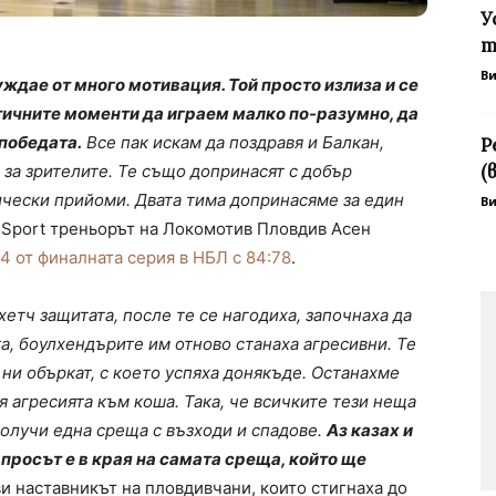
У
т
В
нуждае от много мотивация. Той просто излиза и се
итичните моменти да играем малко по-разумно, да
победата.
Все пак искам да поздравя и Балкан,
Р
(
 за зрителите. Те също допринасят с добър
ически прийоми. Двата тима допринасяме за един
В
 Sport треньорът на Локомотив Пловдив Асен
4 от финалната серия в НБЛ с 84:78
.
хетч защитата, после те се нагодиха, започнаха да
а, боулхендърите им отново станаха агресивни. Те
 ни объркат, с което успяха донякъде. Останахме
 агресията към коша. Така, че всичките тези неща
 получи една среща с възходи и спадове.
Аз казах и
ъпросът е в края на самата среща, който ще
ви наставникът на пловдивчани, които стигнаха до