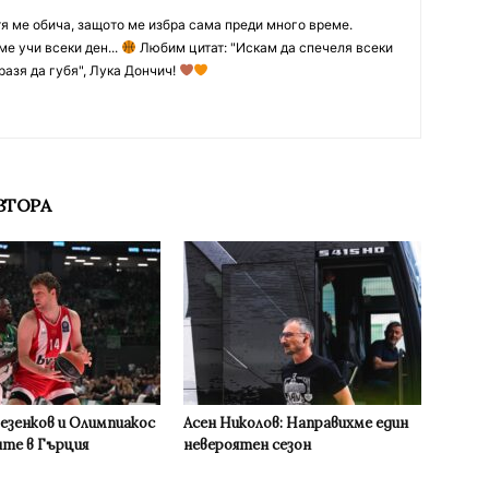
тя ме обича, защото ме избра сама преди много време.
ме учи всеки ден...
Любим цитат: "Искам да спечеля всеки
разя да губя", Лука Дончич!
ВТОРА
Везенков и Олимпиакос
Асен Николов: Направихме един
ите в Гърция
невероятен сезон