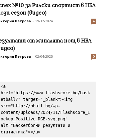
спех №10 за Рилски спортист в НБЛ
ози сезон (видео)
иктория Петрова
-
29/12/2024
4
езултати от миналата нощ в НБА
видео)
иктория Петрова
-
02/04/2025
0
<a 
href="https://www.flashscore.bg/bask
etball/" target="_blank"><img 
src="http://bball.bg/wp-
content/uploads/2024/11/Flashscore_L
ockup_Positive_RGB-svg.png" 
alt="Баскетболни резултати и 
статистика"></a>