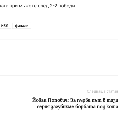
ната при мъжете след 2-2 победи.
НБЛ
финали
Следваща статия
Йован Попович: За първи път в тази
серия загубихме борбата под коша