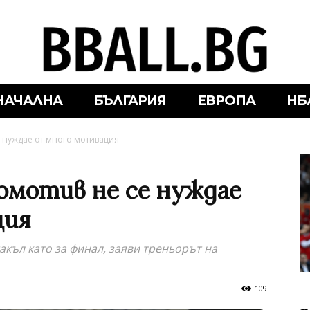
НАЧАЛНА
БЪЛГАРИЯ
ЕВРОПА
НБ
е нуждае от много мотивация
комотив не се нуждае
ция
акъл като за финал, заяви треньорът на
109