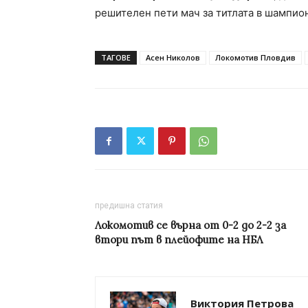
решителен пети мач за титлата в шампио
ТАГОВЕ
Асен Николов
Локомотив Пловдив
предишна статия
Локомотив се върна от 0-2 до 2-2 за
втори път в плейофите на НБЛ
Виктория Петрова