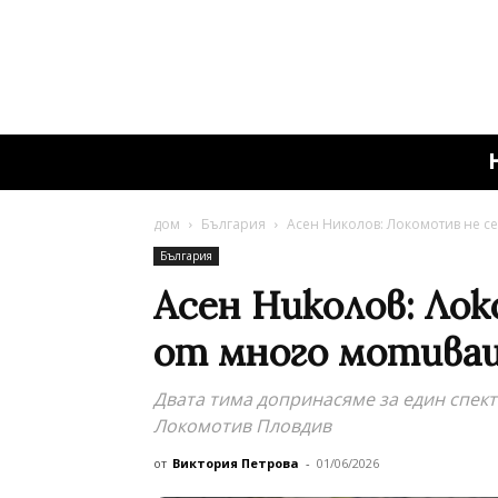
дом
България
Асен Николов: Локомотив не с
България
Асен Николов: Ло
от много мотива
Двата тима допринасяме за един спект
Локомотив Пловдив
от
Виктория Петрова
-
01/06/2026