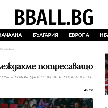
НАЧАЛНА
БЪЛГАРИЯ
ЕВРОПА
НБ
тресаващо
глеждахме потресаващо
азпасана команда, бе мнението на капитана на
650