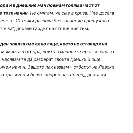
бора и в днешния мач поемам голяма част от
о този начин
. Не смятам, че сме в криза. Ние досега
вече от 10 точки разлика без значение срещу кого
 точкa“
, добави гардът на столичния тим.
 ден показахме едно лице, което не отговаря на
 момчета в отбора, които в мачовете през сезона за
 надявам те да разберат своите грешки и още
ичен начин. Защото пак казвам – отборът на Левски
ва трагично и безотговорно на терена
„, допълни