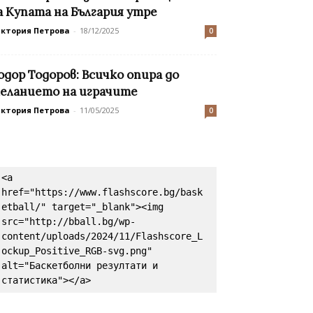
а Купата на България утре
иктория Петрова
-
18/12/2025
0
одор Тодоров: Всичко опира до
еланието на играчите
иктория Петрова
-
11/05/2025
0
<a 
href="https://www.flashscore.bg/bask
etball/" target="_blank"><img 
src="http://bball.bg/wp-
content/uploads/2024/11/Flashscore_L
ockup_Positive_RGB-svg.png" 
alt="Баскетболни резултати и 
статистика"></a>