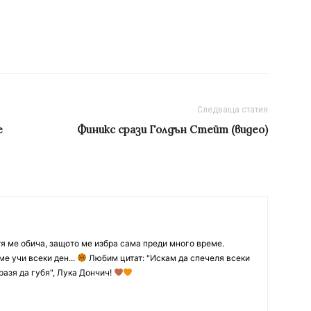
Следваща статия
е
Финикс срази Голдън Стейт (видео)
тя ме обича, защото ме избра сама преди много време.
ме учи всеки ден...
Любим цитат: "Искам да спечеля всеки
разя да губя", Лука Дончич!