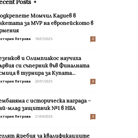
ecent Posts
одкрепете Момчил Кадиев в
нкетата за MVP на европейското в
рмения
иктория Петрова
-
18/07/2025
0
езенков и Олимпиакос научиха
ървия си съперник във Финалната
смица в турнира за Купата...
иктория Петрова
-
20/01/2025
0
ембаняма с историческа награда –
ай-млад защитник №1 в НБА
иктория Петрова
-
21/04/2026
0
еглят жребия за квалификациите