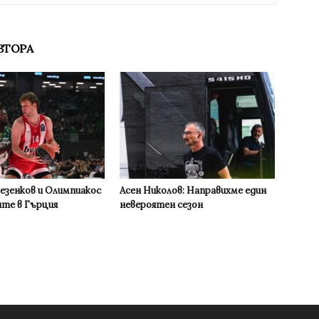
ВТОРА
Везенков и Олимпиакос
Асен Николов: Направихме един
ите в Гърция
невероятен сезон