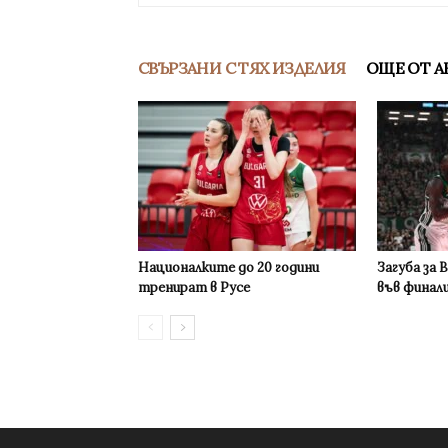
СВЪРЗАНИ С ТЯХ ИЗДЕЛИЯ
ОЩЕ ОТ А
Националките до 20 години
Загуба за 
тренират в Русе
във финал