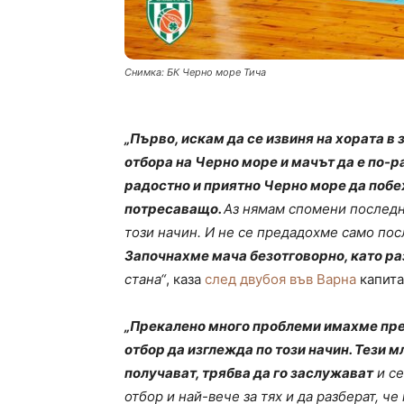
Снимка: БК Черно море Тича
„Първо, искам да се извиня на хората в 
отбора на Черно море и мачът да е по-
радостно и приятно Черно море да побе
потресаващо.
Аз нямам спомени последн
този начин. И не се предадохме само пос
Започнахме мача безотговорно, като р
стана“
, каза
след двубоя във Варна
капита
„Прекалено много проблеми имахме през
отбор да изглежда по този начин. Тези 
получават, трябва да го заслужават
и се
отбор и най-вече за тях и да разберат, че