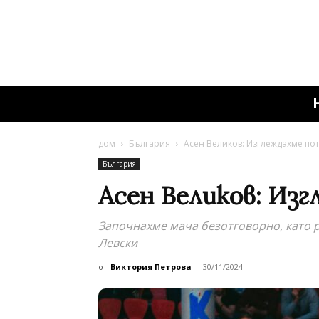
дом
България
Асен Великов: Изглеждахме по
България
Асен Великов: Из
Започнахме мача безотговорно, като р
Левски
от
Виктория Петрова
-
30/11/2024