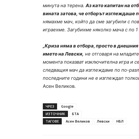
минута на терена.
Аз като капитан на от
вината затова, че отборът изглеждаше п
нямахме мач, който да сме загубили с по
играехме. Загубихме няколко мача с по 1
„Криза няма в отбора, просто в днешния
името на Левски,
не отговаря на младите
момента показват изключителна игра и се
следващия мач да изглеждаме по по-разл
последните години не е изглеждал толко
Асен Великов.
ЧРЕЗ
Google
ИЗТОЧНИК
БТА
ТАГОВЕ
Асен Великов
Левски
НБЛ