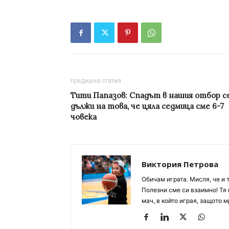
предишна статия
Тити Папазов: Спадът в нашия отбор с
дължи на това, че цяла седмица сме 6-7
човека
Виктория Петрова
Обичам играта. Мисля, че и 
Полезни сме си взаимно! Тя 
мач, в който играя, защото м