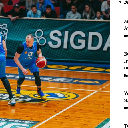
R
П
а
А
В
В
п
о
В
У
н
В
Т