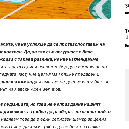
з
В
Т
ж
залата, че не успяхме да се противопоставим на
В
равностоен
.
Да, за тях със сигурност е било
ждава с такава разлика, но ние изглеждахме
ите доста години нашият отбор да е изглеждал по
ледната част, ние целия мач бяхме предадени.
азпасана команда
и смятам, че днес мач въобще не
нът на Левски Асен Великов.
 седмицата, но това не е оправдание нашият
млади момчета трябва да разберат, че шанса, който
 надявам това да е един сериозен шамар за целия
 няма нищо даром и трябва да се борят за всяка