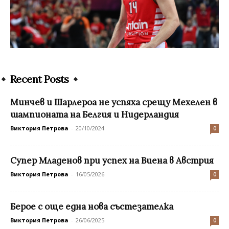
Recent Posts
Минчев и Шарлероа не успяха срещу Мехелен в
шампионата на Белгия и Нидерландия
Виктория Петрова
-
20/10/2024
0
Супер Младенов при успех на Виена в Австрия
Виктория Петрова
-
16/05/2026
0
Берое с още една нова състезателка
Виктория Петрова
-
26/06/2025
0