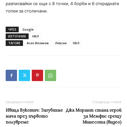
разписвайки се още с 8 точки, 4 борби и 6 откраднати
топки за столичани.
ЧРЕЗ
Google
ИЗТОЧНИК
НБЛ
ТАГОВЕ
Асен Великов
Левски
НБЛ
предишна статия
Следваща статия
Ивица Вукотич: Загубихме
Джа Морант стана герой
мача през първото
за Мемфис срещу
полувреме
Минесота (видео)