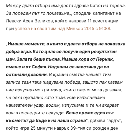
Между двата отбора има доста здрава битка на терена.
За пореден път го показахме
„, сподели капитанът на
Левски Асен Великов, който направи 11 асистенции
при
успеха на своя тим над Миньор 2015 с 91:88
.
„Имаше моменти, в които и двата отбора не показаха
добра игра. Като цяло се получи един резултатен
мач. Залата беше пълна. Имаше хора от Перник,
имаше и от София. Надявам се наистина да са
останали доволни.
В крайна сметка нашият тим
записа тази така жадувана победа, защото пак казвам
ние изпуснахме три мача, които смело мога да заявя,
че бяха буквално като този. Ние изпълняваме
наказателен удар, водим, изпускаме и те ни вкарват
кош в последните секунди.
Беше време един път
късметът да бъде и на наша страна
”, добави гардът,
който игра 25 минути навръх 39-тия си рожден ден,