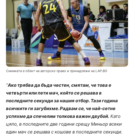
Снимката е обект на авторско право и принадлежи на LAP.BG
“
Ако трябва да бъда честен, смятам, че това е
четвърти или пети мач, който се решава в
последните секунди за нашия отбор. Тази година
всичките ги загубихме. Радвам се, че най-сетне
успяхме да спечелим толкова важен двубой.
Като
цяло, в последните две години срещу Миньор всеки
един мач се решава с кошове в последните секунди.