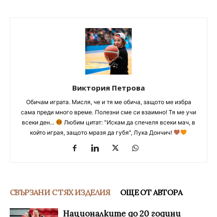
Виктория Петрова
Обичам играта. Мисля, че и тя ме обича, защото ме избра
сама преди много време. Полезни сме си взаимно! Тя ме учи
всеки ден...
Любим цитат: "Искам да спечеля всеки мач, в
който играя, защото мразя да губя", Лука Дончич!
СВЪРЗАНИ С ТЯХ ИЗДЕЛИЯ
ОЩЕ ОТ АВТОРА
Националките до 20 години