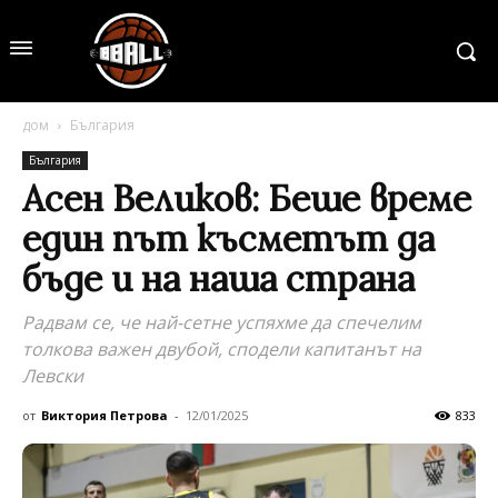
дом
България
България
Асен Великов: Беше време
един път късметът да
бъде и на наша страна
Радвам се, че най-сетне успяхме да спечелим
толкова важен двубой, сподели капитанът на
Левски
от
Виктория Петрова
-
12/01/2025
833