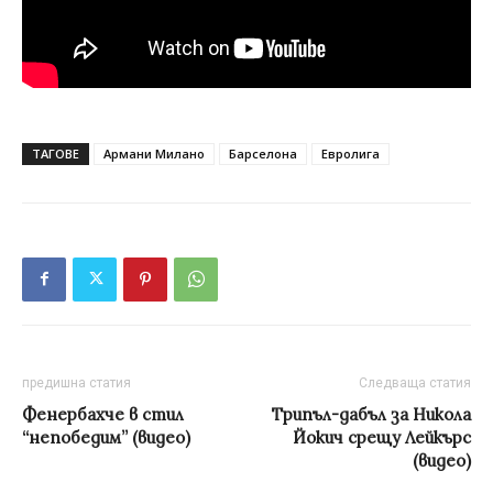
ТАГОВЕ
Армани Милано
Барселона
Евролига
предишна статия
Следваща статия
Фенербахче в стил
Трипъл-дабъл за Никола
“непобедим” (видео)
Йокич срещу Лейкърс
(видео)