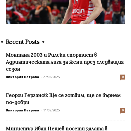
Recent Posts
Монтана 2003 и Рилски спортист в
Адриатическата лига за жени през следващия
сезон
Виктория Петрова
-
27/06/2025
0
Георги Герганов: Ще се готвим, ще се върнем
по-добри
Виктория Петрова
-
11/02/2025
0
Mинистър Иван Пешев посети залата в