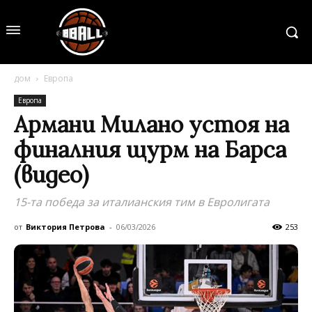
дом
Европа
Европа
Армани Милано устоя на
финалния щурм на Барса
(видео)
15-та победа за италианския тим в Евролигата
от
Виктория Петрова
-
06/03/2026
253