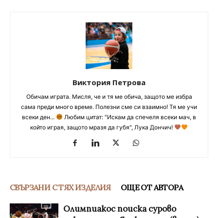
Виктория Петрова
Обичам играта. Мисля, че и тя ме обича, защото ме избра
сама преди много време. Полезни сме си взаимно! Тя ме учи
всеки ден...
Любим цитат: "Искам да спечеля всеки мач, в
който играя, защото мразя да губя", Лука Дончич!
СВЪРЗАНИ С ТЯХ ИЗДЕЛИЯ
ОЩЕ ОТ АВТОРА
Олимпиакос поиска сурово