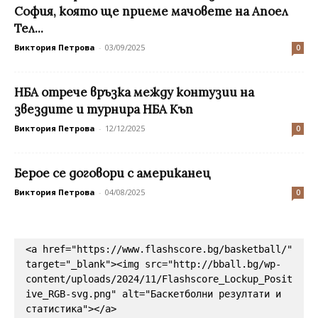
София, която ще приеме мачовете на Апоел
Тел...
Виктория Петрова
-
03/09/2025
0
НБА отрече връзка между контузии на
звездите и турнира НБА Къп
Виктория Петрова
-
12/12/2025
0
Берое се договори с американец
Виктория Петрова
-
04/08/2025
0
<a href="https://www.flashscore.bg/basketball/" 
target="_blank"><img src="http://bball.bg/wp-
content/uploads/2024/11/Flashscore_Lockup_Posit
ive_RGB-svg.png" alt="Баскетболни резултати и 
статистика"></a>