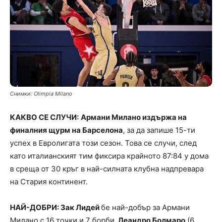
Снимки: Olimpia Milano
КАКВО СЕ СЛУЧИ:
Армани Милано издържа на
финалния щурм на Барселона
, за да запише 15-ти
успех в Евролигата този сезон. Това се случи, след
като италианският тим фиксира крайното 87:84 у дома
в среща от 30 кръг в най-силната клубна надпревара
на Стария континент.
НАЙ-ДОБРИ: Зак Лидей
бе най-добър за Армани
Милано с 16 точки и 7 борби.
Леандро Болмаро
(6