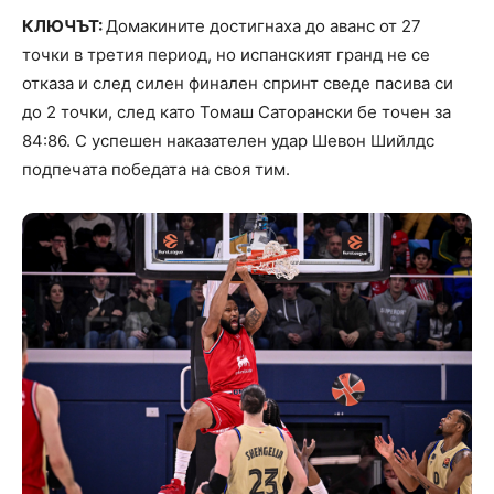
КЛЮЧЪТ:
Домакините достигнаха до аванс от 27
точки в третия период, но испанският гранд не се
отказа и след силен финален спринт сведе пасива си
до 2 точки, след като Томаш Саторански бе точен за
84:86. С успешен наказателен удар Шевон Шийлдс
подпечата победата на своя тим.