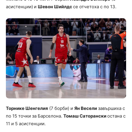
асистенции)
и
Шевон Шийлдс
се отчетоха с по 13.
Торнике Шенгелия
(7 борби) и
Ян Весели
завършиха с
по 15 точки за Барселона.
Томаш Саторански
остана с
11 и 5 асистенции.