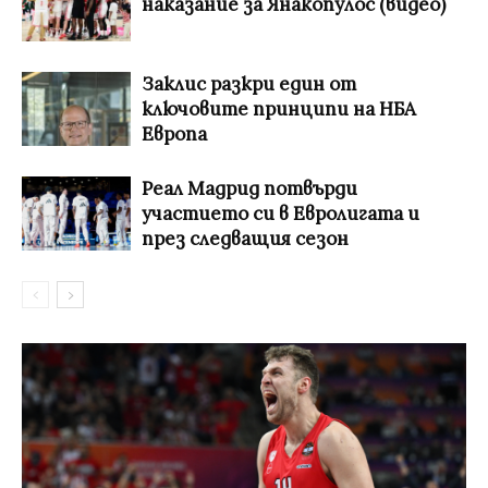
наказание за Янакопулос (видео)
Заклис разкри един от
ключовите принципи на НБА
Европа
Реал Мадрид потвърди
участието си в Евролигата и
през следващия сезон