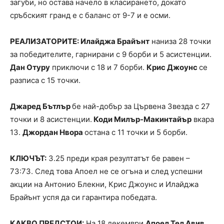
загуби, но остава начело в класирането, докато
сръбският гранд е с баланс от 9-7 и е осми.
РЕАЛИЗАТОРИТЕ: Илайджа Брайънт
наниза 28 точки
за победителите, гарнирани с 9 борби и 5 асистенции.
Дан Отуру
приключи с 18 и 7 борби.
Крис Джоунс
се
разписа с 15 точки.
Джаред Бътлър
бе най-добър за Цървена Звезда с 27
точки и 8 асистенции.
Коди Милър-Макинтайър
вкара
13.
Джордан Нвора
остана с 11 точки и 5 борби.
КЛЮЧЪТ:
3.25 преди края резултатът бе равен –
73:73. След това Апоел не се огъна и след успешни
акции на Антонио Блекни, Крис Джоунс и Илайджа
Брайънт успя да си гарантира победата.
КАКВО ПРЕДСТОИ:
На 18 декември
Апоел Тел Авив