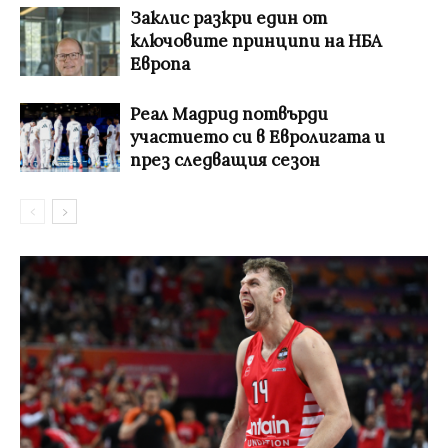
Заклис разкри един от
ключовите принципи на НБА
Европа
Реал Мадрид потвърди
участието си в Евролигата и
през следващия сезон