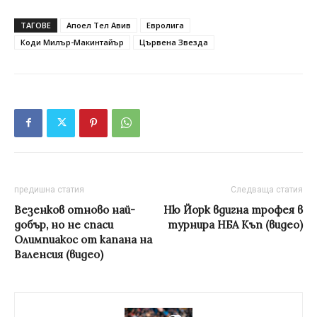
ТАГОВЕ
Апоел Тел Авив
Евролига
Коди Милър-Макинтайър
Цървена Звезда
предишна статия
Следваща статия
Везенков отново най-
Ню Йорк вдигна трофея в
добър, но не спаси
турнира НБА Къп (видео)
Олимпиакос от капана на
Валенсия (видео)