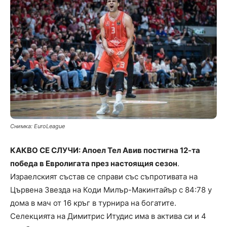
Снимка: EuroLeague
КАКВО СЕ СЛУЧИ: Апоел Тел Авив постигна 12-та
победа в Евролигата през настоящия сезон
.
Израелският състав се справи със съпротивата на
Цървена Звезда на Коди Милър-Макинтайър с 84:78 у
дома в мач от 16 кръг в турнира на богатите.
Селекцията на Димитрис Итудис има в актива си и 4