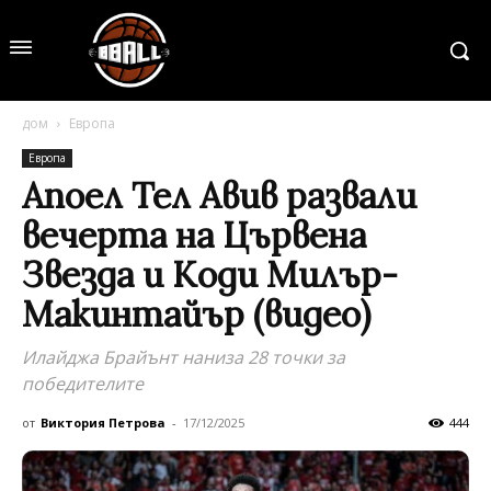
дом
Европа
Европа
Апоел Тел Авив развали
вечерта на Цървена
Звезда и Коди Милър-
Макинтайър (видео)
Илайджа Брайънт наниза 28 точки за
победителите
от
Виктория Петрова
-
17/12/2025
444