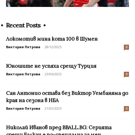
Recent Posts
Локомотив мина кота 100 в Шумен
Виктория Петрова
-
28/12/2025
0
Юношите не успяха срещу Турция
Виктория Петрова
-
23/06/2025
0
Сан Антонио остава без Виктор Уембаняма до
края на сезона в НБА
Виктория Петрова
-
21/02/2025
0
Николай Иванов пред BBALL.BG: Серията
срещу Балкан е по-специална за мен