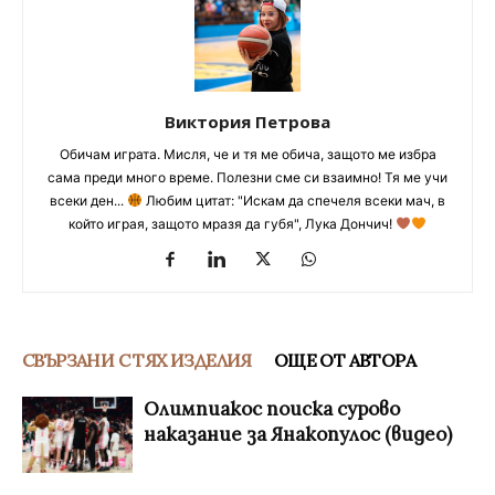
Виктория Петрова
Обичам играта. Мисля, че и тя ме обича, защото ме избра
сама преди много време. Полезни сме си взаимно! Тя ме учи
всеки ден...
Любим цитат: "Искам да спечеля всеки мач, в
който играя, защото мразя да губя", Лука Дончич!
СВЪРЗАНИ С ТЯХ ИЗДЕЛИЯ
ОЩЕ ОТ АВТОРА
Олимпиакос поиска сурово
наказание за Янакопулос (видео)