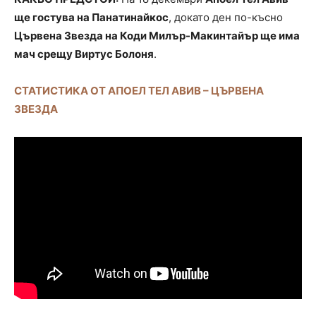
ще гостува на Панатинайкос
, докато ден по-късно
Цървена Звезда на Коди Милър-Макинтайър ще има
мач срещу Виртус Болоня
.
СТАТИСТИКА ОТ АПОЕЛ ТЕЛ АВИВ – ЦЪРВЕНА
ЗВЕЗДА