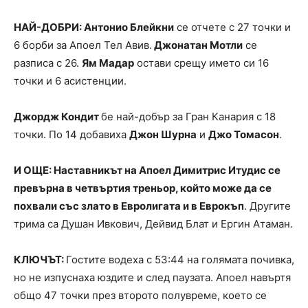
НАЙ-ДОБРИ: Антонио Блейкни
се отчете с 27 точки и
6 борби за Апоел Тел Авив.
Джонатан Мотли
се
разписа с 26.
Ям Мадар
остави срещу името си 16
точки и 6 асистенции.
Джордж Кондит
бе най-добър за Гран Канария с 18
точки. По 14 добавиха
Джон Шурна
и
Джо Томасон
.
И ОЩЕ: Наставникът на Апоел Димитрис Итудис се
превърна в четвъртия треньор, който може да се
похвали със злато в Евролигата и в Еврокъп
. Другите
трима са Душан Ивкович, Дейвид Блат и Ергин Атаман.
КЛЮЧЪТ:
Гостите водеха с 53:44 на голямата почивка,
но не изпуснаха юздите и след паузата. Апоел навъртя
общо 47 точки през второто полувреме, което се