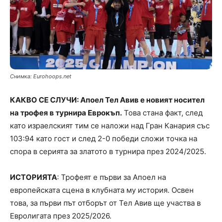
Снимка: Еurohoops.net
КАКВО СЕ СЛУЧИ: Апоел Тел Авив е новият носител
на трофея в турнира Еврокъп.
Това стана факт, след
като израелският тим се наложи над Гран Канария със
103:94 като гост и след 2-0 победи сложи точка на
спора в серията за златото в турнира през 2024/2025.
ИСТОРИЯТА
: Трофеят е първи за Апоел на
европейската сцена в клубната му история. Освен
това, за първи път отборът от Тел Авив ще участва в
Евролигата през 2025/2026.