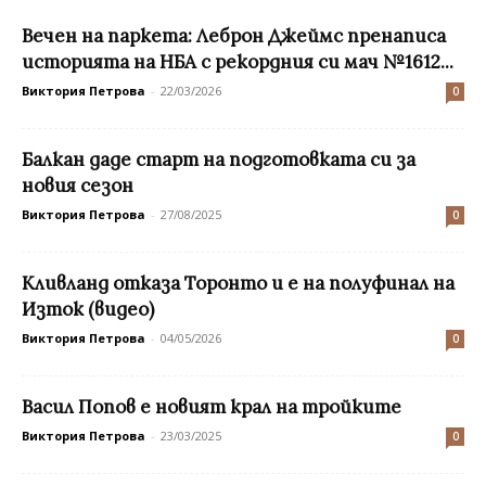
Вечен на паркета: Леброн Джеймс пренаписа
историята на НБА с рекордния си мач №1612...
Виктория Петрова
-
22/03/2026
0
Балкан даде старт на подготовката си за
новия сезон
Виктория Петрова
-
27/08/2025
0
Кливланд отказа Торонто и е на полуфинал на
Изток (видео)
Виктория Петрова
-
04/05/2026
0
Васил Попов е новият крал на тройките
Виктория Петрова
-
23/03/2025
0