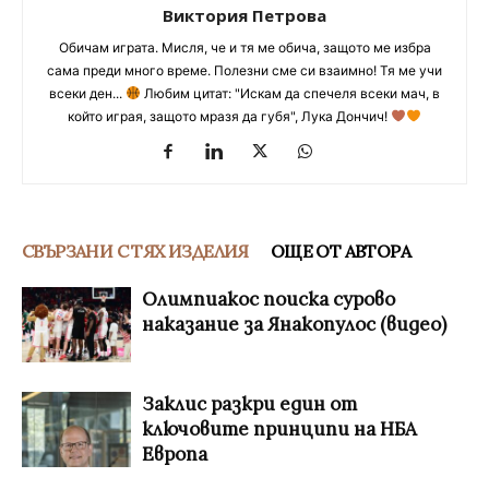
Виктория Петрова
Обичам играта. Мисля, че и тя ме обича, защото ме избра
сама преди много време. Полезни сме си взаимно! Тя ме учи
всеки ден...
Любим цитат: "Искам да спечеля всеки мач, в
който играя, защото мразя да губя", Лука Дончич!
СВЪРЗАНИ С ТЯХ ИЗДЕЛИЯ
ОЩЕ ОТ АВТОРА
Олимпиакос поиска сурово
наказание за Янакопулос (видео)
Заклис разкри един от
ключовите принципи на НБА
Европа