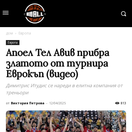
дом
Европа
Европа
Апоел Тел Авив прибра
златото от турнира
Еврокъп (видео)
Димитрис Итудис се нареди в елитна компания от
треньори
от
Виктория Петрова
-
12/04/2025
813