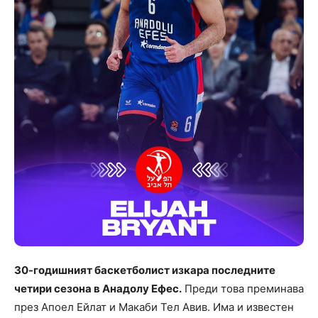
30-годишният баскетболист изкара последните
четири сезона в Анадолу Ефес.
Преди това преминава
през Апоел Ейлат и Макаби Тел Авив. Има и известен