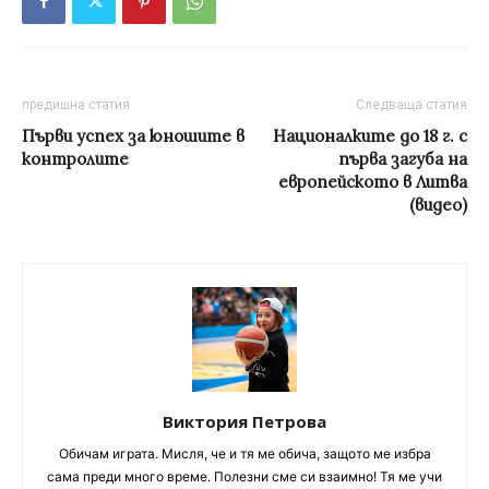
предишна статия
Следваща статия
Първи успех за юношите в
Националките до 18 г. с
контролите
първа загуба на
европейското в Литва
(видео)
Виктория Петрова
Обичам играта. Мисля, че и тя ме обича, защото ме избра
сама преди много време. Полезни сме си взаимно! Тя ме учи