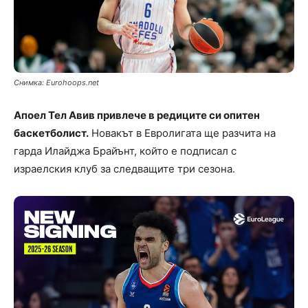
Снимка: Eurohoops.net
Апоел Тел Авив привлече в редиците си опитен
баскетболист.
Новакът в Евролигата ще разчита на
гарда Илайджа Брайънт, който е подписал с
израелския клуб за следващите три сезона.