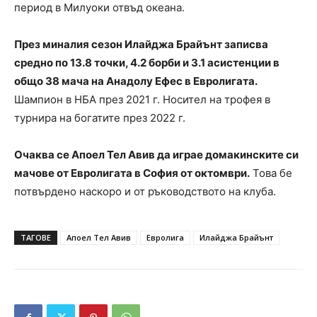
период в Милуоки отвъд океана.
През миналия сезон Илайджа Брайънт записва
средно по 13.8 точки, 4.2 борби и 3.1 асистенции в
общо 38 мача на Анадолу Ефес в Евролигата.
Шампион в НБА през 2021 г. Носител на трофея в
турнира на богатите през 2022 г.
Очаква се Апоел Тел Авив да играе домакинските си
мачове от Евролигата в София от октомври.
Това бе
потвърдено наскоро и от ръководството на клуба.
ТАГОВЕ
Апоел Тел Авив
Евролига
Илайджа Брайънт