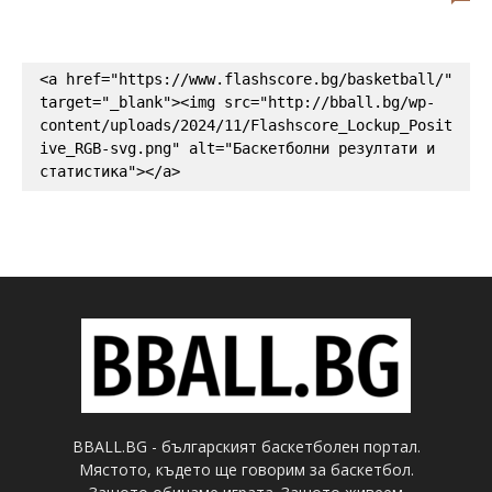
<a href="https://www.flashscore.bg/basketball/" 
target="_blank"><img src="http://bball.bg/wp-
content/uploads/2024/11/Flashscore_Lockup_Posit
ive_RGB-svg.png" alt="Баскетболни резултати и 
статистика"></a>
BBALL.BG - българският баскетболен портал.
Мястото, където ще говорим за баскетбол.