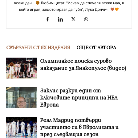
всеки ден...
Любим цитат: "Искам да спечеля всеки мач, в
който играя, защото мразя да губя", Лука Дончич!
СВЪРЗАНИ С ТЯХ ИЗДЕЛИЯ
ОЩЕ ОТ АВТОРА
Олимпиакос поиска сурово
наказание за Янакопулос (видео)
Заклис разкри един от
ключовите принципи на НБА
Европа
Реал Мадрид потвърди
участието си в Евролигата и
през следващия сезон