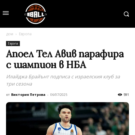
дом
Европа
Европа
Апоел Тел Авив парафира
с шампион в НБА
Илайджа Брайънт подписа с израелския клуб за
три сезона
от
Виктория Петрова
-
06/07/2025
591