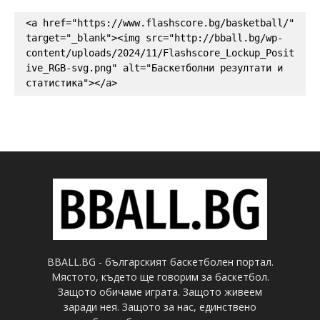
<a href="https://www.flashscore.bg/basketball/" 
target="_blank"><img src="http://bball.bg/wp-
content/uploads/2024/11/Flashscore_Lockup_Posit
ive_RGB-svg.png" alt="Баскетболни резултати и 
статистика"></a>
BBALL.BG - българският баскетболен портал.
Мястото, където ще говорим за баскетбол.
Защото обичаме играта. Защото живеем
заради нея. Защото за нас, единствено