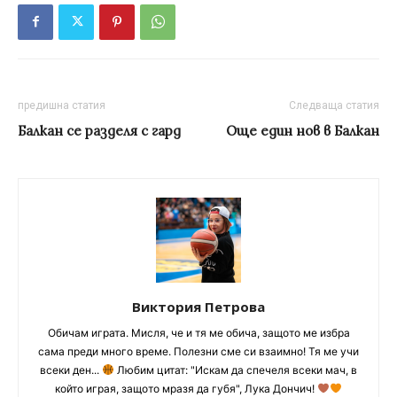
предишна статия
Следваща статия
Балкан се разделя с гард
Още един нов в Балкан
Виктория Петрова
Обичам играта. Мисля, че и тя ме обича, защото ме избра
сама преди много време. Полезни сме си взаимно! Тя ме учи
всеки ден...
Любим цитат: "Искам да спечеля всеки мач, в
който играя, защото мразя да губя", Лука Дончич!