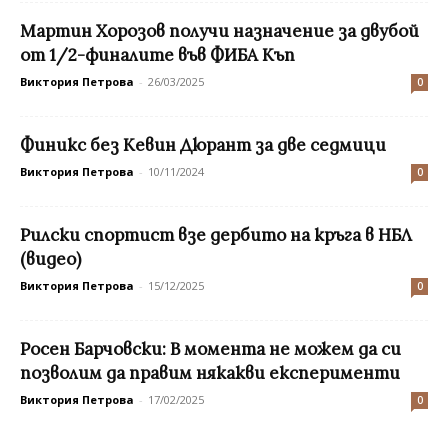
Мартин Хорозов получи назначение за двубой
от 1/2-финалите във ФИБА Къп
Виктория Петрова
-
26/03/2025
0
Финикс без Кевин Дюрант за две седмици
Виктория Петрова
-
10/11/2024
0
Рилски спортист взе дербито на кръга в НБЛ
(видео)
Виктория Петрова
-
15/12/2025
0
Росен Барчовски: В момента не можем да си
позволим да правим някакви експерименти
Виктория Петрова
-
17/02/2025
0