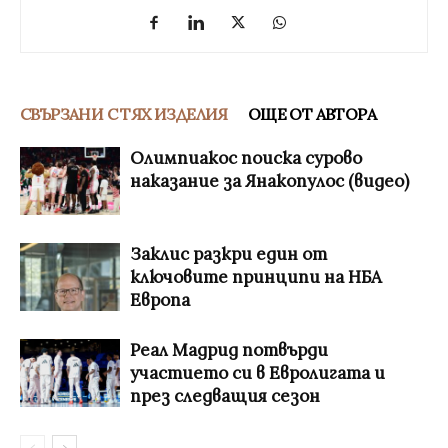
СВЪРЗАНИ С ТЯХ ИЗДЕЛИЯ
ОЩЕ ОТ АВТОРА
Олимпиакос поиска сурово
наказание за Янакопулос (видео)
Заклис разкри един от
ключовите принципи на НБА
Европа
Реал Мадрид потвърди
участието си в Евролигата и
през следващия сезон