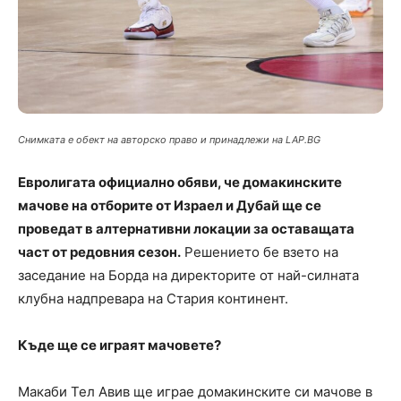
Снимката е обект на авторско право и принадлежи на LAP.BG
Евролигата официално обяви, че домакинските
мачове на отборите от Израел и Дубай ще се
проведат в алтернативни локации за оставащата
част от редовния сезон.
Решението бе взето на
заседание на Борда на директорите от най-силната
клубна надпревара на Стария континент.
Къде ще се играят мачовете?
Макаби Тел Авив ще играе домакинските си мачове в