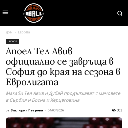
дом
Европа
Европа
Апоел Тел Авив
официално се завръща в
София до края на сезона в
Евролигата
Макаби Тел Авив и Дубай продължават с мачовете
в Сърбия и Босна и Херцеговина
от
Виктория Петрова
-
04/03/2026
333