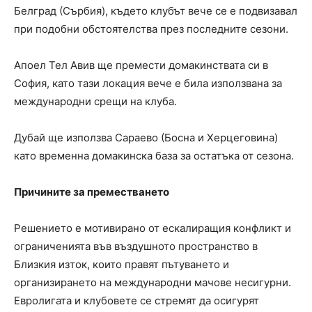
Белград (Сърбия), където клубът вече се е подвизавал
при подобни обстоятелства през последните сезони.
Апоел Тел Авив ще премести домакинствата си в
София, като тази локация вече е била използвана за
международни срещи на клуба.
Дубай ще използва Сараево (Босна и Херцеговина)
като временна домакинска база за остатъка от сезона.
Причините за преместването
Решението е мотивирано от ескалиращия конфликт и
ограниченията във въздушното пространство в
Близкия изток, които правят пътуването и
организирането на международни мачове несигурни.
Евролигата и клубовете се стремят да осигурят