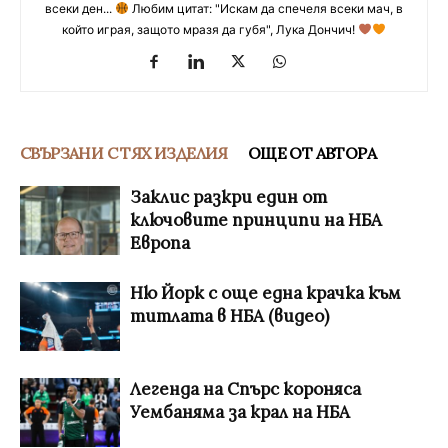
всеки ден...
Любим цитат: "Искам да спечеля всеки мач, в
който играя, защото мразя да губя", Лука Дончич!
СВЪРЗАНИ С ТЯХ ИЗДЕЛИЯ
ОЩЕ ОТ АВТОРА
Заклис разкри един от
ключовите принципи на НБА
Европа
Ню Йорк с още една крачка към
титлата в НБА (видео)
Легенда на Спърс короняса
Уембаняма за крал на НБА