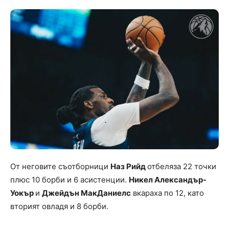
От неговите съотборници
Наз Рийд
отбеляза 22 точки
плюс 10 борби и 6 асистенции.
Никел Александър-
Уокър
и
Джейдън МакДаниелс
вкараха по 12, като
вторият овладя и 8 борби.