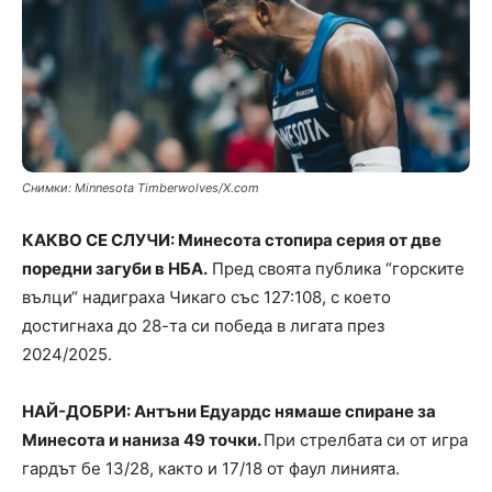
Снимки: Minnesota Timberwolves/X.com
КАКВО СЕ СЛУЧИ: Минесота стопира серия от две
поредни загуби в НБА.
Пред своята публика “горските
вълци“ надиграха Чикаго със 127:108, с което
достигнаха до 28-та си победа в лигата през
2024/2025.
НАЙ-ДОБРИ: Антъни Едуардс нямаше спиране за
Минесота и наниза 49 точки.
При стрелбата си от игра
гардът бе 13/28, както и 17/18 от фаул линията.