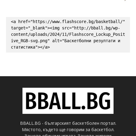
<a href="https://www.flashscore.bg/basketball/" 
target="_blank"><img src="http://bball.bg/wp-
content/uploads/2024/11/Flashscore_Lockup_Posit
ive_RGB-svg.png" alt="Баскетболни резултати и 
статистика"></a>
BBALL.BG - българският баскетболен портал.
Мястото, където ще говорим за баскетбол.
Защото обичаме играта. Защото живеем