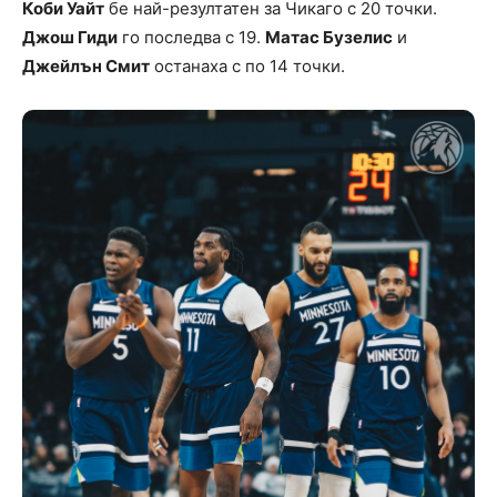
Коби Уайт
бе най-резултатен за Чикаго с 20 точки.
Джош Гиди
го последва с 19.
Матас Бузелис
и
Джейлън Смит
останаха с по 14 точки.