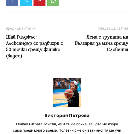
предишна статия
Следваща статия
Шай Гилджъс-
Ясна е групата на
Александър се развихри с
България за мача срещу
50 точки срещу Финикс
Словения
(видео)
Виктория Петрова
Обичам играта. Мисля, че и тя ме обича, защото ме избра
сама преди много време. Полезни сме си взаимно! Тя ме учи