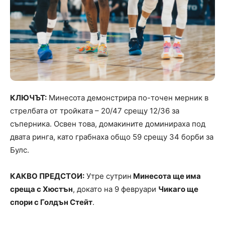
КЛЮЧЪТ:
Минесота демонстрира по-точен мерник в
стрелбата от тройката – 20/47 срещу 12/36 за
съперника. Освен това, домакините доминираха под
двата ринга, като грабнаха общо 59 срещу 34 борби за
Булс.
КАКВО ПРЕДСТОИ:
Утре сутрин
Минесота ще има
среща с Хюстън
, докато на 9 февруари
Чикаго ще
спори с Голдън Стейт
.