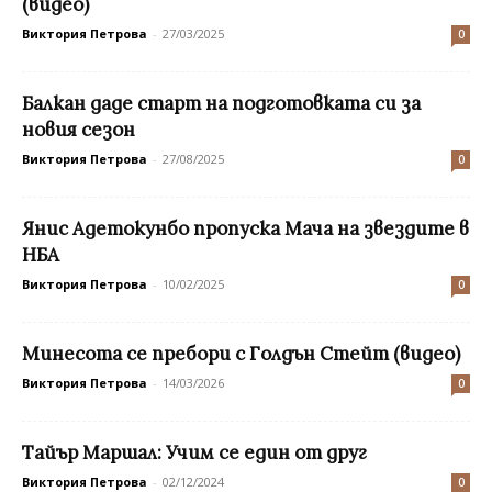
(видео)
Виктория Петрова
-
27/03/2025
0
Балкан даде старт на подготовката си за
новия сезон
Виктория Петрова
-
27/08/2025
0
Янис Адетокунбо пропуска Мача на звездите в
НБА
Виктория Петрова
-
10/02/2025
0
Минесота се пребори с Голдън Стейт (видео)
Виктория Петрова
-
14/03/2026
0
Тайър Маршал: Учим се един от друг
Виктория Петрова
-
02/12/2024
0