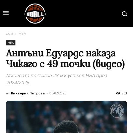
дом
НБА
НБА
Антъни Едуардс наказа
Чикаго с 49 точки (видео)
Минесота постигна 28-ми успех в НБА през
2024/2025
от
Виктория Петрова
-
06/02/2025
863