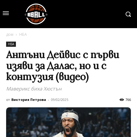
дом
НБА
НБА
Антъни Дейвис с първи
изяви за Далас, но и с
контузия (видео)
Маверикс биха Хюстън
от
Виктория Петрова
-
09/02/2025
766