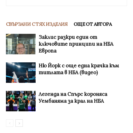
СВЪРЗАНИ С ТЯХ ИЗДЕЛИЯ
ОЩЕ ОТ АВТОРА
Заклис разкри един от
ключовите принципи на НБА
Европа
Ню Йорк с още една крачка към
титлата в НБА (видео)
Легенда на Спърс короняса
Уембаняма за крал на НБА