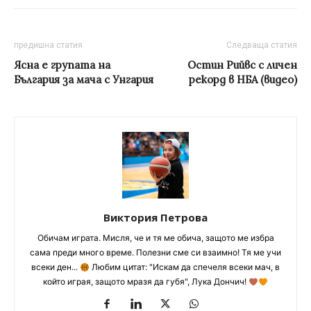
предишна статия
Следваща статия
Ясна е групата на
Остин Рийвс с личен
България за мача с Унгария
рекорд в НБА (видео)
Виктория Петрова
Обичам играта. Мисля, че и тя ме обича, защото ме избра
сама преди много време. Полезни сме си взаимно! Тя ме учи
всеки ден...
Любим цитат: "Искам да спечеля всеки мач, в
който играя, защото мразя да губя", Лука Дончич!