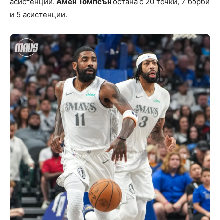
асистенции.
Амен Томпсън
остана с 20 точки, 7 борби
и 5 асистенции.