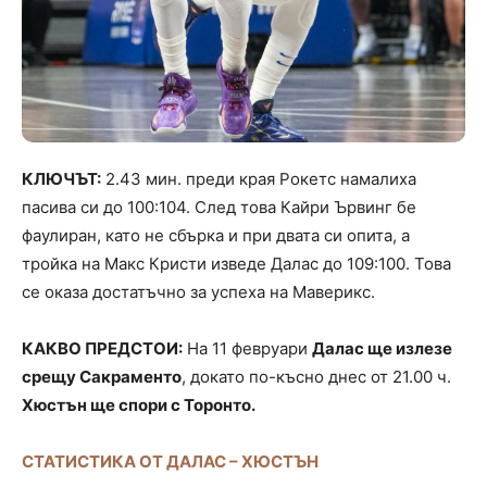
КЛЮЧЪТ:
2.43 мин. преди края Рокетс намалиха
пасива си до 100:104. След това Кайри Ървинг бе
фаулиран, като не сбърка и при двата си опита, а
тройка на Макс Кристи изведе Далас до 109:100. Това
се оказа достатъчно за успеха на Маверикс.
КАКВО ПРЕДСТОИ:
На 11 февруари
Далас ще излезе
срещу Сакраменто
, докато по-късно днес от 21.00 ч.
Хюстън ще спори с Торонто.
СТАТИСТИКА ОТ ДАЛАС – ХЮСТЪН