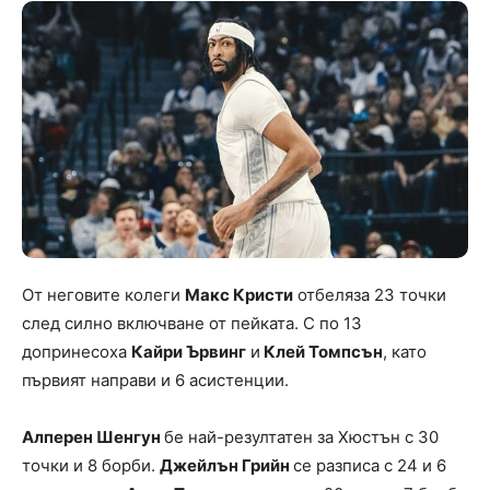
От неговите колеги
Макс Кристи
отбеляза 23 точки
след силно включване от пейката. С по 13
допринесоха
Кайри Ървинг
и
Клей Томпсън
, като
първият направи и 6 асистенции.
Алперен Шенгун
бе най-резултатен за Хюстън с 30
точки и 8 борби.
Джейлън Грийн
се разписа с 24 и 6