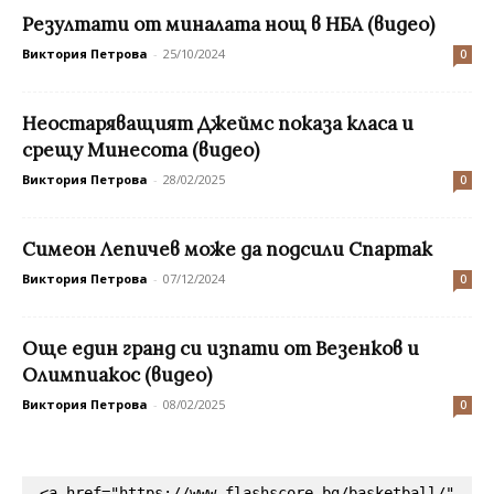
Резултати от миналата нощ в НБА (видео)
Виктория Петрова
-
25/10/2024
0
Неостаряващият Джеймс показа класа и
срещу Минесота (видео)
Виктория Петрова
-
28/02/2025
0
Симеон Лепичев може да подсили Спартак
Виктория Петрова
-
07/12/2024
0
Още един гранд си изпати от Везенков и
Олимпиакос (видео)
Виктория Петрова
-
08/02/2025
0
<a href="https://www.flashscore.bg/basketball/" 