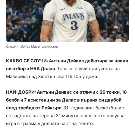
Снимки: Dallas Mavericks/X.com
КАКВО СЕ СЛУЧИ: Антъни Дейвис дебютира за новия
си отбор в НБА Далас.
Това се случи при успеха на
Маверикс над Хюстън със 116:105 у дома.
НАЙ-ДОБРИ: Антъни Дейвис
се отличи с 26 точки, 16
борби и 7 асистенции за Далас в първия си двубой
след трейда от Лейкърс.
31-годишният баскетболист
се задържа на терена 31 минути, след което напусна
игра с травма в долната част на тялото.