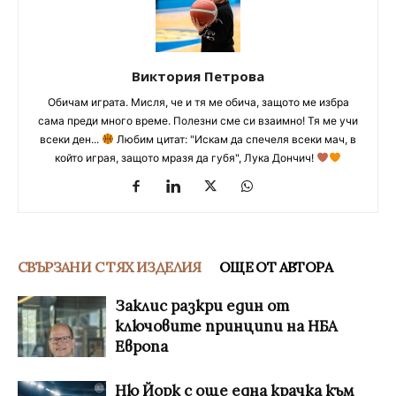
Виктория Петрова
Обичам играта. Мисля, че и тя ме обича, защото ме избра
сама преди много време. Полезни сме си взаимно! Тя ме учи
всеки ден...
Любим цитат: "Искам да спечеля всеки мач, в
който играя, защото мразя да губя", Лука Дончич!
СВЪРЗАНИ С ТЯХ ИЗДЕЛИЯ
ОЩЕ ОТ АВТОРА
Заклис разкри един от
ключовите принципи на НБА
Европа
Ню Йорк с още една крачка към