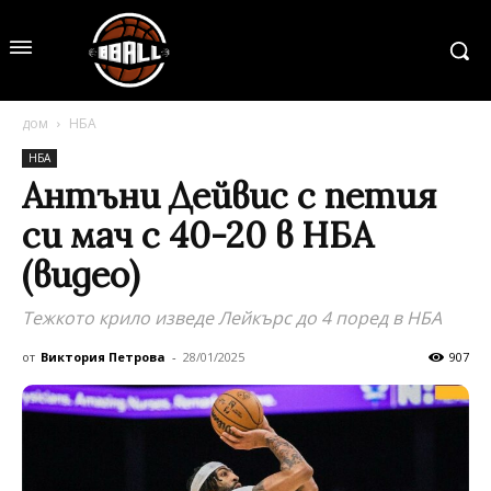
дом
НБА
НБА
Антъни Дейвис с петия
си мач с 40-20 в НБА
(видео)
Тежкото крило изведе Лейкърс до 4 поред в НБА
от
Виктория Петрова
-
28/01/2025
907