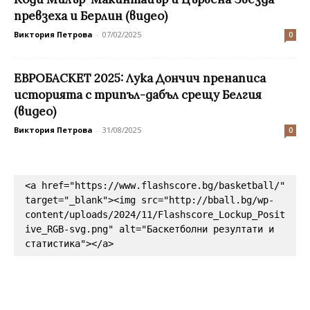
превзеха и Берлин (видео)
Виктория Петрова
-
07/02/2025
0
ЕВРОБАСКЕТ 2025: Лука Дончич пренаписа
историята с трипъл-дабъл срещу Белгия
(видео)
Виктория Петрова
-
31/08/2025
0
<a href="https://www.flashscore.bg/basketball/" 
target="_blank"><img src="http://bball.bg/wp-
content/uploads/2024/11/Flashscore_Lockup_Posit
ive_RGB-svg.png" alt="Баскетболни резултати и 
статистика"></a>