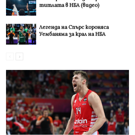
титлата в НБА (видео)
Легенда на Спърс короняса
Уембаняма за крал на НБА