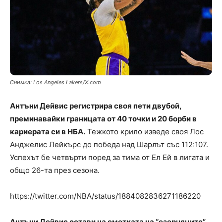
Снимка: Los Angeles Lakers/X.com
Антъни Дейвис регистрира своя пети двубой,
преминавайки границата от 40 точки и 20 борби в
кариерата си в НБА.
Тежкото крило изведе своя Лос
Анджелис Лейкърс до победа над Шарлът със 112:107.
Успехът бе четвърти поред за тима от Ел Ей в лигата и
общо 26-та през сезона.
https://twitter.com/NBA/status/1884082836271186220
Антъни Дейвис остави на сметката на “езерняците”