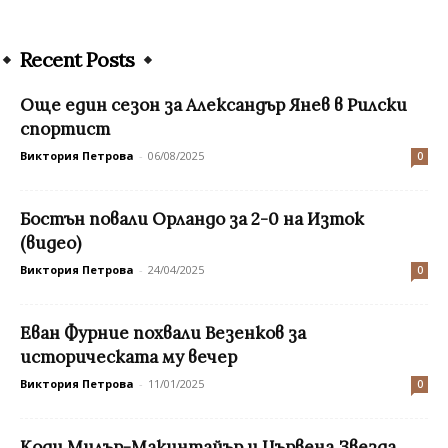
Recent Posts
Още един сезон за Александър Янев в Рилски
спортист
Виктория Петрова
-
06/08/2025
0
Бостън повали Орландо за 2-0 на Изток
(видео)
Виктория Петрова
-
24/04/2025
0
Еван Фурние похвали Везенков за
историческата му вечер
Виктория Петрова
-
11/01/2025
0
Коди Милър-Макинтайър и Цървена Звезда