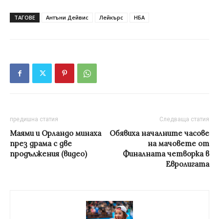
ТАГОВЕ
Антъни Дейвис
Лейкърс
НБА
предишна статия
Следваща статия
Маями и Орландо минаха
Обявиха началните часове
през драма с две
на мачовете от
продължения (видео)
Финалната четворка в
Евролигата