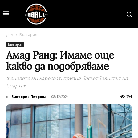
дом
България
България
Амад Ранд: Имаме още
какво да подобряваме
Феновете ми харесват, призна баскетболистът на
Спартак
от
Виктория Петрова
-
08/12/2024
794