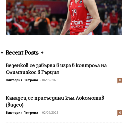
Recent Posts
Везенков се завърна в игра в контрола на
Олимпиакос в Гърция
Виктория Петрова
-
06/09/2025
0
Канадец се присъедини към Локомотив
(видео)
Виктория Петрова
-
02/09/2025
0