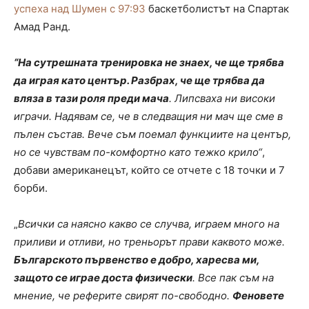
успеха над Шумен с 97:93
баскетболистът на Спартак
Амад Ранд.
“На сутрешната тренировка не знаех, че ще трябва
да играя като център. Разбрах, че ще трябва да
вляза в тази роля преди мача
. Липсваха ни високи
играчи. Надявам се, че в следващия ни мач ще сме в
пълен състав. Вече съм поемал функциите на център,
но се чувствам по-комфортно като тежко крило“
,
добави американецът, който се отчете с 18 точки и 7
борби.
„
Всички са наясно какво се случва, играем много на
приливи и отливи, но треньорът прави каквото може.
Българското първенство е добро, харесва ми,
защото се играе доста физически
. Все пак съм на
мнение, че реферите свирят по-свободно.
Феновете