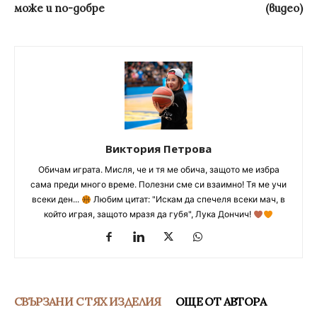
може и по-добре
(видео)
Виктория Петрова
Обичам играта. Мисля, че и тя ме обича, защото ме избра
сама преди много време. Полезни сме си взаимно! Тя ме учи
всеки ден...
Любим цитат: "Искам да спечеля всеки мач, в
който играя, защото мразя да губя", Лука Дончич!
СВЪРЗАНИ С ТЯХ ИЗДЕЛИЯ
ОЩЕ ОТ АВТОРА