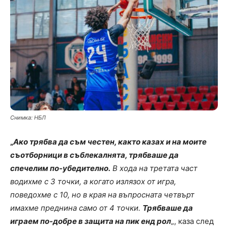
Снимка: НБЛ
„
Ако трябва да съм честен, както казах и на моите
съотборници в съблекалнята, трябваше да
спечелим по-убедително.
В хода на третата част
водихме с 3 точки, а когато излязох от игра,
поведохме с 10, но в края на въпросната четвърт
имахме преднина само от 4 точки.
Трябваше да
играем по-добре в защита на пик енд рол
„, каза след