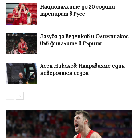
Националките до 20 години
тренират в Русе
Загуба за Везенков и Олимпиакос
във финалите в Гърция
Асен Николов: Направихме един
невероятен сезон