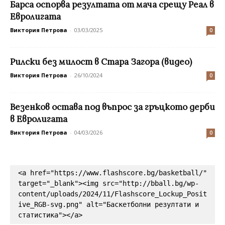
Барса оспорва резултата от мача срещу Реал в
Евролигата
Виктория Петрова
-
03/03/2025
0
Рилски без милост в Стара Загора (видео)
Виктория Петрова
-
26/10/2024
0
Везенков остава под въпрос за гръцкото дерби
в Евролигата
Виктория Петрова
-
04/03/2026
0
<a href="https://www.flashscore.bg/basketball/" 
target="_blank"><img src="http://bball.bg/wp-
content/uploads/2024/11/Flashscore_Lockup_Posit
ive_RGB-svg.png" alt="Баскетболни резултати и 
статистика"></a>