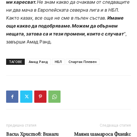
ми харесват.
Не знам какво да очаквам от следващите
ни два мача в Европейската северна лига и в НБЛ.
Както казах, все още не сме в пълен състав.
Имаме
още какво да подобряваме. Можем да обърнем
нещата, затова са и тези промени, които с случват
“,
завърши Амад Ранд.
ТАГОВЕ
Амад Ранд
НБЛ
Спартак Плевен
предишна статия
Следваща статия
Васил Христов: Винаги
Маями шамароса Финикс