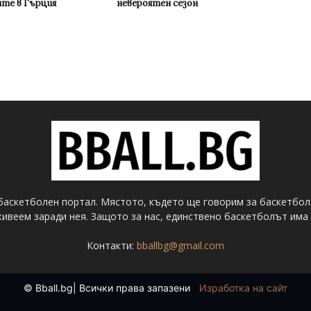
ите в Гърция
невероятен сезон
баскетболен портал. Мястото, където ще говорим за баскетбол
ивеем заради нея. Защото за нас, единствено баскетболът има 
Контакти:
bballbg@gmail.com
© Bball.bg| Всички права запазени
|
Изработка на сайт