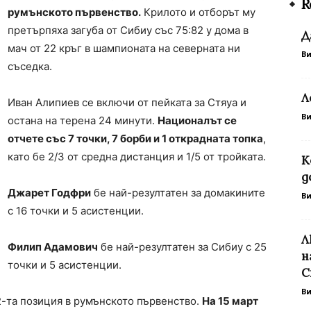
R
румънското първенство.
Крилото и отборът му
претърпяха загуба от Сибиу със 75:82 у дома в
Д
мач от 22 кръг в шампионата на северната ни
В
съседка.
Л
Иван Алипиев се включи от пейката за Стяуа и
В
остана на терена 24 минути.
Националът се
отчете със 7 точки, 7 борби и 1 открадната топка
,
като бе 2/3 от средна дистанция и 1/5 от тройката.
К
д
Джарет Годфри
бе най-резултатен за домакините
В
с 16 точки и 5 асистенции.
Л
Филип Адамович
бе най-резултатен за Сибиу с 25
н
точки и 5 асистенции.
С
В
12-та позиция в румънското първенство.
На 15 март