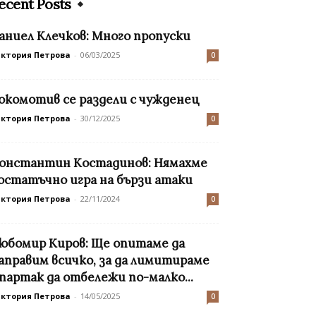
ecent Posts
аниел Клечков: Много пропуски
иктория Петрова
-
06/03/2025
0
окомотив се раздели с чужденец
иктория Петрова
-
30/12/2025
0
онстантин Костадинов: Нямахме
остатъчно игра на бързи атаки
иктория Петрова
-
22/11/2024
0
юбомир Киров: Ще опитаме да
аправим всичко, за да лимитираме
партак да отбележи по-малко...
иктория Петрова
-
14/05/2025
0