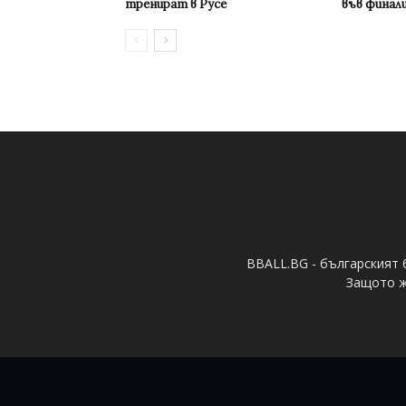
тренират в Русе
във финал
BBALL.BG - българският 
Защото ж