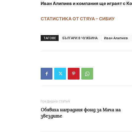
Иван Алипиев и компания ще играят с К
СТАТИСТИКА ОТ СТЯУА – СИБИУ
ТАГОВЕ
БЪЛГАРИ В ЧУЖБИНА
Иван Алипиев
предишна статия
Обявиха наградния фонд за Мача на
звездите