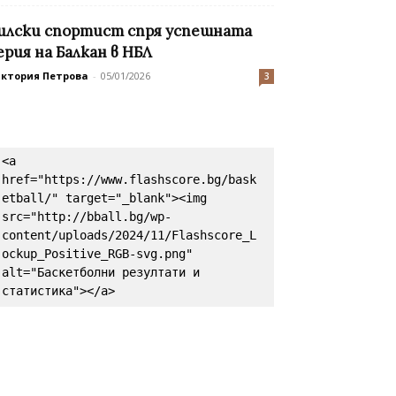
илски спортист спря успешната
ерия на Балкан в НБЛ
иктория Петрова
-
05/01/2026
3
<a 
href="https://www.flashscore.bg/bask
etball/" target="_blank"><img 
src="http://bball.bg/wp-
content/uploads/2024/11/Flashscore_L
ockup_Positive_RGB-svg.png" 
alt="Баскетболни резултати и 
статистика"></a>