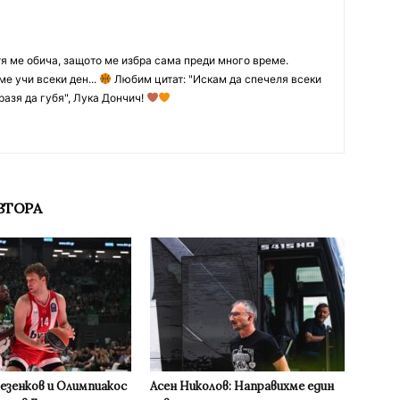
тя ме обича, защото ме избра сама преди много време.
ме учи всеки ден...
Любим цитат: "Искам да спечеля всеки
разя да губя", Лука Дончич!
ВТОРА
Везенков и Олимпиакос
Асен Николов: Направихме един