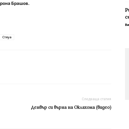
орона Брашов.
Р
с
В
Стяуа
Следваща статия
Денвър си върна на Оклахома (видео)