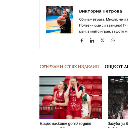
Виктория Петрова
Обичам играта. Мисля, че и 
Полезни сме си взаимно! Тя 
мач, в който играя, защото м
СВЪРЗАНИ С ТЯХ ИЗДЕЛИЯ
ОЩЕ ОТ А
Националките до 20 години
Загуба за 