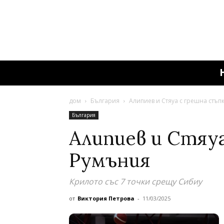
дом
България
Алипиев и Стяуа с грешна стъп
България
Алипиев и Стяуа
Румъния
Крилото със 7 точки срещу Сибиу
от
Виктория Петрова
-
11/03/2025