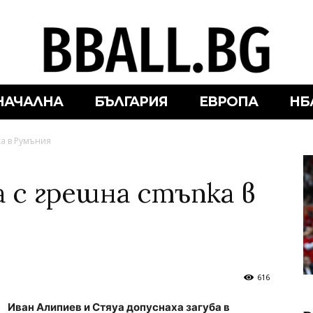
НАЧАЛНА
БЪЛГАРИЯ
ЕВРОПА
НБ
ка в Румъния
 с грешна стъпка в
616
Иван Алипиев и Стяуа допуснаха загуба в