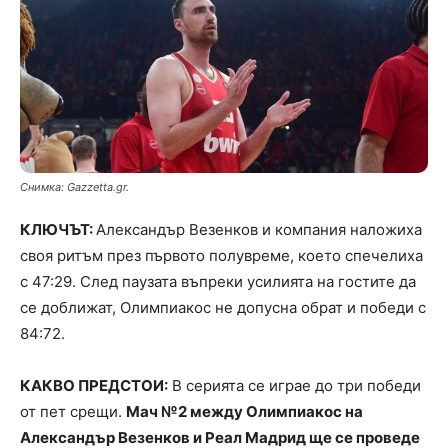
Снимка: Gazzetta.gr.
КЛЮЧЪТ:
Александър Везенков и компания наложиха
своя ритъм през първото полувреме, което спечелиха
с 47:29. След паузата въпреки усилията на гостите да
се доближат, Олимпиакос не допусна обрат и победи с
84:72.
КАКВО ПРЕДСТОИ:
В серията се играе до три победи
от пет срещи.
Мач №2 между Олимпиакос на
Александър Везенков и Реал Мадрид ще се проведе