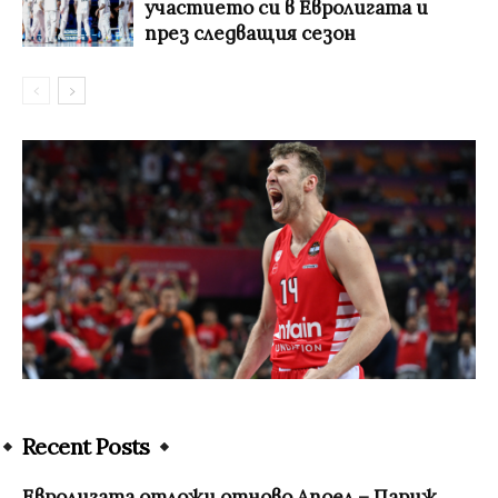
участието си в Евролигата и
през следващия сезон
Recent Posts
Евролигата отложи отново Апоел – Париж