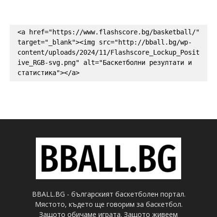
<a href="https://www.flashscore.bg/basketball/" 
target="_blank"><img src="http://bball.bg/wp-
content/uploads/2024/11/Flashscore_Lockup_Posit
ive_RGB-svg.png" alt="Баскетболни резултати и 
статистика"></a>
BBALL.BG - българският баскетболен портал.
Мястото, където ще говорим за баскетбол.
Защото обичаме играта. Защото живеем