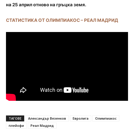
на 25 април отново на гръцка земя.
СТАТИСТИКА ОТ ОЛИМПИАКОС – РЕАЛ МАДРИД
ТАГОВЕ
Александър Везенков
Евролига
Олимпиакос
плейофи
Реал Мадрид