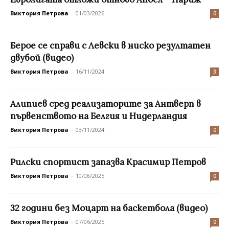
Виктория Петрова
-
01/03/2026
0
Берое се справи с Левски в ниско резултатен
двубой (видео)
Виктория Петрова
-
16/11/2024
3
Алипиев сред реализаторите за Антверп в
първенството на Белгия и Нидерландия
Виктория Петрова
-
03/11/2024
0
Рилски спортист запазва Красимир Петров
Виктория Петрова
-
10/08/2025
0
32 години без Моцарт на баскетбола (видео)
Виктория Петрова
-
07/06/2025
0