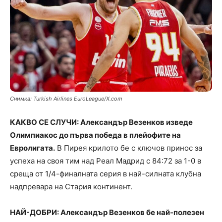
Снимка: Turkish Airlines EuroLeague/X.com
КАКВО СЕ СЛУЧИ: Александър Везенков изведе
Олимпиакос до първа победа в плейофите на
Евролигата.
В Пирея крилото бе с ключов принос за
успеха на своя тим над Реал Мадрид с 84:72 за 1-0 в
среща от 1/4-финалната серия в най-силната клубна
надпревара на Стария континент.
НАЙ-ДОБРИ: Александър Везенков бе най-полезен