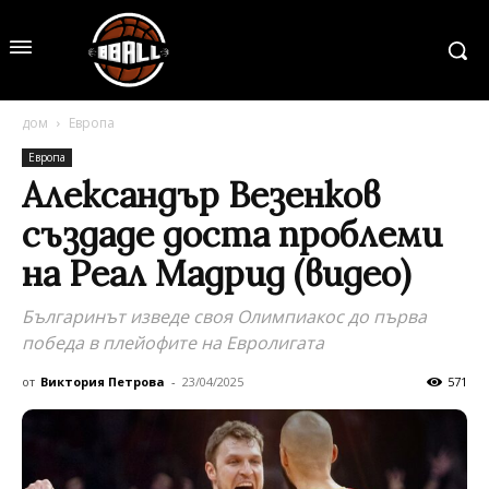
дом
Европа
Европа
Александър Везенков
създаде доста проблеми
на Реал Мадрид (видео)
Българинът изведе своя Олимпиакос до първа
победа в плейофите на Евролигата
от
Виктория Петрова
-
23/04/2025
571