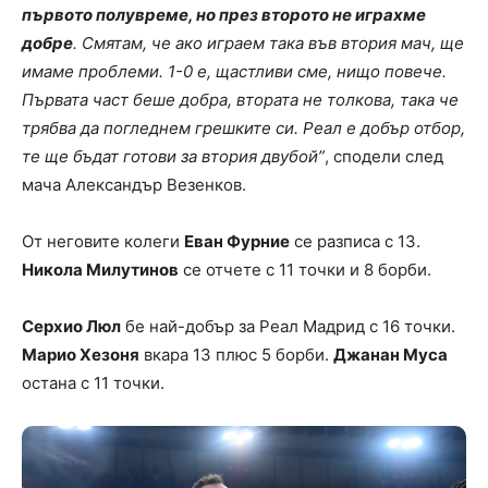
първото полувреме, но през второто не играхме
добре
. Смятам, че ако играем така във втория мач, ще
имаме проблеми. 1-0 е, щастливи сме, нищо повече.
Първата част беше добра, втората не толкова, така че
трябва да погледнем грешките си. Реал е добър отбор,
те ще бъдат готови за втория двубой”
, сподели след
мача Александър Везенков.
От неговите колеги
Еван Фурние
се разписа с 13.
Никола Милутинов
се отчете с 11 точки и 8 борби.
Серхио Люл
бе най-добър за Реал Мадрид с 16 точки.
Марио Хезоня
вкара 13 плюс 5 борби.
Джанан Муса
остана с 11 точки.