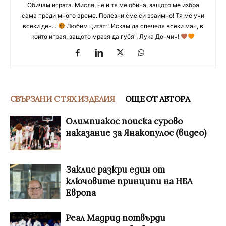
Обичам играта. Мисля, че и тя ме обича, защото ме избра
сама преди много време. Полезни сме си взаимно! Тя ме учи
всеки ден...
Любим цитат: "Искам да спечеля всеки мач, в
който играя, защото мразя да губя", Лука Дончич!
СВЪРЗАНИ С ТЯХ ИЗДЕЛИЯ
ОЩЕ ОТ АВТОРА
Олимпиакос поиска сурово
наказание за Янакопулос (видео)
Заклис разкри един от
ключовите принципи на НБА
Европа
Реал Мадрид потвърди