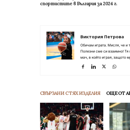
спортистите в България за 2024 г.
Виктория Петрова
Обичам играта. Мисля, че и 
Полезни сме си взаимно! Тя 
мач, в който играя, защото м
СВЪРЗАНИ С ТЯХ ИЗДЕЛИЯ
ОЩЕ ОТ А