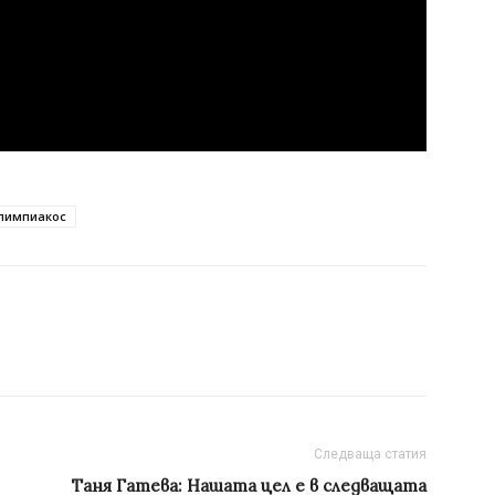
лимпиакос
Следваща статия
Таня Гатева: Нашата цел е в следващата