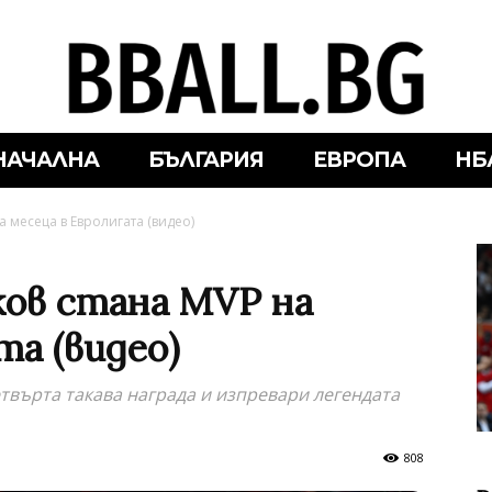
НАЧАЛНА
БЪЛГАРИЯ
ЕВРОПА
НБ
 месеца в Евролигата (видео)
ков стана MVP на
та (видео)
твърта такава награда и изпревари легендата
808