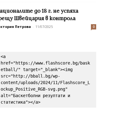
ационалите до 18 г. не успяха
рещу Швейцария в контрола
иктория Петрова
-
11/07/2025
0
<a 
href="https://www.flashscore.bg/bask
etball/" target="_blank"><img 
src="http://bball.bg/wp-
content/uploads/2024/11/Flashscore_L
ockup_Positive_RGB-svg.png" 
alt="Баскетболни резултати и 
статистика"></a>