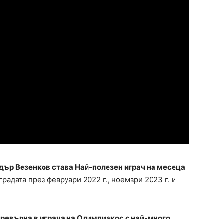
ндър Везенков става Най-полезен играч на месеца
радата през февруари 2022 г., ноември 2023 г. и
превърна в играча на Олимпиакос с най-много