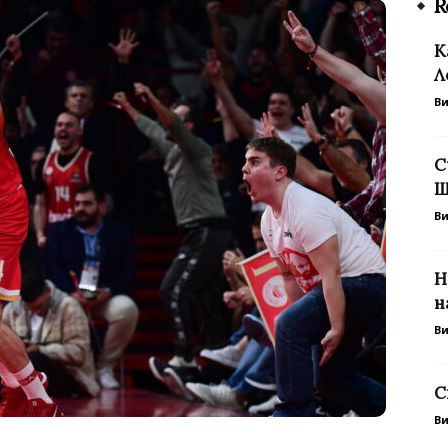
R
К
Л
В
С
Ш
В
Н
н
В
С
В