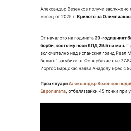
Александър Везенков получи заслужено п
месец от 2025 г.
Крилото на Олимпиакос 
От началото на годината
29-годишният ба
борби, което му носи КПД 29.5 на мач.
Пр
включително над испанския гранд Реал Ма
белите” загубиха от Фенербахче със 77:8
Йоргос Барцокас надви Анадолу Ефес с 92
През януари
Александър Везенков подобр
Евролигата
,
отбелязвайки 45 точки при у