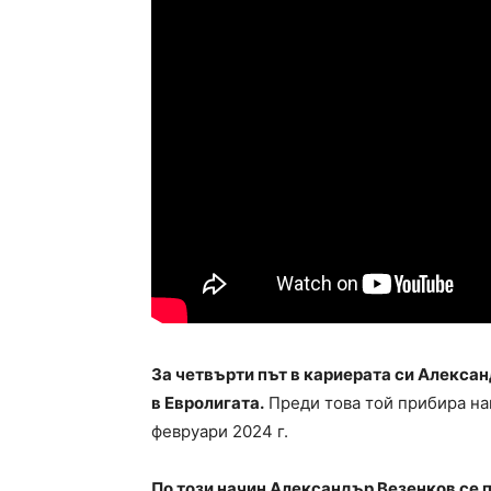
За четвърти път в кариерата си Алекса
в Евролигата.
Преди това той прибира наг
февруари 2024 г.
По този начин Александър Везенков се 