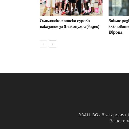
Олимпиакос поиска сурово
Заклис раз
наказание за Янакопулос (видео)
ключовите
Европа
BBALL.BG - българският 
Защото ж