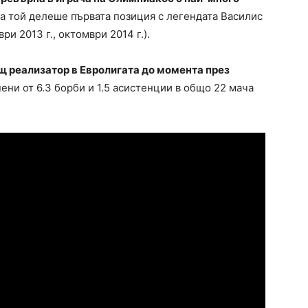
а той делеше първата позиция с легендата Василис
ври 2013 г., октомври 2014 г.).
 реализатор в Евролигата до момента през
ени от 6.3 борби и 1.5 асистенции в общо 22 мача