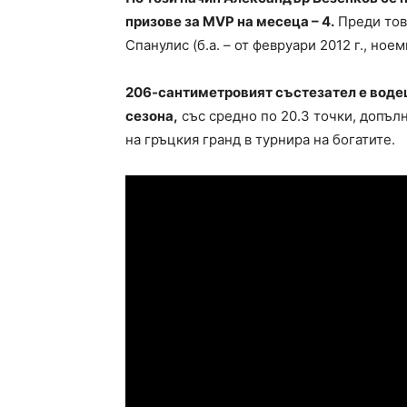
призове за MVP на месеца – 4.
Преди тов
Спанулис (б.а. – от февруари 2012 г., ноем
206-сантиметровият състезател е водещ
сезона,
със средно по 20.3 точки, допълн
на гръцкия гранд в турнира на богатите.