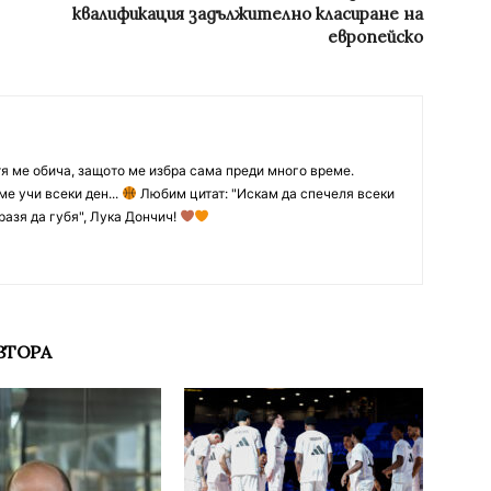
квалификация задължително класиране на
европейско
тя ме обича, защото ме избра сама преди много време.
ме учи всеки ден...
Любим цитат: "Искам да спечеля всеки
разя да губя", Лука Дончич!
ВТОРА