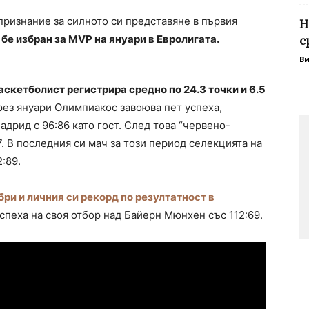
ризнание за силното си представяне в първия
Н
бе избран за MVP на януари в Евролигата.
с
В
скетболист регистрира средно по 24.3 точки и 6.5
ез януари Олимпиакос завоюва пет успеха,
дрид с 96:86 като гост. След това “червено-
7. В последния си мач за този период селекцията на
:89.
и и личния си рекорд по резултатност в
спеха на своя отбор над Байерн Мюнхен със 112:69.