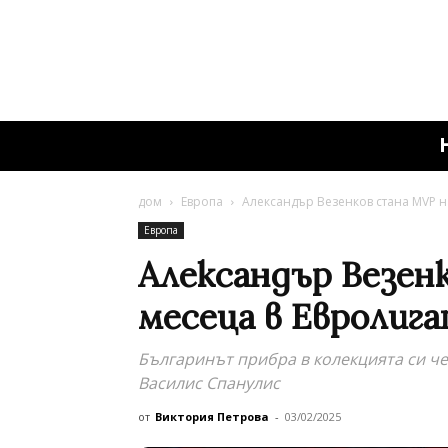
дом
Европа
Александър Везенков стана MVP на
Европа
Александър Везен
месеца в Евролига
Българинът прибра в колекцията си че
Василис Спанулис
от
Виктория Петрова
-
03/02/2025