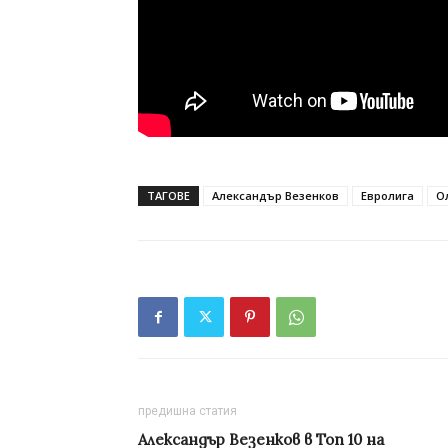
ТАГОВЕ
Александър Везенков
Евролига
О
предишна статия
Александър Везенков в Топ 10 на