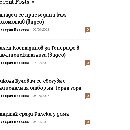
ecent Posts
анадец се присъедини към
окомотив (видео)
иктория Петрова
-
02/09/2025
0
илен Костадинов за Тенерифе в
ампионската лига (видео)
иктория Петрова
-
18/12/2024
0
икола Вучевич се сбогува с
ационалния отбор на Черна гора
иктория Петрова
-
03/09/2025
0
партак срази Рилски у дома
иктория Петрова
-
04/03/2026
0