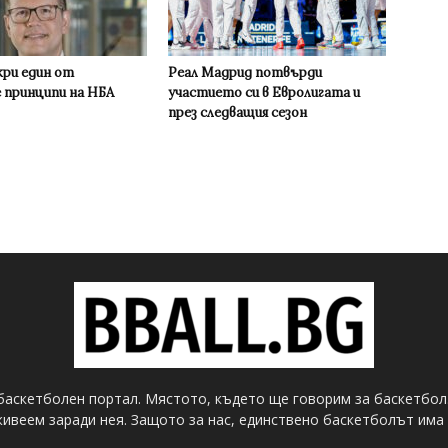
кри един от
Реал Мадрид потвърди
 принципи на НБА
участието си в Евролигата и
през следващия сезон
баскетболен портал. Мястото, където ще говорим за баскетбол
ивеем заради нея. Защото за нас, единствено баскетболът има 