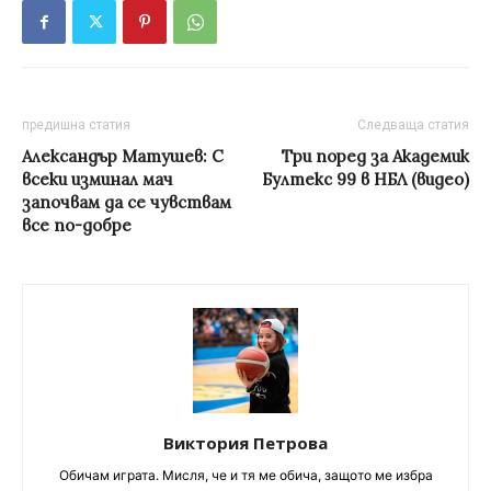
предишна статия
Следваща статия
Александър Матушев: С
Три поред за Академик
всеки изминал мач
Бултекс 99 в НБЛ (видео)
започвам да се чувствам
все по-добре
Виктория Петрова
Обичам играта. Мисля, че и тя ме обича, защото ме избра