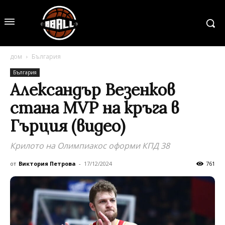
дом
България
България
Александър Везенков
стана MVP на кръга в
Гърция (видео)
Крилото на Олимпиакос оформи КПД 38
от
Виктория Петрова
-
17/12/2024
761