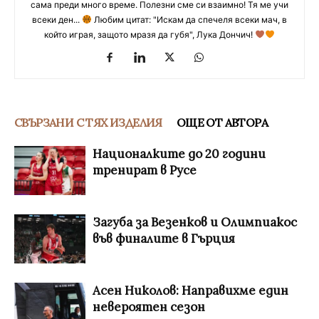
сама преди много време. Полезни сме си взаимно! Тя ме учи
всеки ден...
Любим цитат: "Искам да спечеля всеки мач, в
който играя, защото мразя да губя", Лука Дончич!
СВЪРЗАНИ С ТЯХ ИЗДЕЛИЯ
ОЩЕ ОТ АВТОРА
Националките до 20 години
тренират в Русе
Загуба за Везенков и Олимпиакос
във финалите в Гърция
Асен Николов: Направихме един
невероятен сезон