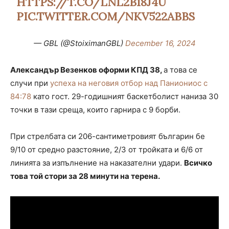
HTTPS://T.CO/LNL2B18J4U
PIC.TWITTER.COM/NKV522ABBS
— GBL (@StoiximanGBL)
December 16, 2024
Александър Везенков оформи КПД 38,
а това се
случи при
успеха на неговия отбор над Паниониос с
84:78
като гост. 29-годишният баскетболист наниза 30
точки в тази среща, които гарнира с 9 борби.
При стрелбата си 206-сантиметровият българин бе
9/10 от средно разстояние, 2/3 от тройката и 6/6 от
линията за изпълнение на наказателни удари.
Всичко
това той стори за 28 минути на терена.