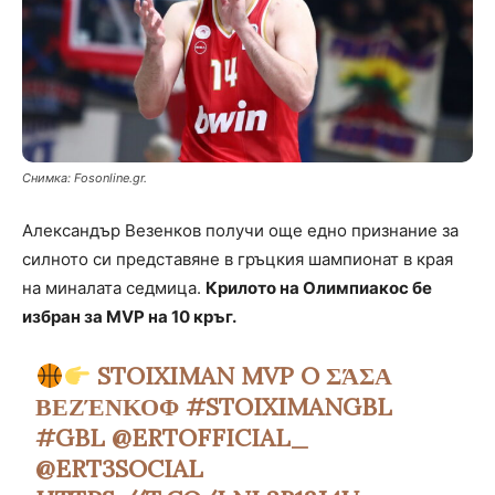
Снимка: Fosonline.gr.
Aлександър Везенков получи още едно признание за
силното си представяне в гръцкия шампионат в края
на миналата седмица.
Крилото на Олимпиакос бе
избран за MVP на 10 кръг.
STOIXIMAN MVP O ΣΆΣΑ
ΒΕΖΈΝΚΟΦ
#STOIXIMANGBL
#GBL
@ERTOFFICIAL_
@ERT3SOCIAL