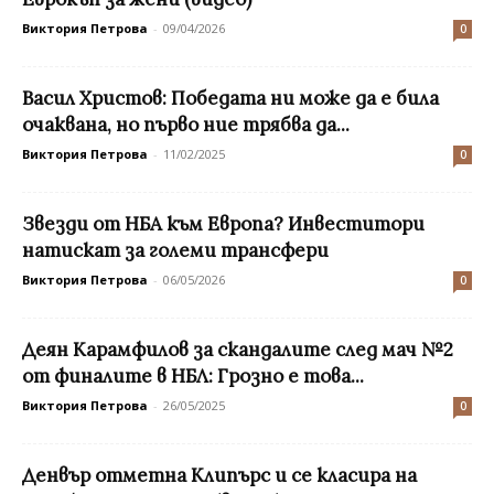
Виктория Петрова
-
09/04/2026
0
Васил Христов: Победата ни може да е била
очаквана, но първо ние трябва да...
Виктория Петрова
-
11/02/2025
0
Звезди от НБА към Европа? Инвеститори
натискат за големи трансфери
Виктория Петрова
-
06/05/2026
0
Деян Карамфилов за скандалите след мач №2
от финалите в НБЛ: Грозно е това...
Виктория Петрова
-
26/05/2025
0
Денвър отметна Клипърс и се класира на