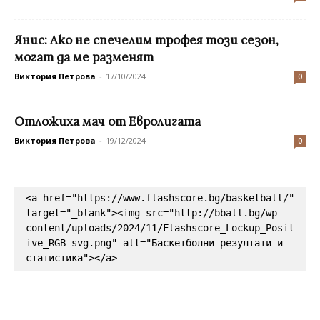
Янис: Ако не спечелим трофея този сезон,
могат да ме разменят
Виктория Петрова
-
17/10/2024
0
Отложиха мач от Евролигата
Виктория Петрова
-
19/12/2024
0
<a href="https://www.flashscore.bg/basketball/" 
target="_blank"><img src="http://bball.bg/wp-
content/uploads/2024/11/Flashscore_Lockup_Posit
ive_RGB-svg.png" alt="Баскетболни резултати и 
статистика"></a>