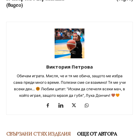
(видео)
Виктория Петрова
Обичам играта. Мисля, че и тя ме обича, защото ме избра
сама преди много време. Полезни сме си взаимно! Тя ме учи
всеки ден...
Любим цитат: "Искам да спечеля всеки мач, в
който играя, защото мразя да губя", Лука Дончич!
СВЪРЗАНИ С ТЯХ ИЗДЕЛИЯ
ОЩЕ ОТ АВТОРА