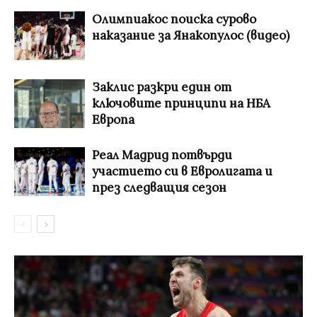
Олимпиакос поиска сурово
наказание за Янакопулос (видео)
Заклис разкри един от
ключовите принципи на НБА
Европа
Реал Мадрид потвърди
участието си в Евролигата и
през следващия сезон