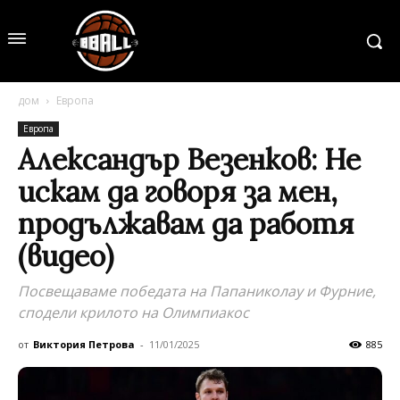
дом
Европа
Европа
Александър Везенков: Не
искам да говоря за мен,
продължавам да работя
(видео)
Посвещаваме победата на Папаниколау и Фурние,
сподели крилото на Олимпиакос
от
Виктория Петрова
-
11/01/2025
885