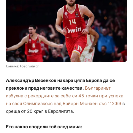
Снимка: Fosonline.gr.
Александър Везенков накара цяла Европа да се
преклони пред неговите качества.
Българинът
избухна с рекордните за себе си 45 точки при успеха
на своя Олимпиакоас над Байерн Мюнхен със 112:69
в
среща от 20 кръг в Евролигата.
Ето какво сподели той след мача: