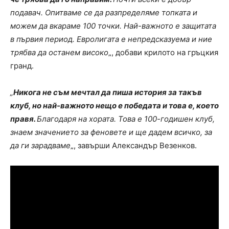
подавач. Опитваме се да разпределяме топката и
можем да вкараме 100 точки. Най-важното е защитата
в първия период. Евролигата е непредсказуема и ние
трябва да останем високо
„, добави крилото на гръцкия
гранд.
„
Никога не съм мечтал да пиша история за такъв
клуб, но най-важното нещо е победата и това е, което
правя.
Благодаря на хората. Това е 100-годишен клуб,
знаем значението за феновете и ще дадем всичко, за
да ги зарадваме
„, завърши Александър Везенков.