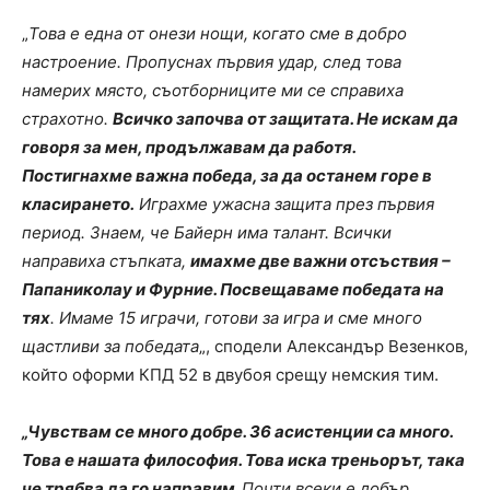
„
Това е една от онези нощи, когато сме в добро
настроение. Пропуснах първия удар, след това
намерих място, съотборниците ми се справиха
страхотно.
Всичко започва от защитата. Не искам да
говоря за мен, продължавам да работя.
Постигнахме важна победа, за да останем горе в
класирането.
Играхме ужасна защита през първия
период. Знаем, че Байерн има талант. Всички
направиха стъпката,
имахме две важни отсъствия –
Папаниколау и Фурние. Посвещаваме победата на
тях
. Имаме 15 играчи, готови за игра и сме много
щастливи за победата
„, сподели Александър Везенков,
който оформи КПД 52 в двубоя срещу немския тим.
„Чувствам се много добре. 36 асистенции са много.
Това е нашата философия. Това иска треньорът, така
че трябва да го направим.
Почти всеки е добър