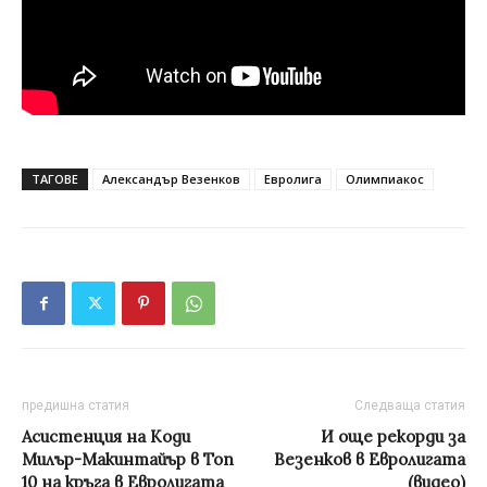
ТАГОВЕ
Александър Везенков
Евролига
Олимпиакос
предишна статия
Следваща статия
Асистенция на Коди
И още рекорди за
Милър-Макинтайър в Топ
Везенков в Евролигата
10 на кръга в Евролигата
(видео)