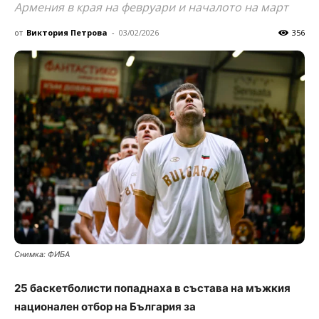
Армения в края на февруари и началото на март
от
Виктория Петрова
-
03/02/2026
356
Снимка: ФИБА
25 баскетболисти попаднаха в състава на мъжкия
национален отбор на България за