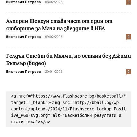
Виктория Петрова
-
08/02/2025
0
Алперен Шенгун става част от един от
отборите за Мача на звездите в НБА
Виктория Петрова
-
09/02/2026
0
Голдън Стейт би Маями, но остана без Джими
Бътлър (видео)
Виктория Петрова
-
20/01/2026
0
<a href="https://www.flashscore.bg/basketball/" 
target="_blank"><img src="http://bball.bg/wp-
content/uploads/2024/11/Flashscore_Lockup_Posit
ive_RGB-svg.png" alt="Баскетболни резултати и 
статистика"></a>