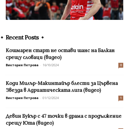
Recent Posts
Кошмарен старт не остави шанс на Балкан
срещу словаци (видео)
Виктория Петрова
-
16/10/2024
0
Коди Милър-Макинтайър блести за Цървена
Звезда в Адриатическата лига (видео)
Виктория Петрова
-
01/12/2024
1
Девин Букър с 47 точки в драма с продължение
срещу Юта (видео)