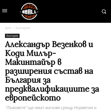
дом
България
България
Александър Везенков и
Коди Милър-
Макинтайър в
разширения състав на
България за
предквалификациите за
европейското
"Лъвовете" ще имат мачове срещу Норвегия и