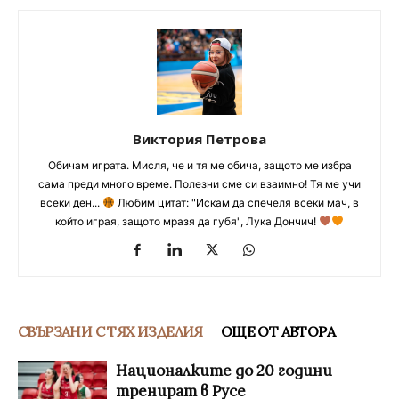
Виктория Петрова
Обичам играта. Мисля, че и тя ме обича, защото ме избра
сама преди много време. Полезни сме си взаимно! Тя ме учи
всеки ден...
Любим цитат: "Искам да спечеля всеки мач, в
който играя, защото мразя да губя", Лука Дончич!
СВЪРЗАНИ С ТЯХ ИЗДЕЛИЯ
ОЩЕ ОТ АВТОРА
Националките до 20 години
тренират в Русе