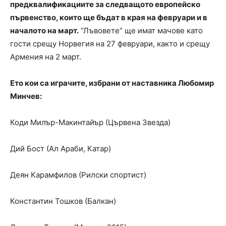
предквалификациите за следващото европейско
първенство, които ще бъдат в края на февруари и в
началото на март.
“Лъвовете” ще имат мачове като
гости срещу Норвегия на 27 февруари, както и срещу
Армения на 2 март.
Ето кои са играчите, избрани от наставника Любомир
Минчев:
Коди Милър-Макинтайър (Цървена Звезда)
Дий Бост (Ал Араби, Катар)
Деян Карамфилов (Рилски спортист)
Константин Тошков (Балкан)