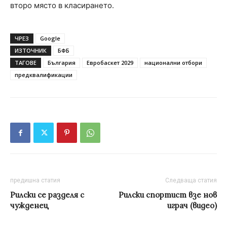
второ място в класирането.
ЧРЕЗ
Google
ИЗТОЧНИК
БФБ
ТАГОВЕ
България
Евробаскет 2029
национални отбори
предквалификации
предишна статия
Следваща статия
Рилски се разделя с
Рилски спортист взе нов
чужденец
играч (видео)