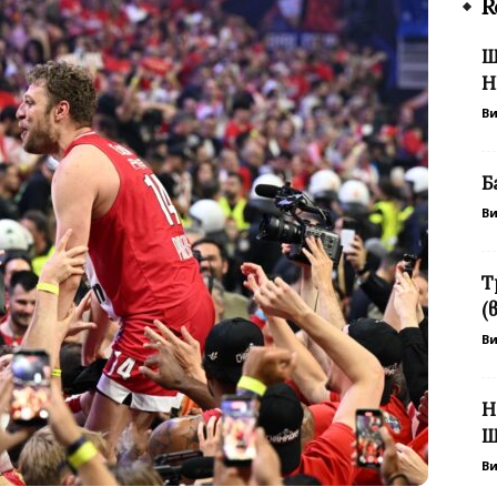
R
Ш
Н
В
Б
В
Т
(
В
Н
Ш
В