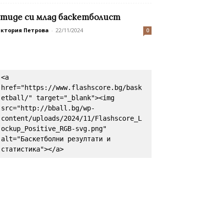
тиде си млад баскетболист
иктория Петрова
-
22/11/2024
0
<a 
href="https://www.flashscore.bg/bask
etball/" target="_blank"><img 
src="http://bball.bg/wp-
content/uploads/2024/11/Flashscore_L
ockup_Positive_RGB-svg.png" 
alt="Баскетболни резултати и 
статистика"></a>