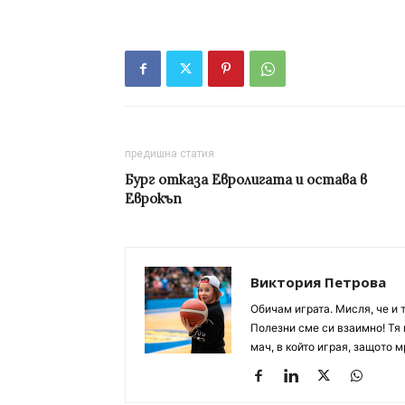
предишна статия
Бург отказа Евролигата и остава в
Еврокъп
Виктория Петрова
Обичам играта. Мисля, че и 
Полезни сме си взаимно! Тя 
мач, в който играя, защото м