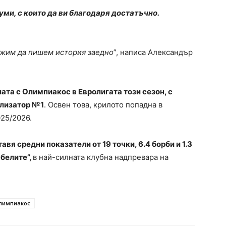
уми, с които да ви благодаря достатъчно.
жим да пишем история заедно
”, написа Александър
та с Олимпиакос в Евролигата този сезон, с
ализатор №1
. Освен това, крилото попадна в
025/2026.
вя средни показатели от 19 точки, 6.4 борби и 1.3
белите”,
в най-силната клубна надпревара на
лимпиакос