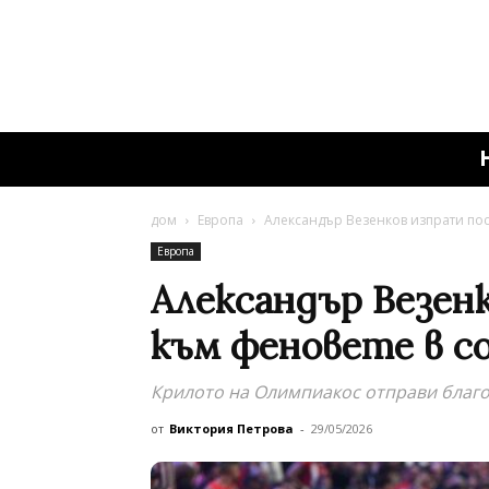
дом
Европа
Александър Везенков изпрати по
Европа
Александър Везен
към феновете в с
Крилото на Олимпиакос отправи благ
от
Виктория Петрова
-
29/05/2026