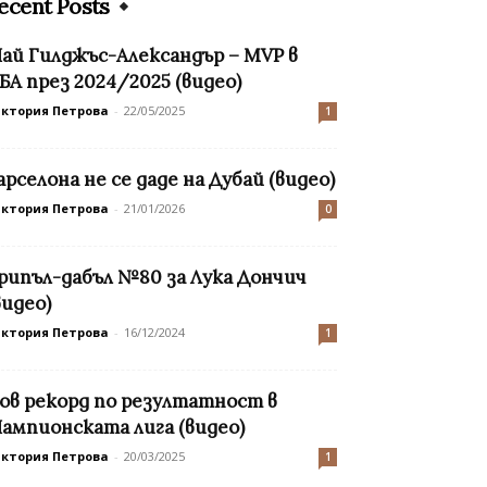
ecent Posts
ай Гилджъс-Александър – MVP в
БА през 2024/2025 (видео)
иктория Петрова
-
22/05/2025
1
арселона не се даде на Дубай (видео)
иктория Петрова
-
21/01/2026
0
рипъл-дабъл №80 за Лука Дончич
видео)
иктория Петрова
-
16/12/2024
1
ов рекорд по резултатност в
ампионската лига (видео)
иктория Петрова
-
20/03/2025
1