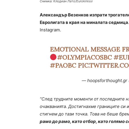
Снимка: Клодиан Лато/Eurokinissi
Александър Везенков изпрати трогател
Евролигата в края на миналата седмица
Instagram.
EMOTIONAL MESSAGE FR
#OLYMPIACOSBC
#EU
#PAOBC
PIC.TWITTER.
— hoopsforthought.gr
“След трудните моменти от последните н
очакванията. Достигнахме границите си и
стигнем до тази точка. Това не беше бре
рамо до рамо, като отбор, като голямо 