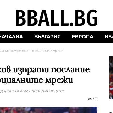
НАЧАЛНА
БЪЛГАРИЯ
ЕВРОПА
НБ
слание към феновете в социалните мрежи
ков изпрати послание
оциалните мрежи
одарности към привържениците
118