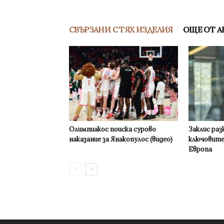
СВЪРЗАНИ С ТЯХ ИЗДЕЛИЯ
ОЩЕ ОТ А
Олимпиакос поиска сурово
Заклис раз
наказание за Янакопулос (видео)
ключовите
Европа