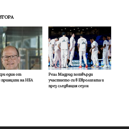
ВТОРА
кри един от
Реал Мадрид потвърди
 принципи на НБА
участието си в Евролигата и
през следващия сезон