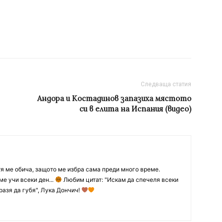
Следваща статия
Андора и Костадинов запазиха мястото
си в елита на Испания (видео)
тя ме обича, защото ме избра сама преди много време.
ме учи всеки ден...
Любим цитат: "Искам да спечеля всеки
разя да губя", Лука Дончич!