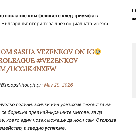
O
но послание към феновете след триумфа в
В
. Българинът стори това чрез социалната мрежа
OM SASHA VEZENKOV ON IG
ROLEAGUE
#VEZENKOV
COM/UCGIK4NXFW
 (@hoopsfthoughtgr)
May 29, 2026
яколко години, всички ние усетихме тежестта на
 се борихме през най-мрачните мигове, за да
ме, което един човек можеше да носи сам.
Стояхме
семейство, и заедно успяхме.