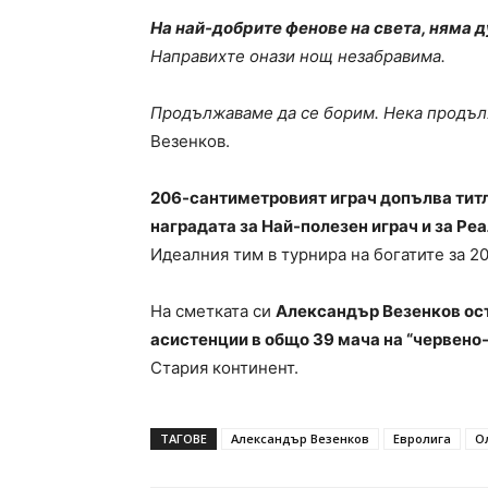
На най-добрите фенове на света, няма д
Направихте онази нощ незабравима.
Продължаваме да се борим. Нека продъл
Везенков.
206-сантиметровият играч допълва титла
наградата за Най-полезен играч и за Ре
Идеалния тим в турнира на богатите за 2
На сметката си
Александър Везенков оста
асистенции в общо 39 мача на “червено-
Стария континент.
ТАГОВЕ
Александър Везенков
Евролига
О