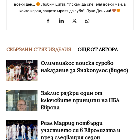
всеки ден...
Любим цитат: "Искам да спечеля всеки мач, в
който играя, защото мразя да губя", Лука Дончич!
СВЪРЗАНИ С ТЯХ ИЗДЕЛИЯ
ОЩЕ ОТ АВТОРА
Олимпиакос поиска сурово
наказание за Янакопулос (видео)
Заклис разкри един от
ключовите принципи на НБА
Европа
Реал Мадрид потвърди
участието си в Евролигата и
през следващия сезон