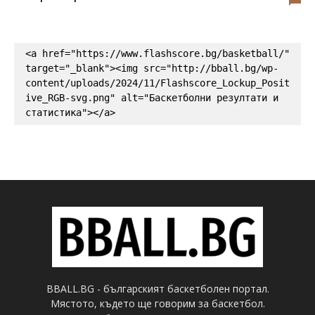
<a href="https://www.flashscore.bg/basketball/" 
target="_blank"><img src="http://bball.bg/wp-
content/uploads/2024/11/Flashscore_Lockup_Posit
ive_RGB-svg.png" alt="Баскетболни резултати и 
статистика"></a>
BBALL.BG - българският баскетболен портал.
Мястото, където ще говорим за баскетбол.