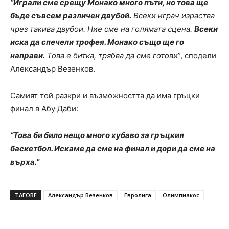
“Играли сме срещу Монако много пъти, но това ще
бъде съвсем различен двубой.
Всеки играч израства
чрез такива двубои. Ние сме на голямата сцена.
Всеки
иска да спечели трофея. Монако също ще го
направи.
Това е битка, трябва да сме готови
”, сподели
Александър Везенков.
Самият той разкри и възможността да има гръцки
финал в Абу Даби:
“Това би било нещо много хубаво за гръцкия
баскетбол. Искаме да сме на финал и дори да сме на
върха.
”
ТАГОВЕ
Александър Везенков
Евролига
Олимпиакос