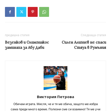
предишна статия
Следваща статия
Везенков и Олимпиакос
Силен Алипиев не спаси
заминаха за Абу Даби
Стяуа в Румъния
Виктория Петрова
Обичам играта. Мисля, че и тя ме обича, защото ме избра
сама преди много време. Полезни сме си взаимно! Тя ме учи