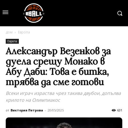
дом
Европа
Европа
Александър Везенков за
дуела срещу Монако в
Абу Даби: Това е битка,
трябва да сме готови
Всеки играч израства чрез такива двубои, допълва
крилото на Олимпиакос
от
Виктория Петрова
-
20/05/2025
631