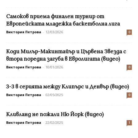
Самоков приема финален турнир от
Европейската младежка баскетболна лига
Виктория Петрова
-
12/03/2026
0
Коди Милър-Макинтайър и Цървена Звезда с
втора поредна загуба в Евролигата (видео)
Виктория Петрова
-
10/01/2026
0
3-3 в серията между Клипърс и Денвър (видео)
Виктория Петрова
-
02/05/2025
0
Кливланд не пожали Ню Йорк (видео)
Виктория Петрова
-
22/02/2025
1