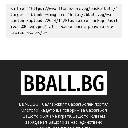
<a href="https://www.flashscore.bg/basketball/" 
target="_blank"><img src="http://bball.bg/wp-
content/uploads/2024/11/Flashscore_Lockup_Posit
ive_RGB-svg.png" alt="Баскетболни резултати и 
статистика"></a>
BBALL.BG - българският баскетболен портал.
Мястото, където ще говорим за баскетбол.
Защото обичаме играта. Защото живеем
заради нея. Защото за нас, единствено