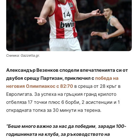
Снимка: Gazzetta.gr.
Александър Везенков сподели впечатленията си от
двубоя срещу Партизан, приключил с
победа на
неговия Олимпиакос с 82:70
в среща от 28 кръг в
Евролигата. За успеха на гръцкия гранд крилото
отбеляза 17 точки плюс 6 борби, 2 асистенции и 1
открадната топка за 30 минути на терена.
“Беше много важно за нас да победим
,
заради 100-
годишнината на клуба, за ръководството на