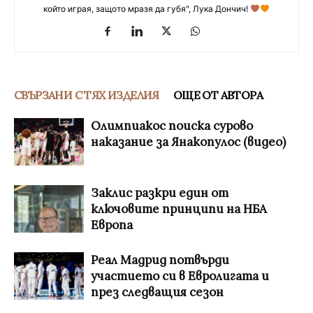
който играя, защото мразя да губя", Лука Дончич!
СВЪРЗАНИ С ТЯХ ИЗДЕЛИЯ
ОЩЕ ОТ АВТОРА
Олимпиакос поиска сурово
наказание за Янакопулос (видео)
Заклис разкри един от
ключовите принципи на НБА
Европа
Реал Мадрид потвърди
участието си в Евролигата и
през следващия сезон