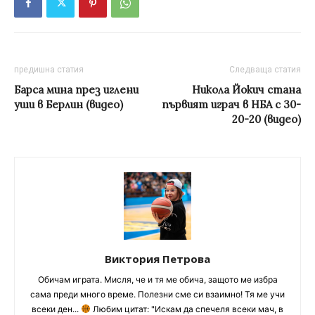
предишна статия
Следваща статия
Барса мина през иглени
Никола Йокич стана
уши в Берлин (видео)
първият играч в НБА с 30-
20-20 (видео)
Виктория Петрова
Обичам играта. Мисля, че и тя ме обича, защото ме избра
сама преди много време. Полезни сме си взаимно! Тя ме учи
всеки ден...
Любим цитат: "Искам да спечеля всеки мач, в