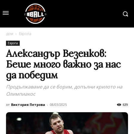
дом
Европа
Европа
Александър Везенков:
Беше много важно за нас
да победим
Продължаваме да се борим, допълни крилото на
Олимпиакос
от
Виктория Петрова
-
08/03/2025
639