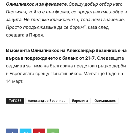
Олимпиакос и за феновете.
Срещу добър отбор като
Партизан, който е във форма, се представихме добре в
защита. Не гледаме класирането, това няма значение.
Просто продължаваме да се борим”
, каза след
срещата в Пирея.
В момента Олимпиакос на Александър Везенков е на
върха в подреждането с баланс от 21-7
. Следващата
седмица за тима на българина предстои гръцко дерби
в Евролигата срещу Панатинайкос. Мачът ще бъде на
14 март.
ТАГОВЕ
Александър Везенков
Евролига
Олимпиакос